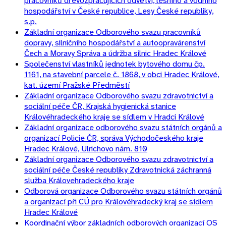
pracovníků dřevozpracujících odvětví, lesního a vodního
hospodářství v České republice, Lesy České republiky,
s.p.
Základní organizace Odborového svazu pracovníků
dopravy, silničního hospodářství a autoopravárenství
Čech a Moravy Správa a údržba silnic Hradec Králové
Společenství vlastníků jednotek bytového domu čp.
1161, na stavební parcele č. 1868, v obci Hradec Králové,
kat. území Pražské Předměstí
Základní organizace Odborového svazu zdravotnictví a
sociální péče ČR, Krajská hygienická stanice
Královéhradeckého kraje se sídlem v Hradci Králové
Základní organizace odborového svazu státních orgánů a
organizací Policie ČR, správa Východočeského kraje
Hradec Králové, Ulrichovo nám. 810
Základní organizace Odborového svazu zdravotnictví a
sociální péče České republiky Zdravotnická záchranná
služba Královehradeckého kraje
Odborová organizace Odborového svazu státních orgánů
a organizací při CÚ pro Královéhradecký kraj se sídlem
Hradec Králové
Koordinační výbor základních odborových organizací OS