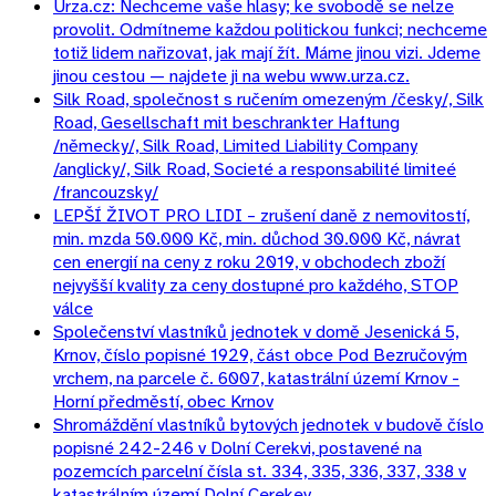
Urza.cz: Nechceme vaše hlasy; ke svobodě se nelze
provolit. Odmítneme každou politickou funkci; nechceme
totiž lidem nařizovat, jak mají žít. Máme jinou vizi. Jdeme
jinou cestou — najdete ji na webu www.urza.cz.
Silk Road, společnost s ručením omezeným /česky/, Silk
Road, Gesellschaft mit beschrankter Haftung
/německy/, Silk Road, Limited Liability Company
/anglicky/, Silk Road, Societé a responsabilité limiteé
/francouzsky/
LEPŠÍ ŽIVOT PRO LIDI – zrušení daně z nemovitostí,
min. mzda 50.000 Kč, min. důchod 30.000 Kč, návrat
cen energií na ceny z roku 2019, v obchodech zboží
nejvyšší kvality za ceny dostupné pro každého, STOP
válce
Společenství vlastníků jednotek v domě Jesenická 5,
Krnov, číslo popisné 1929, část obce Pod Bezručovým
vrchem, na parcele č. 6007, katastrální území Krnov -
Horní předměstí, obec Krnov
Shromáždění vlastníků bytových jednotek v budově číslo
popisné 242-246 v Dolní Cerekvi, postavené na
pozemcích parcelní čísla st. 334, 335, 336, 337, 338 v
katastrálním území Dolní Cerekev