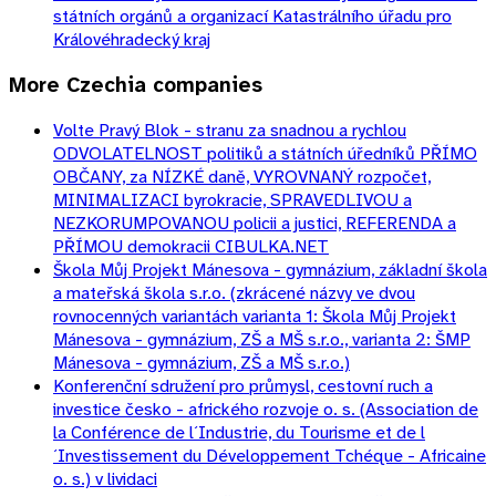
státních orgánů a organizací Katastrálního úřadu pro
Královéhradecký kraj
More
Czechia
companies
Volte Pravý Blok - stranu za snadnou a rychlou
ODVOLATELNOST politiků a státních úředníků PŘÍMO
OBČANY, za NÍZKÉ daně, VYROVNANÝ rozpočet,
MINIMALIZACI byrokracie, SPRAVEDLIVOU a
NEZKORUMPOVANOU policii a justici, REFERENDA a
PŘÍMOU demokracii CIBULKA.NET
Škola Můj Projekt Mánesova - gymnázium, základní škola
a mateřská škola s.r.o. (zkrácené názvy ve dvou
rovnocenných variantách varianta 1: Škola Můj Projekt
Mánesova - gymnázium, ZŠ a MŠ s.r.o., varianta 2: ŠMP
Mánesova - gymnázium, ZŠ a MŠ s.r.o.)
Konferenční sdružení pro průmysl, cestovní ruch a
investice česko - afrického rozvoje o. s. (Association de
la Conférence de l´Industrie, du Tourisme et de l
´Investissement du Développement Tchéque - Africaine
o. s.) v lividaci