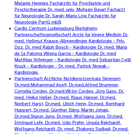
Melanie Hennies Fachärztin für Psychiatrie und
Psychotherapie Dr. med. univ. Mohsen Bayat Facharzt
für Neurologie Dr. Sarah-Maria Löw Fachärztin für
Neurologie PartG mbB
Cardio Centrum Ludwigsburg Bietigheim
Partnerschaftsgesellschaft Arzte für innere Medizin Dr.
med. Hellmut Krause-Allmendinger Kardiologie - Priv.
Doz. Dr. med Ralph Bosch - Kardiologie Dr. med. Maria
de Ia Paloma Villena Garcia - Kardiologie Dr. med
Matthias Vöhringer - Kardiologie Dr. med Sebastian Cyrill
Kruck - Kardiologie - Dr. med. Patrick Nowak -
Kardiologie.
Partnerschaft Ärztliche Notdienstzentrale Simmern
Dr.med.Mohammad Asefi, Dr.med.Alfred Brummer,
Cornelia Cordes, Dr.med.Viktor Cordes, Jörg Gass, Dr.
med. Heike Heller, Dr.med. Klaus Hänsel, Dr.med.
Norbert Harst, Dr.med. Ulrich Henn, Dr.med. Bernhard
Huppert, Dr.med. Günther Illing, Martin Johais,
Dr.med.Sigrun Jung, Dr.med. Wolfgang Jung, Dr.med.
Irmtraud Lehr, Dr.med. Udo Prehn, Ursula Reichardt,
Wolfgang Reichardt, Dr. med. Zhabeez Sadjadi, Dr.med.