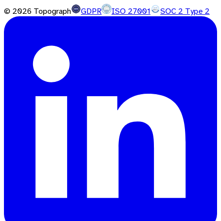
©
2026
Topograph
GDPR
ISO 27001
SOC 2 Type 2