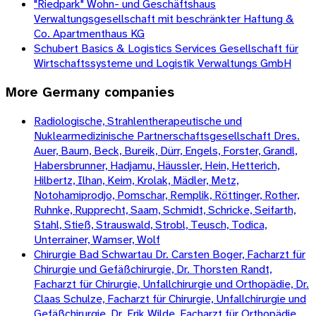
"Riedpark" Wohn- und Geschäftshaus
Verwaltungsgesellschaft mit beschränkter Haftung &
Co. Apartmenthaus KG
Schubert Basics & Logistics Services Gesellschaft für
Wirtschaftssysteme und Logistik Verwaltungs GmbH
More
Germany
companies
Radiologische, Strahlentherapeutische und
Nuklearmedizinische Partnerschaftsgesellschaft Dres.
Auer, Baum, Beck, Bureik, Dürr, Engels, Forster, Grandl,
Habersbrunner, Hadjamu, Häussler, Hein, Hetterich,
Hilbertz, Ilhan, Keim, Krolak, Mädler, Metz,
Notohamiprodjo, Pomschar, Remplik, Röttinger, Rother,
Ruhnke, Rupprecht, Saam, Schmidt, Schricke, Seifarth,
Stahl, Stieß, Strauswald, Strobl, Teusch, Todica,
Unterrainer, Wamser, Wolf
Chirurgie Bad Schwartau Dr. Carsten Boger, Facharzt für
Chirurgie und Gefäßchirurgie, Dr. Thorsten Randt,
Facharzt für Chirurgie, Unfallchirurgie und Orthopädie, Dr.
Claas Schulze, Facharzt für Chirurgie, Unfallchirurgie und
Gefäßchirurgie, Dr. Erik Wilde, Facharzt für Orthopädie