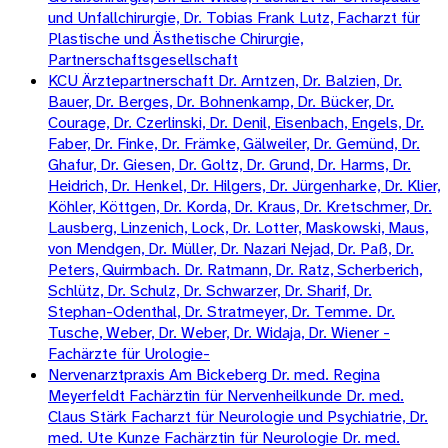
und Unfallchirurgie, Dr. Tobias Frank Lutz, Facharzt für
Plastische und Ästhetische Chirurgie,
Partnerschaftsgesellschaft
KCU Ärztepartnerschaft Dr. Arntzen, Dr. Balzien, Dr.
Bauer, Dr. Berges, Dr. Bohnenkamp, Dr. Bücker, Dr.
Courage, Dr. Czerlinski, Dr. Denil, Eisenbach, Engels, Dr.
Faber, Dr. Finke, Dr. Främke, Gälweiler, Dr. Gemünd, Dr.
Ghafur, Dr. Giesen, Dr. Goltz, Dr. Grund, Dr. Harms, Dr.
Heidrich, Dr. Henkel, Dr. Hilgers, Dr. Jürgenharke, Dr. Klier,
Köhler, Köttgen, Dr. Korda, Dr. Kraus, Dr. Kretschmer, Dr.
Lausberg, Linzenich, Lock, Dr. Lotter, Maskowski, Maus,
von Mendgen, Dr. Müller, Dr. Nazari Nejad, Dr. Paß, Dr.
Peters, Quirmbach. Dr. Ratmann, Dr. Ratz, Scherberich,
Schlütz, Dr. Schulz, Dr. Schwarzer, Dr. Sharif, Dr.
Stephan-Odenthal, Dr. Stratmeyer, Dr. Temme. Dr.
Tusche, Weber, Dr. Weber, Dr. Widaja, Dr. Wiener -
Fachärzte für Urologie-
Nervenarztpraxis Am Bickeberg Dr. med. Regina
Meyerfeldt Fachärztin für Nervenheilkunde Dr. med.
Claus Stärk Facharzt für Neurologie und Psychiatrie, Dr.
med. Ute Kunze Fachärztin für Neurologie Dr. med.