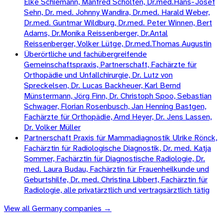
Elke Schiemann, Manfred Scholten, Dr.med.Hans-Josef
Sehn, Dr. med. Johnny Wandira, Dr.med. Harald Weber,
Dr.med. Guntmar Wildburg, Dr.med. Peter Winnen, Bert
Adams, Dr.Monika Reissenberger, Dr.Antal
Reissenberger, Volker Lütge, Dr.med.Thomas Augustin
Überörtliche und fachübergreifende
Gemeinschaftspraxis, Partnerschaft, Fachärzte für
Orthopädie und Unfallchirurgie, Dr. Lutz von
Spreckelsen, Dr. Lucas Backheuer, Karl Bernd
Münstermann, Jörg Finn, Dr. Christoph Spoo, Sebastian
Schwager, Florian Rosenbusch, Jan Henning Bastgen,
Fachärzte für Orthopädie, Arnd Heyer, Dr. Jens Lassen,
Dr. Volker Müller
Partnerschaft Praxis für Mammadiagnostik Ulrike Rönck,
Fachärztin für Radiologische Diagnostik, Dr. med. Katja
Sommer, Fachärztin für Diagnostische Radiologie, Dr.
med. Laura Budau, Fachärztin für Frauenheilkunde und
Geburtshilfe, Dr. med. Christina Libbert, Fachärztin für
Radiologie, alle privatärztlich und vertragsärztlich tätig
View all
Germany
companies →