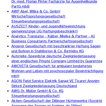
Dr. med. Florian Pinter Fachärzte für Augenheilkunde
PartG mbB
AWP Abel, Wilke & Co. GmbH
Wirtschaftsprüfungsgesellschaft
Steuerberatungsgesellschaft
AUSZEIT Kinder- und Jugendhilfeeinrichtung
gemeinnützige UG (haftungsbeschränkt)
Analytics Translator - Kälber, Mielke & Partner - AI
Business Consultants Partnerschaftsgesellschaft
Angerer Gesellschaft mit beschränkter Haftung Sägen
und Bohren in Stahlbeton & Co. Betriebs KG
Autoteile-Speedstar deutsche Zweigniederlassung
einer englischen Private Company Limited by Guarentee
AWOVITA Gesellschaft für ambulant begleitetes
Wohnen und Leben mit psychosozialer Beeinträchtigung
mbH
AGON Field Service Elektrik Sanayi VE Ticaret Anonim
Sirketi Zweigniederlassung Deutschland
AWG Dr. Müller GmbH & Co. KG
Steuerberatungsgesellschaft
Aktien-Gesellschaft der Dillinger Hüttenwerke (Société
Anonyme des Forges et Aciéries de Dilling)