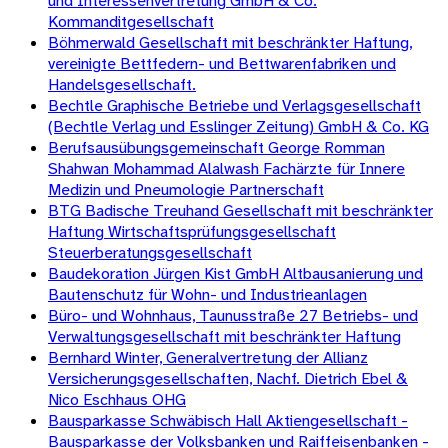
und Interessenvertretung GmbH & Co.
Kommanditgesellschaft
Böhmerwald Gesellschaft mit beschränkter Haftung,
vereinigte Bettfedern- und Bettwarenfabriken und
Handelsgesellschaft.
Bechtle Graphische Betriebe und Verlagsgesellschaft
(Bechtle Verlag und Esslinger Zeitung) GmbH & Co. KG
Berufsausübungsgemeinschaft George Romman
Shahwan Mohammad Alalwash Fachärzte für Innere
Medizin und Pneumologie Partnerschaft
BTG Badische Treuhand Gesellschaft mit beschränkter
Haftung Wirtschaftsprüfungsgesellschaft
Steuerberatungsgesellschaft
Baudekoration Jürgen Kist GmbH Altbausanierung und
Bautenschutz für Wohn- und Industrieanlagen
Büro- und Wohnhaus, Taunusstraße 27 Betriebs- und
Verwaltungsgesellschaft mit beschränkter Haftung
Bernhard Winter, Generalvertretung der Allianz
Versicherungsgesellschaften, Nachf. Dietrich Ebel &
Nico Eschhaus OHG
Bausparkasse Schwäbisch Hall Aktiengesellschaft -
Bausparkasse der Volksbanken und Raiffeisenbanken -