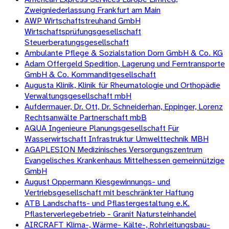
Zweigniederlassung Frankfurt am Main
AWP Wirtschaftstreuhand GmbH
Wirtschaftsprüfungsgesellschaft
Steuerberatungsgesellschaft
Ambulante Pflege & Sozialstation Dorn GmbH & Co. KG
Adam Offergeld Spedition, Lagerung und Ferntransporte
GmbH & Co. Kommanditgesellschaft
Augusta Klinik, Klinik für Rheumatologie und Orthopädie
Verwaltungsgesellschaft mbH
Aufdermauer, Dr. Ott, Dr. Schneiderhan, Eppinger, Lorenz
Rechtsanwälte Partnerschaft mbB
AQUA Ingenieure Planungsgesellschaft Für
Wasserwirtschaft Infrastruktur Umwelttechnik MBH
AGAPLESION Medizinisches Versorgungszentrum
Evangelisches Krankenhaus Mittelhessen gemeinnützige
GmbH
August Oppermann Kiesgewinnungs- und
Vertriebsgesellschaft mit beschränkter Haftung
ATB Landschafts- und Pflastergestaltung e.K.
Pflasterverlegebetrieb - Granit Natursteinhandel
AIRCRAFT Klima-, Wärme- Kälte-, Rohrleitungsbau-