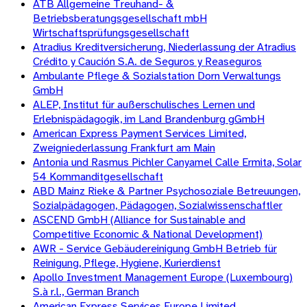
ATB Allgemeine Treuhand- &
Betriebsberatungsgesellschaft mbH
Wirtschaftsprüfungsgesellschaft
Atradius Kreditversicherung, Niederlassung der Atradius
Crédito y Caución S.A. de Seguros y Reaseguros
Ambulante Pflege & Sozialstation Dorn Verwaltungs
GmbH
ALEP, Institut für außerschulisches Lernen und
Erlebnispädagogik, im Land Brandenburg gGmbH
American Express Payment Services Limited,
Zweigniederlassung Frankfurt am Main
Antonia und Rasmus Pichler Canyamel Calle Ermita, Solar
54 Kommanditgesellschaft
ABD Mainz Rieke & Partner Psychosoziale Betreuungen,
Sozialpädagogen, Pädagogen, Sozialwissenschaftler
ASCEND GmbH (Alliance for Sustainable and
Competitive Economic & National Development)
AWR - Service Gebäudereinigung GmbH Betrieb für
Reinigung, Pflege, Hygiene, Kurierdienst
Apollo Investment Management Europe (Luxembourg)
S.à r.l., German Branch
American Express Services Europe Limited,