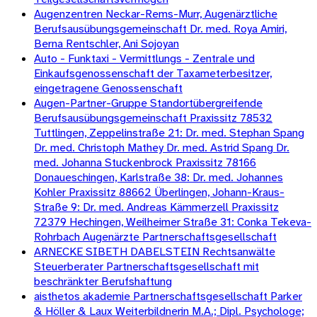
Augenzentren Neckar-Rems-Murr, Augenärztliche
Berufsausübungsgemeinschaft Dr. med. Roya Amiri,
Berna Rentschler, Ani Sojoyan
Auto - Funktaxi - Vermittlungs - Zentrale und
Einkaufsgenossenschaft der Taxameterbesitzer,
eingetragene Genossenschaft
Augen-Partner-Gruppe Standortübergreifende
Berufsausübungsgemeinschaft Praxissitz 78532
Tuttlingen, Zeppelinstraße 21: Dr. med. Stephan Spang
Dr. med. Christoph Mathey Dr. med. Astrid Spang Dr.
med. Johanna Stuckenbrock Praxissitz 78166
Donaueschingen, Karlstraße 38: Dr. med. Johannes
Kohler Praxissitz 88662 Überlingen, Johann-Kraus-
Straße 9: Dr. med. Andreas Kämmerzell Praxissitz
72379 Hechingen, Weilheimer Straße 31: Conka Tekeva-
Rohrbach Augenärzte Partnerschaftsgesellschaft
ARNECKE SIBETH DABELSTEIN Rechtsanwälte
Steuerberater Partnerschaftsgesellschaft mit
beschränkter Berufshaftung
aisthetos akademie Partnerschaftsgesellschaft Parker
& Höller & Laux Weiterbildnerin M.A.; Dipl. Psychologe;