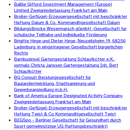
Baillie Gifford Investment Management (Europe)
Limited Zweigniederlassung Frankfurt am Main
Broiler-Geflügel-Erzeugergesellschaft mit beschränkter
Haftung Dalum & Co. Kommanditgesellschaft Dalum
BildungsBrücke Wesermarsch gGmbH -Gesellschaft für
schulische Teilhabe und individuelle Förderung
Brigitte Hege und Dieter Hege, Neuzeilsheim 19, 68256
Ladenburg, in eingetragener Gesellschaft bürgerlichen
Rechts
Bambusinsel Gartengestaltung Schlautkötter e.K.,
vormals Christa Janssen Gartengestaltung Inh. Bert
Schlautkötter
BG Consult Beratungsgesellschaft für
Baulandentwicklung, Stadtsanierung und
Gewerbeansiedlung m.b.H.
Bank of America Europe Designated Activity Company,
Zweigniederlassung Frankfurt am Main
Broiler-Geflügel-Erzeugergesellschaft mit beschränkter
Haftung Twist & Co Kommanditgesellschaft Twist
BEGSpo - Berliner Gesellschaft für Gesundheit durch
Sport gemeinnützige UG (haftungsbeschränkt)