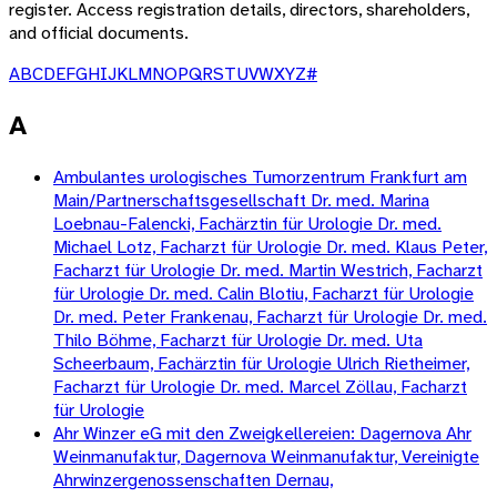
register. Access registration details, directors, shareholders,
and official documents.
A
B
C
D
E
F
G
H
I
J
K
L
M
N
O
P
Q
R
S
T
U
V
W
X
Y
Z
#
A
Ambulantes urologisches Tumorzentrum Frankfurt am
Main/Partnerschaftsgesellschaft Dr. med. Marina
Loebnau-Falencki, Fachärztin für Urologie Dr. med.
Michael Lotz, Facharzt für Urologie Dr. med. Klaus Peter,
Facharzt für Urologie Dr. med. Martin Westrich, Facharzt
für Urologie Dr. med. Calin Blotiu, Facharzt für Urologie
Dr. med. Peter Frankenau, Facharzt für Urologie Dr. med.
Thilo Böhme, Facharzt für Urologie Dr. med. Uta
Scheerbaum, Fachärztin für Urologie Ulrich Rietheimer,
Facharzt für Urologie Dr. med. Marcel Zöllau, Facharzt
für Urologie
Ahr Winzer eG mit den Zweigkellereien: Dagernova Ahr
Weinmanufaktur, Dagernova Weinmanufaktur, Vereinigte
Ahrwinzergenossenschaften Dernau,