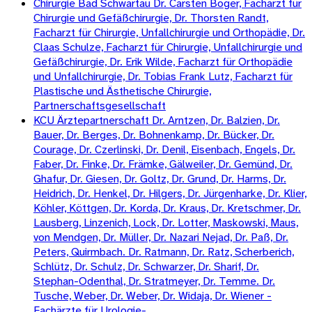
Chirurgie Bad Schwartau Dr. Carsten Boger, Facharzt für
Chirurgie und Gefäßchirurgie, Dr. Thorsten Randt,
Facharzt für Chirurgie, Unfallchirurgie und Orthopädie, Dr.
Claas Schulze, Facharzt für Chirurgie, Unfallchirurgie und
Gefäßchirurgie, Dr. Erik Wilde, Facharzt für Orthopädie
und Unfallchirurgie, Dr. Tobias Frank Lutz, Facharzt für
Plastische und Ästhetische Chirurgie,
Partnerschaftsgesellschaft
KCU Ärztepartnerschaft Dr. Arntzen, Dr. Balzien, Dr.
Bauer, Dr. Berges, Dr. Bohnenkamp, Dr. Bücker, Dr.
Courage, Dr. Czerlinski, Dr. Denil, Eisenbach, Engels, Dr.
Faber, Dr. Finke, Dr. Främke, Gälweiler, Dr. Gemünd, Dr.
Ghafur, Dr. Giesen, Dr. Goltz, Dr. Grund, Dr. Harms, Dr.
Heidrich, Dr. Henkel, Dr. Hilgers, Dr. Jürgenharke, Dr. Klier,
Köhler, Köttgen, Dr. Korda, Dr. Kraus, Dr. Kretschmer, Dr.
Lausberg, Linzenich, Lock, Dr. Lotter, Maskowski, Maus,
von Mendgen, Dr. Müller, Dr. Nazari Nejad, Dr. Paß, Dr.
Peters, Quirmbach. Dr. Ratmann, Dr. Ratz, Scherberich,
Schlütz, Dr. Schulz, Dr. Schwarzer, Dr. Sharif, Dr.
Stephan-Odenthal, Dr. Stratmeyer, Dr. Temme. Dr.
Tusche, Weber, Dr. Weber, Dr. Widaja, Dr. Wiener -
Fachärzte für Urologie-