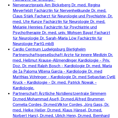
Nervenarztpraxis Am Bickeberg Dr. med. Regina
Meyerfeldt Fachärztin für Nervenheilkunde Dr. med.
Claus Stärk Facharzt für Neurologie und Psychiatrie, Dr.
med. Ute Kunze Fachärztin für Neurologie Dr. med.
Melanie Hennies Fachärztin für Psychiatrie und
Psychotherapie Dr. med. univ. Mohsen Bayat Facharzt
für Neurologie Dr. Sarah-Maria Löw Fachärztin für
Neurologie PartG mbB
Cardio Centrum Ludwigsburg Bietigheim
Partnerschaftsgesellschaft Arzte für innere Medizin Dr.
med. Hellmut Krause-Allmendinger Kardiologie - Priv.
Doz. Dr. med Ralph Bosch - Kardiologie Dr. med. Maria
de Ia Paloma Villena Garcia - Kardiologie Dr. med
Matthias Vöhringer - Kardiologie Dr. med Sebastian Cyrill
Kruck - Kardiologie - Dr. med. Patrick Nowak -
Kardiologie.
Partnerschaft Ärztliche Notdienstzentrale Simmern
Dr.med.Mohammad Asefi, Dr.med.Alfred Brummer,
Cornelia Cordes, Dr.med.Viktor Cordes, Jörg Gass, Dr.
med. Heike Heller, Dr.med. Klaus Hänsel, Dr.med.
Norbert Harst, Dr.med. Ulrich Henn, Dr.med. Bernhard