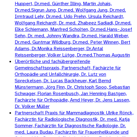
Huppert, Dr.med. Günther Illing, Martin Johais,
Dr.med.Sigrun Jung, Dr.med. Wolfgang Jung, Dr.med.
Irmtraud Lehr, Dr.med. Udo Prehn, Ursula Reichardt,
Wolfgang Reichardt, Dr. med. Zhabeez Sadjadi, Dr.med.
Elke Schiemann, Manfred Scholten, Dr.med.Hans-Josef
Sehn, Dr. med. Johnny Wandira, Dr.med. Harald Weber,
Dr.med. Guntmar Wildburg, Dr.med. Peter Winnen, Bert
Adams, Dr.Monika Reissenberger, Dr.Antal
Reissenberger, Volker Lütge, Dr.med.Thomas Augustin
Überörtliche und fachübergreifende
Gemeinschaftspraxis, Partnerschaft, Fachärzte für
Orthopädie und Unfallchirurgie, Dr. Lutz von
Spreckelsen, Dr. Lucas Backheuer, Karl Bernd
Münstermann, Jörg Finn, Dr. Christoph Spoo, Sebastian
Schwager, Florian Rosenbusch, Jan Henning Bastgen,
Fachärzte für Orthopädie, Arnd Heyer, Dr. Jens Lassen,
Dr. Volker Müller
Partnerschaft Praxis für Mammadiagnostik Ulrike Rönck,
Fachärztin für Radiologische Diagnostik, Dr. med. Katja
Sommer, Fachärztin für Diagnostische Radiologie, Dr.
med. Laura Budau, Fachärztin für Frauenheilkunde und