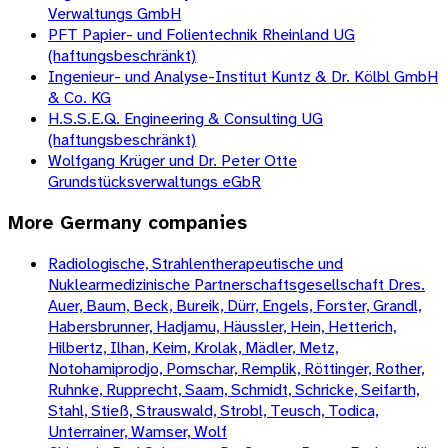
Verwaltungs GmbH
PFT Papier- und Folientechnik Rheinland UG
(haftungsbeschränkt)
Ingenieur- und Analyse-Institut Kuntz & Dr. Kölbl GmbH
& Co. KG
H.S.S.E.Q. Engineering & Consulting UG
(haftungsbeschränkt)
Wolfgang Krüger und Dr. Peter Otte
Grundstücksverwaltungs eGbR
More
Germany
companies
Radiologische, Strahlentherapeutische und
Nuklearmedizinische Partnerschaftsgesellschaft Dres.
Auer, Baum, Beck, Bureik, Dürr, Engels, Forster, Grandl,
Habersbrunner, Hadjamu, Häussler, Hein, Hetterich,
Hilbertz, Ilhan, Keim, Krolak, Mädler, Metz,
Notohamiprodjo, Pomschar, Remplik, Röttinger, Rother,
Ruhnke, Rupprecht, Saam, Schmidt, Schricke, Seifarth,
Stahl, Stieß, Strauswald, Strobl, Teusch, Todica,
Unterrainer, Wamser, Wolf