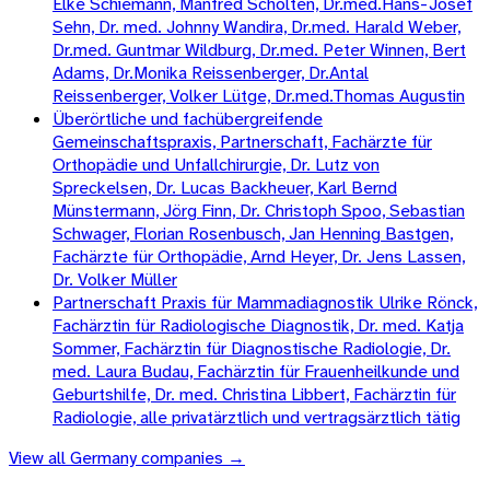
Elke Schiemann, Manfred Scholten, Dr.med.Hans-Josef
Sehn, Dr. med. Johnny Wandira, Dr.med. Harald Weber,
Dr.med. Guntmar Wildburg, Dr.med. Peter Winnen, Bert
Adams, Dr.Monika Reissenberger, Dr.Antal
Reissenberger, Volker Lütge, Dr.med.Thomas Augustin
Überörtliche und fachübergreifende
Gemeinschaftspraxis, Partnerschaft, Fachärzte für
Orthopädie und Unfallchirurgie, Dr. Lutz von
Spreckelsen, Dr. Lucas Backheuer, Karl Bernd
Münstermann, Jörg Finn, Dr. Christoph Spoo, Sebastian
Schwager, Florian Rosenbusch, Jan Henning Bastgen,
Fachärzte für Orthopädie, Arnd Heyer, Dr. Jens Lassen,
Dr. Volker Müller
Partnerschaft Praxis für Mammadiagnostik Ulrike Rönck,
Fachärztin für Radiologische Diagnostik, Dr. med. Katja
Sommer, Fachärztin für Diagnostische Radiologie, Dr.
med. Laura Budau, Fachärztin für Frauenheilkunde und
Geburtshilfe, Dr. med. Christina Libbert, Fachärztin für
Radiologie, alle privatärztlich und vertragsärztlich tätig
View all
Germany
companies →