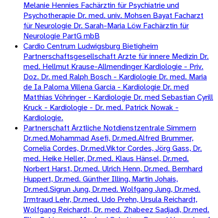
Melanie Hennies Fachärztin für Psychiatrie und
Psychotherapie Dr. med. univ. Mohsen Bayat Facharzt
für Neurologie Dr. Sarah-Maria Löw Fachärztin für
Neurologie PartG mbB
Cardio Centrum Ludwigsburg Bietigheim
Partnerschaftsgesellschaft Arzte für innere Medizin Dr.
med. Hellmut Krause-Allmendinger Kardiologie - Priv.
Doz. Dr. med Ralph Bosch - Kardiologie Dr. med. Maria
de Ia Paloma Villena Garcia - Kardiologie Dr. med
Matthias Vöhringer - Kardiologie Dr. med Sebastian Cyrill
Kruck - Kardiologie - Dr. med. Patrick Nowak -
Kardiologie.
Partnerschaft Ärztliche Notdienstzentrale Simmern
Dr.med.Mohammad Asefi, Dr.med.Alfred Brummer,
Cornelia Cordes, Dr.med.Viktor Cordes, Jörg Gass, Dr.
med. Heike Heller, Dr.med. Klaus Hänsel, Dr.med.
Norbert Harst, Dr.med. Ulrich Henn, Dr.med. Bernhard
Huppert, Dr.med. Günther Illing, Martin Johais,
Dr.med.Sigrun Jung, Dr.med. Wolfgang Jung, Dr.med.
Irmtraud Lehr, Dr.med. Udo Prehn, Ursula Reichardt,
Wolfgang Reichardt, Dr. med. Zhabeez Sadjadi, Dr.med.