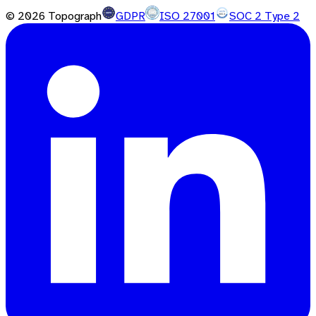
©
2026
Topograph
GDPR
ISO 27001
SOC 2 Type 2