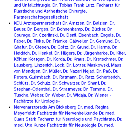
und Unfallchirurgie, Dr. Tobias Frank Lutz, Facharzt für
Plastische und Ästhetische Chirurgie,
Partnerschaftsgesellschaft
KCU Ärztepartnerschaft Dr. Arntzen, Dr. Balzien, Dr.
Bauer, Dr. Berges, Dr. Bohnenkamp, Dr. Bücker, Dr.
Courage, Dr. Czerlinski, Dr. Denil, Eisenbach, Engels, Dr.
Faber, Dr. Finke, Dr. Främke, Gälweiler, Dr. Gemünd, Dr.
Ghafur, Dr. Giesen, Dr. Goltz, Dr. Grund, Dr. Harms, Dr.
Heidrich, Dr. Henkel, Dr. Hilgers, Dr. Jürgenharke, Dr. Klier,
Köhler, Köttgen, Dr. Korda, Dr. Kraus, Dr. Kretschmer, Dr.
Lausberg, Linzenich, Lock, Dr. Lotter, Maskowski, Maus,
von Mendgen, Dr. Müller, Dr. Nazari Nejad, Dr. Paß, Dr.
Peters, Quirmbach. Dr. Ratmann, Dr. Ratz, Scherberich,
Schlütz, Dr. Schulz, Dr. Schwarzer, Dr. Sharif, Dr.
Stephan-Odenthal, Dr. Stratmeyer, Dr. Temme. Dr.
Tusche, Weber, Dr. Weber, Dr. Widaja, Dr. Wiener -
Fachärzte für Urologie-
Nervenarztpraxis Am Bickeberg Dr. med. Regina
Meyerfeldt Fachärztin für Nervenheilkunde Dr. med.
Claus Stärk Facharzt für Neurologie und Psychiatrie, Dr.
med. Ute Kunze Fachärztin für Neurologie Dr. med.