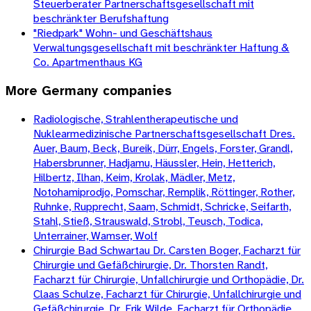
Steuerberater Partnerschaftsgesellschaft mit
beschränkter Berufshaftung
"Riedpark" Wohn- und Geschäftshaus
Verwaltungsgesellschaft mit beschränkter Haftung &
Co. Apartmenthaus KG
More
Germany
companies
Radiologische, Strahlentherapeutische und
Nuklearmedizinische Partnerschaftsgesellschaft Dres.
Auer, Baum, Beck, Bureik, Dürr, Engels, Forster, Grandl,
Habersbrunner, Hadjamu, Häussler, Hein, Hetterich,
Hilbertz, Ilhan, Keim, Krolak, Mädler, Metz,
Notohamiprodjo, Pomschar, Remplik, Röttinger, Rother,
Ruhnke, Rupprecht, Saam, Schmidt, Schricke, Seifarth,
Stahl, Stieß, Strauswald, Strobl, Teusch, Todica,
Unterrainer, Wamser, Wolf
Chirurgie Bad Schwartau Dr. Carsten Boger, Facharzt für
Chirurgie und Gefäßchirurgie, Dr. Thorsten Randt,
Facharzt für Chirurgie, Unfallchirurgie und Orthopädie, Dr.
Claas Schulze, Facharzt für Chirurgie, Unfallchirurgie und
Gefäßchirurgie, Dr. Erik Wilde, Facharzt für Orthopädie