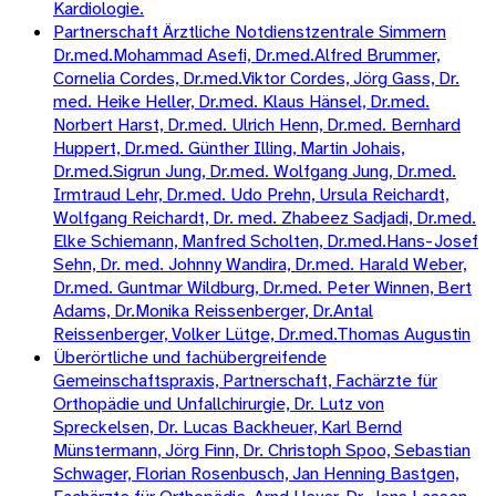
Kardiologie.
Partnerschaft Ärztliche Notdienstzentrale Simmern
Dr.med.Mohammad Asefi, Dr.med.Alfred Brummer,
Cornelia Cordes, Dr.med.Viktor Cordes, Jörg Gass, Dr.
med. Heike Heller, Dr.med. Klaus Hänsel, Dr.med.
Norbert Harst, Dr.med. Ulrich Henn, Dr.med. Bernhard
Huppert, Dr.med. Günther Illing, Martin Johais,
Dr.med.Sigrun Jung, Dr.med. Wolfgang Jung, Dr.med.
Irmtraud Lehr, Dr.med. Udo Prehn, Ursula Reichardt,
Wolfgang Reichardt, Dr. med. Zhabeez Sadjadi, Dr.med.
Elke Schiemann, Manfred Scholten, Dr.med.Hans-Josef
Sehn, Dr. med. Johnny Wandira, Dr.med. Harald Weber,
Dr.med. Guntmar Wildburg, Dr.med. Peter Winnen, Bert
Adams, Dr.Monika Reissenberger, Dr.Antal
Reissenberger, Volker Lütge, Dr.med.Thomas Augustin
Überörtliche und fachübergreifende
Gemeinschaftspraxis, Partnerschaft, Fachärzte für
Orthopädie und Unfallchirurgie, Dr. Lutz von
Spreckelsen, Dr. Lucas Backheuer, Karl Bernd
Münstermann, Jörg Finn, Dr. Christoph Spoo, Sebastian
Schwager, Florian Rosenbusch, Jan Henning Bastgen,