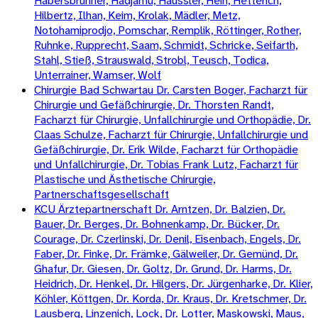
Habersbrunner, Hadjamu, Häussler, Hein, Hetterich,
Hilbertz, Ilhan, Keim, Krolak, Mädler, Metz,
Notohamiprodjo, Pomschar, Remplik, Röttinger, Rother,
Ruhnke, Rupprecht, Saam, Schmidt, Schricke, Seifarth,
Stahl, Stieß, Strauswald, Strobl, Teusch, Todica,
Unterrainer, Wamser, Wolf
Chirurgie Bad Schwartau Dr. Carsten Boger, Facharzt für
Chirurgie und Gefäßchirurgie, Dr. Thorsten Randt,
Facharzt für Chirurgie, Unfallchirurgie und Orthopädie, Dr.
Claas Schulze, Facharzt für Chirurgie, Unfallchirurgie und
Gefäßchirurgie, Dr. Erik Wilde, Facharzt für Orthopädie
und Unfallchirurgie, Dr. Tobias Frank Lutz, Facharzt für
Plastische und Ästhetische Chirurgie,
Partnerschaftsgesellschaft
KCU Ärztepartnerschaft Dr. Arntzen, Dr. Balzien, Dr.
Bauer, Dr. Berges, Dr. Bohnenkamp, Dr. Bücker, Dr.
Courage, Dr. Czerlinski, Dr. Denil, Eisenbach, Engels, Dr.
Faber, Dr. Finke, Dr. Främke, Gälweiler, Dr. Gemünd, Dr.
Ghafur, Dr. Giesen, Dr. Goltz, Dr. Grund, Dr. Harms, Dr.
Heidrich, Dr. Henkel, Dr. Hilgers, Dr. Jürgenharke, Dr. Klier,
Köhler, Köttgen, Dr. Korda, Dr. Kraus, Dr. Kretschmer, Dr.
Lausberg, Linzenich, Lock, Dr. Lotter, Maskowski, Maus,