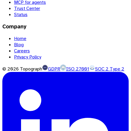
MCP for agents
Trust Center
Status
Company
Home
Blog
Careers
Privacy Policy
©
2026
Topograph
GDPR
ISO 27001
SOC 2 Type 2