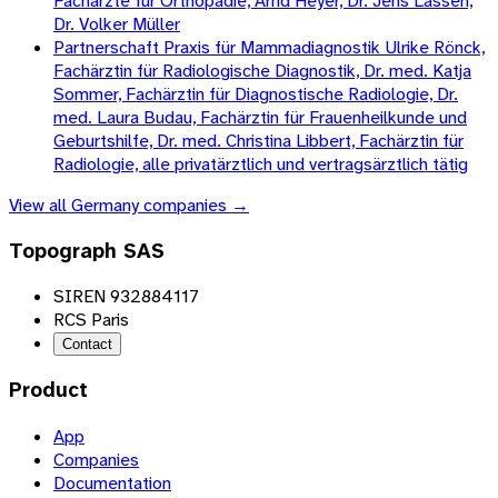
Fachärzte für Orthopädie, Arnd Heyer, Dr. Jens Lassen,
Dr. Volker Müller
Partnerschaft Praxis für Mammadiagnostik Ulrike Rönck,
Fachärztin für Radiologische Diagnostik, Dr. med. Katja
Sommer, Fachärztin für Diagnostische Radiologie, Dr.
med. Laura Budau, Fachärztin für Frauenheilkunde und
Geburtshilfe, Dr. med. Christina Libbert, Fachärztin für
Radiologie, alle privatärztlich und vertragsärztlich tätig
View all
Germany
companies →
Topograph SAS
SIREN 932884117
RCS Paris
Contact
Product
App
Companies
Documentation