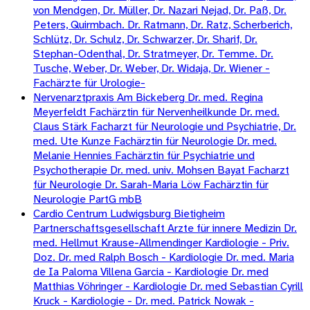
von Mendgen, Dr. Müller, Dr. Nazari Nejad, Dr. Paß, Dr.
Peters, Quirmbach. Dr. Ratmann, Dr. Ratz, Scherberich,
Schlütz, Dr. Schulz, Dr. Schwarzer, Dr. Sharif, Dr.
Stephan-Odenthal, Dr. Stratmeyer, Dr. Temme. Dr.
Tusche, Weber, Dr. Weber, Dr. Widaja, Dr. Wiener -
Fachärzte für Urologie-
Nervenarztpraxis Am Bickeberg Dr. med. Regina
Meyerfeldt Fachärztin für Nervenheilkunde Dr. med.
Claus Stärk Facharzt für Neurologie und Psychiatrie, Dr.
med. Ute Kunze Fachärztin für Neurologie Dr. med.
Melanie Hennies Fachärztin für Psychiatrie und
Psychotherapie Dr. med. univ. Mohsen Bayat Facharzt
für Neurologie Dr. Sarah-Maria Löw Fachärztin für
Neurologie PartG mbB
Cardio Centrum Ludwigsburg Bietigheim
Partnerschaftsgesellschaft Arzte für innere Medizin Dr.
med. Hellmut Krause-Allmendinger Kardiologie - Priv.
Doz. Dr. med Ralph Bosch - Kardiologie Dr. med. Maria
de Ia Paloma Villena Garcia - Kardiologie Dr. med
Matthias Vöhringer - Kardiologie Dr. med Sebastian Cyrill
Kruck - Kardiologie - Dr. med. Patrick Nowak -