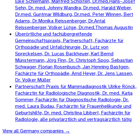
Elke Schiemann, Manfred Scholten, Dr.med.Hans-Josef
Sehn, Dr. med. Johnny Wandira, Dr.med. Harald Weber,
Dr.med. Guntmar Wildburg, Dr.med. Peter Winnen, Bert
Adams, Dr.Monika Reissenberger, Dr.Antal
Reissenberger, Volker Lütge, Dr.med.Thomas Augustin
Überörtliche und fachübergreifende
Gemeinschaftspraxis, Partnerschaft, Fachärzte für
Orthopädie und Unfallchirurgie, Dr. Lutz von
Spreckelsen, Dr. Lucas Backheuer, Karl Bernd
Münstermann, Jörg Finn, Dr. Christoph Spoo, Sebastian
Schwager, Florian Rosenbusch, Jan Henning Bastgen,
Fachärzte für Orthopädie, Arnd Heyer, Dr. Jens Lassen,
Dr. Volker Müller
Partnerschaft Praxis für Mammadiagnostik Ulrike Rönck,
Fachärztin für Radiologische Diagnostik, Dr. med. Katja
Sommer, Fachärztin für Diagnostische Radiologie, Dr.
med. Laura Budau, Fachärztin für Frauenheilkunde und
Geburtshilfe, Dr. med. Christina Libbert, Fachärztin für
Radiologie, alle privatärztlich und vertragsärztlich tätig
View all
Germany
companies →