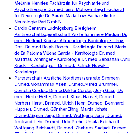
Melanie Hennies Fachärztin für Psychiatrie und
Psychotherapie Dr. med. univ. Mohsen Bayat Facharzt
für Neurologie Dr. Sarah-Maria Löw Fachärztin für
Neurologie PartG mbB
Cardio Centrum Ludwigsburg Bietigheim
Partnerschaftsgesellschaft Arzte für innere Medizin Dr.
med. Hellmut Krause-Allmendinger Kardiologie - Priv.
Doz. Dr. med Ralph Bosch - Kardiologie Dr. med. Maria
de Ia Paloma Villena Garcia - Kardiologie Dr. med
Matthias Vöhringer - Kardiologie Dr. med Sebastian Cyrill
Kruck - Kardiologie - Dr. med. Patrick Nowak -
Kardiologie.
Partnerschaft Ärztliche Notdienstzentrale Simmern
Dr.med.Mohammad Asefi, Dr.med.Alfred Brummer,
Cornelia Cordes, Dr.med.Viktor Cordes, Jörg Gass, Dr.
med. Heike Heller, Dr.med. Klaus Hänsel, Dr.med.
Norbert Harst, Dr.med. Ulrich Henn, Dr.med. Bernhard
Huppert, Dr.med. Günther Illing, Martin Johais,
Dr.med.Sigrun Jung, Dr.med. Wolfgang Jung, Dr.med.
Irmtraud Lehr, Dr.med. Udo Prehn, Ursula Reichardt,
Wolfgang Reichardt, Dr. med. Zhabeez Sadjadi, Dr.med.