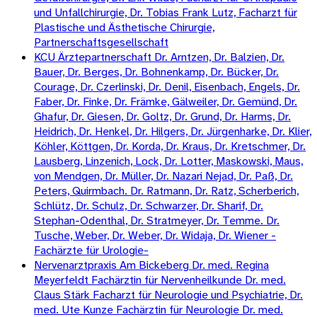
und Unfallchirurgie, Dr. Tobias Frank Lutz, Facharzt für
Plastische und Ästhetische Chirurgie,
Partnerschaftsgesellschaft
KCU Ärztepartnerschaft Dr. Arntzen, Dr. Balzien, Dr.
Bauer, Dr. Berges, Dr. Bohnenkamp, Dr. Bücker, Dr.
Courage, Dr. Czerlinski, Dr. Denil, Eisenbach, Engels, Dr.
Faber, Dr. Finke, Dr. Främke, Gälweiler, Dr. Gemünd, Dr.
Ghafur, Dr. Giesen, Dr. Goltz, Dr. Grund, Dr. Harms, Dr.
Heidrich, Dr. Henkel, Dr. Hilgers, Dr. Jürgenharke, Dr. Klier,
Köhler, Köttgen, Dr. Korda, Dr. Kraus, Dr. Kretschmer, Dr.
Lausberg, Linzenich, Lock, Dr. Lotter, Maskowski, Maus,
von Mendgen, Dr. Müller, Dr. Nazari Nejad, Dr. Paß, Dr.
Peters, Quirmbach. Dr. Ratmann, Dr. Ratz, Scherberich,
Schlütz, Dr. Schulz, Dr. Schwarzer, Dr. Sharif, Dr.
Stephan-Odenthal, Dr. Stratmeyer, Dr. Temme. Dr.
Tusche, Weber, Dr. Weber, Dr. Widaja, Dr. Wiener -
Fachärzte für Urologie-
Nervenarztpraxis Am Bickeberg Dr. med. Regina
Meyerfeldt Fachärztin für Nervenheilkunde Dr. med.
Claus Stärk Facharzt für Neurologie und Psychiatrie, Dr.
med. Ute Kunze Fachärztin für Neurologie Dr. med.