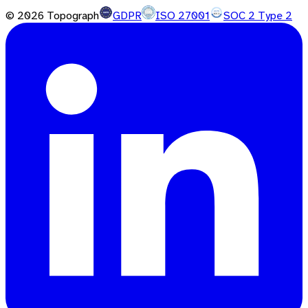
©
2026
Topograph
GDPR
ISO 27001
SOC 2 Type 2