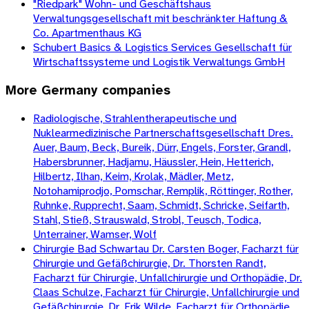
"Riedpark" Wohn- und Geschäftshaus
Verwaltungsgesellschaft mit beschränkter Haftung &
Co. Apartmenthaus KG
Schubert Basics & Logistics Services Gesellschaft für
Wirtschaftssysteme und Logistik Verwaltungs GmbH
More
Germany
companies
Radiologische, Strahlentherapeutische und
Nuklearmedizinische Partnerschaftsgesellschaft Dres.
Auer, Baum, Beck, Bureik, Dürr, Engels, Forster, Grandl,
Habersbrunner, Hadjamu, Häussler, Hein, Hetterich,
Hilbertz, Ilhan, Keim, Krolak, Mädler, Metz,
Notohamiprodjo, Pomschar, Remplik, Röttinger, Rother,
Ruhnke, Rupprecht, Saam, Schmidt, Schricke, Seifarth,
Stahl, Stieß, Strauswald, Strobl, Teusch, Todica,
Unterrainer, Wamser, Wolf
Chirurgie Bad Schwartau Dr. Carsten Boger, Facharzt für
Chirurgie und Gefäßchirurgie, Dr. Thorsten Randt,
Facharzt für Chirurgie, Unfallchirurgie und Orthopädie, Dr.
Claas Schulze, Facharzt für Chirurgie, Unfallchirurgie und
Gefäßchirurgie, Dr. Erik Wilde, Facharzt für Orthopädie