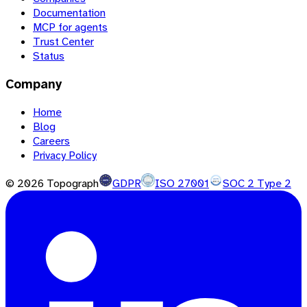
Documentation
MCP for agents
Trust Center
Status
Company
Home
Blog
Careers
Privacy Policy
©
2026
Topograph
GDPR
ISO 27001
SOC 2 Type 2