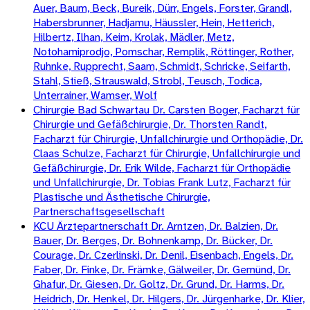
Auer, Baum, Beck, Bureik, Dürr, Engels, Forster, Grandl,
Habersbrunner, Hadjamu, Häussler, Hein, Hetterich,
Hilbertz, Ilhan, Keim, Krolak, Mädler, Metz,
Notohamiprodjo, Pomschar, Remplik, Röttinger, Rother,
Ruhnke, Rupprecht, Saam, Schmidt, Schricke, Seifarth,
Stahl, Stieß, Strauswald, Strobl, Teusch, Todica,
Unterrainer, Wamser, Wolf
Chirurgie Bad Schwartau Dr. Carsten Boger, Facharzt für
Chirurgie und Gefäßchirurgie, Dr. Thorsten Randt,
Facharzt für Chirurgie, Unfallchirurgie und Orthopädie, Dr.
Claas Schulze, Facharzt für Chirurgie, Unfallchirurgie und
Gefäßchirurgie, Dr. Erik Wilde, Facharzt für Orthopädie
und Unfallchirurgie, Dr. Tobias Frank Lutz, Facharzt für
Plastische und Ästhetische Chirurgie,
Partnerschaftsgesellschaft
KCU Ärztepartnerschaft Dr. Arntzen, Dr. Balzien, Dr.
Bauer, Dr. Berges, Dr. Bohnenkamp, Dr. Bücker, Dr.
Courage, Dr. Czerlinski, Dr. Denil, Eisenbach, Engels, Dr.
Faber, Dr. Finke, Dr. Främke, Gälweiler, Dr. Gemünd, Dr.
Ghafur, Dr. Giesen, Dr. Goltz, Dr. Grund, Dr. Harms, Dr.
Heidrich, Dr. Henkel, Dr. Hilgers, Dr. Jürgenharke, Dr. Klier,