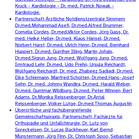
Kruck - Kardiologie - Dr. med. Patrick Nowak -
Kardiologie.
Partnerschaft Ärztliche Notdienstzentrale Simmern
Dr.med.Mohammad Asefi, Dr.med.Alfred Brummer,
Cornelia Cordes, Dr.med.Viktor Cordes, Jörg Gass, Dr.
med. Heike Heller, Dr.med. Klaus Hänsel, Dr.med.
Norbert Harst, Dr.med. Ulrich Henn, Dr.med. Bernhard
Huppert, Dr.med. Günther Illing, Martin Johais,
Dr.med.Sigrun Jung, Dr.med. Wolfgang Jung, Dr.med.
Irmtraud Lehr, Dr.med. Udo Prehn, Ursula Reichardt,
Wolfgang Reichardt, Dr. med. Zhabeez Sadjadi, Dr.med.
Elke Schiemann, Manfred Scholten, Dr.med.Hans-Josef
Sehn, Dr. med. Johnny Wandira, Dr.med. Harald Weber,
Dr.med. Guntmar Wildburg, Dr.med. Peter Winnen, Bert
Adams, Dr.Monika Reissenberger, Dr.Antal
Reissenberger, Volker Lütge, Dr.med.Thomas Augustin
Überörtliche und fachübergreifende
Gemeinschaftspraxis, Partnerschaft, Fachärzte für
Orthopädie und Unfallchirurgie, Dr. Lutz von
Spreckelsen, Dr. Lucas Backheuer, Karl Bernd
Münstermann, Jörg Finn, Dr. Christoph Spoo, Sebastian