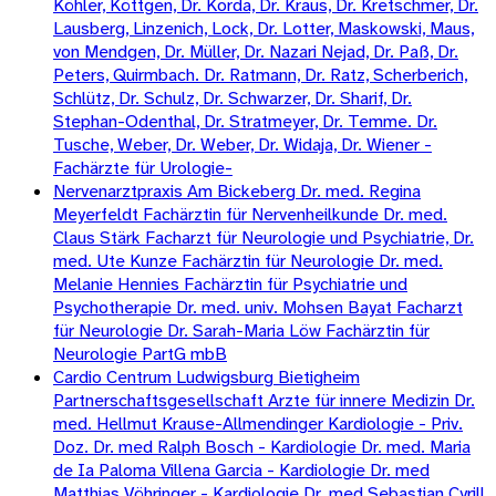
Köhler, Köttgen, Dr. Korda, Dr. Kraus, Dr. Kretschmer, Dr.
Lausberg, Linzenich, Lock, Dr. Lotter, Maskowski, Maus,
von Mendgen, Dr. Müller, Dr. Nazari Nejad, Dr. Paß, Dr.
Peters, Quirmbach. Dr. Ratmann, Dr. Ratz, Scherberich,
Schlütz, Dr. Schulz, Dr. Schwarzer, Dr. Sharif, Dr.
Stephan-Odenthal, Dr. Stratmeyer, Dr. Temme. Dr.
Tusche, Weber, Dr. Weber, Dr. Widaja, Dr. Wiener -
Fachärzte für Urologie-
Nervenarztpraxis Am Bickeberg Dr. med. Regina
Meyerfeldt Fachärztin für Nervenheilkunde Dr. med.
Claus Stärk Facharzt für Neurologie und Psychiatrie, Dr.
med. Ute Kunze Fachärztin für Neurologie Dr. med.
Melanie Hennies Fachärztin für Psychiatrie und
Psychotherapie Dr. med. univ. Mohsen Bayat Facharzt
für Neurologie Dr. Sarah-Maria Löw Fachärztin für
Neurologie PartG mbB
Cardio Centrum Ludwigsburg Bietigheim
Partnerschaftsgesellschaft Arzte für innere Medizin Dr.
med. Hellmut Krause-Allmendinger Kardiologie - Priv.
Doz. Dr. med Ralph Bosch - Kardiologie Dr. med. Maria
de Ia Paloma Villena Garcia - Kardiologie Dr. med
Matthias Vöhringer - Kardiologie Dr. med Sebastian Cyrill