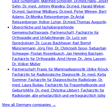
Elke Schiemann, Manfred Scholten, Dr.med.Hans-Josef
Sehn, Dr. med. Johnny Wandira, Dr.med. Harald Weber,
Dr.med. Guntmar Wildburg, Dr.med. Peter Winnen, Bert
Adams, Dr.Monika Reissenberger, Dr.Antal
Reissenberger, Volker Lütge, Dr.med.Thomas Augustin
Überörtliche und fachübergreifende
Gemeinschaftspraxis, Partnerschaft, Fachärzte für
Orthopädie und Unfallchirurgie, Dr. Lutz von
Spreckelsen, Dr. Lucas Backheuer, Karl Bernd
Münstermann, Jörg Finn, Dr. Christoph Spoo, Sebastian
Schwager, Florian Rosenbusch, Jan Henning Bastgen,
Fachärzte für Orthopädie, Arnd Heyer, Dr. Jens Lassen,
Dr. Volker Müller
Partnerschaft Praxis für Mammadiagnostik Ulrike Rönck,
Fachärztin für Radiologische Diagnostik, Dr. med. Katja
Sommer, Fachärztin für Diagnostische Radiologie, Dr.
med. Laura Budau, Fachärztin für Frauenheilkunde und
Geburtshilfe, Dr. med. Christina Libbert, Fachärztin für
Radiologie, alle privatärztlich und vertragsärztlich tätig
View all
Germany
companies →