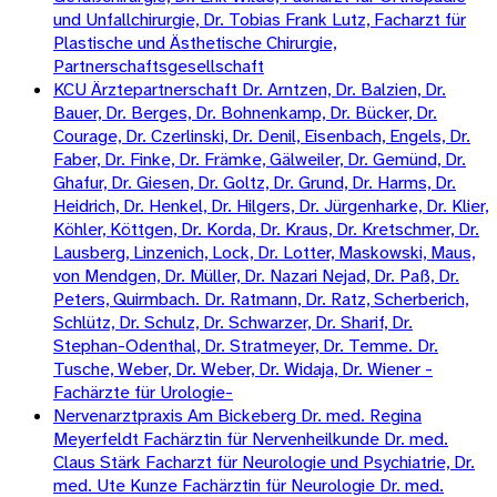
und Unfallchirurgie, Dr. Tobias Frank Lutz, Facharzt für
Plastische und Ästhetische Chirurgie,
Partnerschaftsgesellschaft
KCU Ärztepartnerschaft Dr. Arntzen, Dr. Balzien, Dr.
Bauer, Dr. Berges, Dr. Bohnenkamp, Dr. Bücker, Dr.
Courage, Dr. Czerlinski, Dr. Denil, Eisenbach, Engels, Dr.
Faber, Dr. Finke, Dr. Främke, Gälweiler, Dr. Gemünd, Dr.
Ghafur, Dr. Giesen, Dr. Goltz, Dr. Grund, Dr. Harms, Dr.
Heidrich, Dr. Henkel, Dr. Hilgers, Dr. Jürgenharke, Dr. Klier,
Köhler, Köttgen, Dr. Korda, Dr. Kraus, Dr. Kretschmer, Dr.
Lausberg, Linzenich, Lock, Dr. Lotter, Maskowski, Maus,
von Mendgen, Dr. Müller, Dr. Nazari Nejad, Dr. Paß, Dr.
Peters, Quirmbach. Dr. Ratmann, Dr. Ratz, Scherberich,
Schlütz, Dr. Schulz, Dr. Schwarzer, Dr. Sharif, Dr.
Stephan-Odenthal, Dr. Stratmeyer, Dr. Temme. Dr.
Tusche, Weber, Dr. Weber, Dr. Widaja, Dr. Wiener -
Fachärzte für Urologie-
Nervenarztpraxis Am Bickeberg Dr. med. Regina
Meyerfeldt Fachärztin für Nervenheilkunde Dr. med.
Claus Stärk Facharzt für Neurologie und Psychiatrie, Dr.
med. Ute Kunze Fachärztin für Neurologie Dr. med.