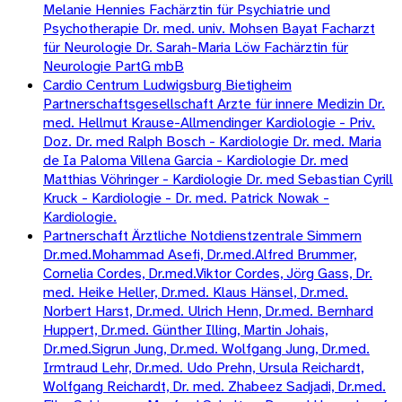
Melanie Hennies Fachärztin für Psychiatrie und
Psychotherapie Dr. med. univ. Mohsen Bayat Facharzt
für Neurologie Dr. Sarah-Maria Löw Fachärztin für
Neurologie PartG mbB
Cardio Centrum Ludwigsburg Bietigheim
Partnerschaftsgesellschaft Arzte für innere Medizin Dr.
med. Hellmut Krause-Allmendinger Kardiologie - Priv.
Doz. Dr. med Ralph Bosch - Kardiologie Dr. med. Maria
de Ia Paloma Villena Garcia - Kardiologie Dr. med
Matthias Vöhringer - Kardiologie Dr. med Sebastian Cyrill
Kruck - Kardiologie - Dr. med. Patrick Nowak -
Kardiologie.
Partnerschaft Ärztliche Notdienstzentrale Simmern
Dr.med.Mohammad Asefi, Dr.med.Alfred Brummer,
Cornelia Cordes, Dr.med.Viktor Cordes, Jörg Gass, Dr.
med. Heike Heller, Dr.med. Klaus Hänsel, Dr.med.
Norbert Harst, Dr.med. Ulrich Henn, Dr.med. Bernhard
Huppert, Dr.med. Günther Illing, Martin Johais,
Dr.med.Sigrun Jung, Dr.med. Wolfgang Jung, Dr.med.
Irmtraud Lehr, Dr.med. Udo Prehn, Ursula Reichardt,
Wolfgang Reichardt, Dr. med. Zhabeez Sadjadi, Dr.med.