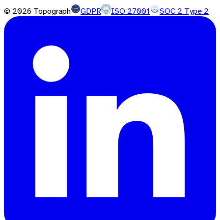
©
2026
Topograph
GDPR
ISO 27001
SOC 2 Type 2