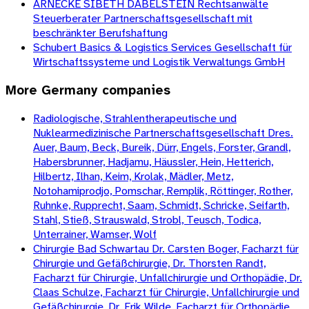
ARNECKE SIBETH DABELSTEIN Rechtsanwälte
Steuerberater Partnerschaftsgesellschaft mit
beschränkter Berufshaftung
Schubert Basics & Logistics Services Gesellschaft für
Wirtschaftssysteme und Logistik Verwaltungs GmbH
More
Germany
companies
Radiologische, Strahlentherapeutische und
Nuklearmedizinische Partnerschaftsgesellschaft Dres.
Auer, Baum, Beck, Bureik, Dürr, Engels, Forster, Grandl,
Habersbrunner, Hadjamu, Häussler, Hein, Hetterich,
Hilbertz, Ilhan, Keim, Krolak, Mädler, Metz,
Notohamiprodjo, Pomschar, Remplik, Röttinger, Rother,
Ruhnke, Rupprecht, Saam, Schmidt, Schricke, Seifarth,
Stahl, Stieß, Strauswald, Strobl, Teusch, Todica,
Unterrainer, Wamser, Wolf
Chirurgie Bad Schwartau Dr. Carsten Boger, Facharzt für
Chirurgie und Gefäßchirurgie, Dr. Thorsten Randt,
Facharzt für Chirurgie, Unfallchirurgie und Orthopädie, Dr.
Claas Schulze, Facharzt für Chirurgie, Unfallchirurgie und
Gefäßchirurgie, Dr. Erik Wilde, Facharzt für Orthopädie