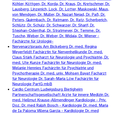
Köhler, Köttgen, Dr. Korda, Dr. Kraus, Dr. Kretschmer, Dr.
Lausberg, Linzenich, Lock, Dr. Lotter, Maskowski, Maus,
von Mendgen, Dr. Müller, Dr. Nazari Nejad, Dr. Paß, Dr.
Peters, Quirmbach. Dr. Ratmann, Dr. Ratz, Scherberich,
Schlütz, Dr. Schulz, Dr. Schwarzer, Dr. Sharif, Dr.
Stephan-Odenthal, Dr. Stratmeyer, Dr. Temme. Dr.
Tusche, Weber, Dr. Weber, Dr. Widaja, Dr. Wiener -
Fachärzte für Urologie-
Nervenarztpraxis Am Bickeberg Dr. med. Regina
Meyerfeldt Fachärztin für Nervenheilkunde Dr. med.
Claus Stärk Facharzt für Neurologie und Psychiatrie, Dr.
med. Ute Kunze Fachärztin für Neurologie Dr. med.
Melanie Hennies Fachärztin für Psychiatrie und
Psychotherapie Dr. med. univ. Mohsen Bayat Facharzt
für Neurologie Dr. Sarah-Maria Löw Fachärztin für
Neurologie PartG mbB
Cardio Centrum Ludwigsburg Bietigheim
Partnerschaftsgesellschaft Arzte für innere Medizin Dr.
med. Hellmut Krause-Allmendinger Kardiologie - Priv.
Doz. Dr. med Ralph Bosch - Kardiologie Dr. med. Maria
de Ia Paloma Villena Garcia - Kardiologie Dr. med