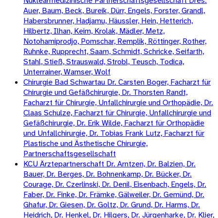
Nuklearmedizinische Partnerschaftsgesellschaft Dres.
Auer, Baum, Beck, Bureik, Dürr, Engels, Forster, Grandl,
Habersbrunner, Hadjamu, Häussler, Hein, Hetterich,
Hilbertz, Ilhan, Keim, Krolak, Mädler, Metz,
Notohamiprodjo, Pomschar, Remplik, Röttinger, Rother,
Ruhnke, Rupprecht, Saam, Schmidt, Schricke, Seifarth,
Stahl, Stieß, Strauswald, Strobl, Teusch, Todica,
Unterrainer, Wamser, Wolf
Chirurgie Bad Schwartau Dr. Carsten Boger, Facharzt für
Chirurgie und Gefäßchirurgie, Dr. Thorsten Randt,
Facharzt für Chirurgie, Unfallchirurgie und Orthopädie, Dr.
Claas Schulze, Facharzt für Chirurgie, Unfallchirurgie und
Gefäßchirurgie, Dr. Erik Wilde, Facharzt für Orthopädie
und Unfallchirurgie, Dr. Tobias Frank Lutz, Facharzt für
Plastische und Ästhetische Chirurgie,
Partnerschaftsgesellschaft
KCU Ärztepartnerschaft Dr. Arntzen, Dr. Balzien, Dr.
Bauer, Dr. Berges, Dr. Bohnenkamp, Dr. Bücker, Dr.
Courage, Dr. Czerlinski, Dr. Denil, Eisenbach, Engels, Dr.
Faber, Dr. Finke, Dr. Främke, Gälweiler, Dr. Gemünd, Dr.
Ghafur, Dr. Giesen, Dr. Goltz, Dr. Grund, Dr. Harms, Dr.
Heidrich, Dr. Henkel, Dr. Hilgers, Dr. Jürgenharke, Dr. Klier,