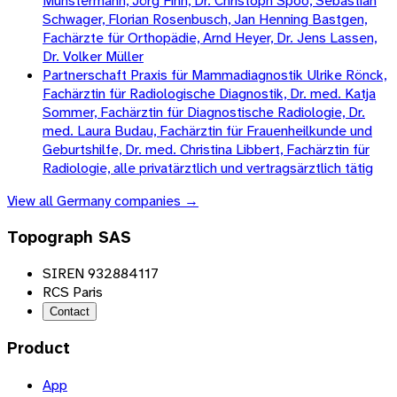
Münstermann, Jörg Finn, Dr. Christoph Spoo, Sebastian
Schwager, Florian Rosenbusch, Jan Henning Bastgen,
Fachärzte für Orthopädie, Arnd Heyer, Dr. Jens Lassen,
Dr. Volker Müller
Partnerschaft Praxis für Mammadiagnostik Ulrike Rönck,
Fachärztin für Radiologische Diagnostik, Dr. med. Katja
Sommer, Fachärztin für Diagnostische Radiologie, Dr.
med. Laura Budau, Fachärztin für Frauenheilkunde und
Geburtshilfe, Dr. med. Christina Libbert, Fachärztin für
Radiologie, alle privatärztlich und vertragsärztlich tätig
View all
Germany
companies →
Topograph SAS
SIREN 932884117
RCS Paris
Contact
Product
App