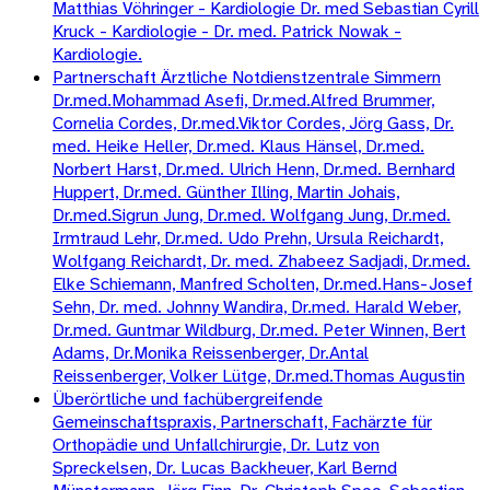
Matthias Vöhringer - Kardiologie Dr. med Sebastian Cyrill
Kruck - Kardiologie - Dr. med. Patrick Nowak -
Kardiologie.
Partnerschaft Ärztliche Notdienstzentrale Simmern
Dr.med.Mohammad Asefi, Dr.med.Alfred Brummer,
Cornelia Cordes, Dr.med.Viktor Cordes, Jörg Gass, Dr.
med. Heike Heller, Dr.med. Klaus Hänsel, Dr.med.
Norbert Harst, Dr.med. Ulrich Henn, Dr.med. Bernhard
Huppert, Dr.med. Günther Illing, Martin Johais,
Dr.med.Sigrun Jung, Dr.med. Wolfgang Jung, Dr.med.
Irmtraud Lehr, Dr.med. Udo Prehn, Ursula Reichardt,
Wolfgang Reichardt, Dr. med. Zhabeez Sadjadi, Dr.med.
Elke Schiemann, Manfred Scholten, Dr.med.Hans-Josef
Sehn, Dr. med. Johnny Wandira, Dr.med. Harald Weber,
Dr.med. Guntmar Wildburg, Dr.med. Peter Winnen, Bert
Adams, Dr.Monika Reissenberger, Dr.Antal
Reissenberger, Volker Lütge, Dr.med.Thomas Augustin
Überörtliche und fachübergreifende
Gemeinschaftspraxis, Partnerschaft, Fachärzte für
Orthopädie und Unfallchirurgie, Dr. Lutz von
Spreckelsen, Dr. Lucas Backheuer, Karl Bernd