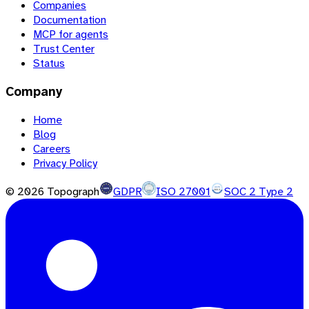
Companies
Documentation
MCP for agents
Trust Center
Status
Company
Home
Blog
Careers
Privacy Policy
©
2026
Topograph
GDPR
ISO 27001
SOC 2 Type 2