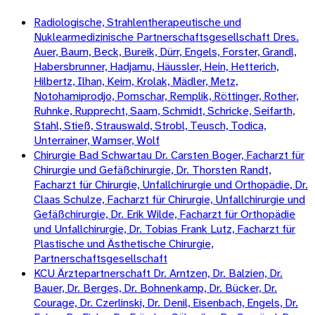
Radiologische, Strahlentherapeutische und
Nuklearmedizinische Partnerschaftsgesellschaft Dres.
Auer, Baum, Beck, Bureik, Dürr, Engels, Forster, Grandl,
Habersbrunner, Hadjamu, Häussler, Hein, Hetterich,
Hilbertz, Ilhan, Keim, Krolak, Mädler, Metz,
Notohamiprodjo, Pomschar, Remplik, Röttinger, Rother,
Ruhnke, Rupprecht, Saam, Schmidt, Schricke, Seifarth,
Stahl, Stieß, Strauswald, Strobl, Teusch, Todica,
Unterrainer, Wamser, Wolf
Chirurgie Bad Schwartau Dr. Carsten Boger, Facharzt für
Chirurgie und Gefäßchirurgie, Dr. Thorsten Randt,
Facharzt für Chirurgie, Unfallchirurgie und Orthopädie, Dr.
Claas Schulze, Facharzt für Chirurgie, Unfallchirurgie und
Gefäßchirurgie, Dr. Erik Wilde, Facharzt für Orthopädie
und Unfallchirurgie, Dr. Tobias Frank Lutz, Facharzt für
Plastische und Ästhetische Chirurgie,
Partnerschaftsgesellschaft
KCU Ärztepartnerschaft Dr. Arntzen, Dr. Balzien, Dr.
Bauer, Dr. Berges, Dr. Bohnenkamp, Dr. Bücker, Dr.
Courage, Dr. Czerlinski, Dr. Denil, Eisenbach, Engels, Dr.