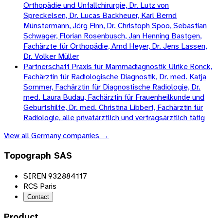
Orthopädie und Unfallchirurgie, Dr. Lutz von
Spreckelsen, Dr. Lucas Backheuer, Karl Bernd
Münstermann, Jörg Finn, Dr. Christoph Spoo, Sebastian
Schwager, Florian Rosenbusch, Jan Henning Bastgen,
Fachärzte für Orthopädie, Arnd Heyer, Dr. Jens Lassen,
Dr. Volker Müller
Partnerschaft Praxis für Mammadiagnostik Ulrike Rönck,
Fachärztin für Radiologische Diagnostik, Dr. med. Katja
Sommer, Fachärztin für Diagnostische Radiologie, Dr.
med. Laura Budau, Fachärztin für Frauenheilkunde und
Geburtshilfe, Dr. med. Christina Libbert, Fachärztin für
Radiologie, alle privatärztlich und vertragsärztlich tätig
View all
Germany
companies →
Topograph SAS
SIREN 932884117
RCS Paris
Contact
Product