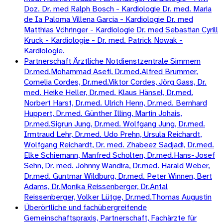
Doz. Dr. med Ralph Bosch - Kardiologie Dr. med. Maria
de Ia Paloma Villena Garcia - Kardiologie Dr. med
Matthias Vöhringer - Kardiologie Dr. med Sebastian Cyrill
Kruck - Kardiologie - Dr. med. Patrick Nowak -
Kardiologie.
Partnerschaft Ärztliche Notdienstzentrale Simmern
Dr.med.Mohammad Asefi, Dr.med.Alfred Brummer,
Cornelia Cordes, Dr.med.Viktor Cordes, Jörg Gass, Dr.
med. Heike Heller, Dr.med. Klaus Hänsel, Dr.med.
Norbert Harst, Dr.med. Ulrich Henn, Dr.med. Bernhard
Huppert, Dr.med. Günther Illing, Martin Johais,
Dr.med.Sigrun Jung, Dr.med. Wolfgang Jung, Dr.med.
Irmtraud Lehr, Dr.med. Udo Prehn, Ursula Reichardt,
Wolfgang Reichardt, Dr. med. Zhabeez Sadjadi, Dr.med.
Elke Schiemann, Manfred Scholten, Dr.med.Hans-Josef
Sehn, Dr. med. Johnny Wandira, Dr.med. Harald Weber,
Dr.med. Guntmar Wildburg, Dr.med. Peter Winnen, Bert
Adams, Dr.Monika Reissenberger, Dr.Antal
Reissenberger, Volker Lütge, Dr.med.Thomas Augustin
Überörtliche und fachübergreifende
Gemeinschaftspraxis, Partnerschaft, Fachärzte für