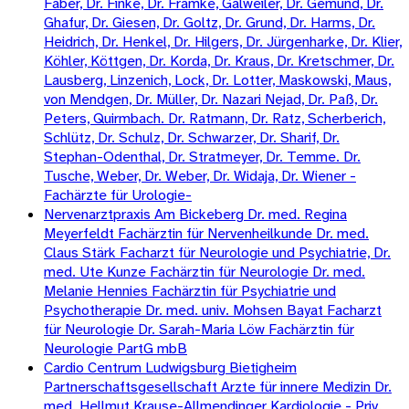
Faber, Dr. Finke, Dr. Främke, Gälweiler, Dr. Gemünd, Dr.
Ghafur, Dr. Giesen, Dr. Goltz, Dr. Grund, Dr. Harms, Dr.
Heidrich, Dr. Henkel, Dr. Hilgers, Dr. Jürgenharke, Dr. Klier,
Köhler, Köttgen, Dr. Korda, Dr. Kraus, Dr. Kretschmer, Dr.
Lausberg, Linzenich, Lock, Dr. Lotter, Maskowski, Maus,
von Mendgen, Dr. Müller, Dr. Nazari Nejad, Dr. Paß, Dr.
Peters, Quirmbach. Dr. Ratmann, Dr. Ratz, Scherberich,
Schlütz, Dr. Schulz, Dr. Schwarzer, Dr. Sharif, Dr.
Stephan-Odenthal, Dr. Stratmeyer, Dr. Temme. Dr.
Tusche, Weber, Dr. Weber, Dr. Widaja, Dr. Wiener -
Fachärzte für Urologie-
Nervenarztpraxis Am Bickeberg Dr. med. Regina
Meyerfeldt Fachärztin für Nervenheilkunde Dr. med.
Claus Stärk Facharzt für Neurologie und Psychiatrie, Dr.
med. Ute Kunze Fachärztin für Neurologie Dr. med.
Melanie Hennies Fachärztin für Psychiatrie und
Psychotherapie Dr. med. univ. Mohsen Bayat Facharzt
für Neurologie Dr. Sarah-Maria Löw Fachärztin für
Neurologie PartG mbB
Cardio Centrum Ludwigsburg Bietigheim
Partnerschaftsgesellschaft Arzte für innere Medizin Dr.
med. Hellmut Krause-Allmendinger Kardiologie - Priv.