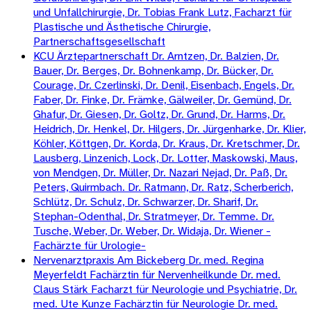
und Unfallchirurgie, Dr. Tobias Frank Lutz, Facharzt für
Plastische und Ästhetische Chirurgie,
Partnerschaftsgesellschaft
KCU Ärztepartnerschaft Dr. Arntzen, Dr. Balzien, Dr.
Bauer, Dr. Berges, Dr. Bohnenkamp, Dr. Bücker, Dr.
Courage, Dr. Czerlinski, Dr. Denil, Eisenbach, Engels, Dr.
Faber, Dr. Finke, Dr. Främke, Gälweiler, Dr. Gemünd, Dr.
Ghafur, Dr. Giesen, Dr. Goltz, Dr. Grund, Dr. Harms, Dr.
Heidrich, Dr. Henkel, Dr. Hilgers, Dr. Jürgenharke, Dr. Klier,
Köhler, Köttgen, Dr. Korda, Dr. Kraus, Dr. Kretschmer, Dr.
Lausberg, Linzenich, Lock, Dr. Lotter, Maskowski, Maus,
von Mendgen, Dr. Müller, Dr. Nazari Nejad, Dr. Paß, Dr.
Peters, Quirmbach. Dr. Ratmann, Dr. Ratz, Scherberich,
Schlütz, Dr. Schulz, Dr. Schwarzer, Dr. Sharif, Dr.
Stephan-Odenthal, Dr. Stratmeyer, Dr. Temme. Dr.
Tusche, Weber, Dr. Weber, Dr. Widaja, Dr. Wiener -
Fachärzte für Urologie-
Nervenarztpraxis Am Bickeberg Dr. med. Regina
Meyerfeldt Fachärztin für Nervenheilkunde Dr. med.
Claus Stärk Facharzt für Neurologie und Psychiatrie, Dr.
med. Ute Kunze Fachärztin für Neurologie Dr. med.