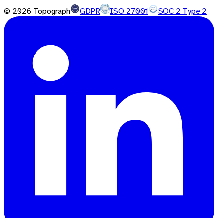
©
2026
Topograph
GDPR
ISO 27001
SOC 2 Type 2