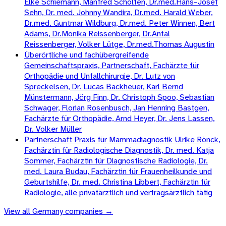
Elke Schiemann, Manfred Scholten, Dr.med.Hans-Josef
Sehn, Dr. med. Johnny Wandira, Dr.med. Harald Weber,
Dr.med. Guntmar Wildburg, Dr.med. Peter Winnen, Bert
Adams, Dr.Monika Reissenberger, Dr.Antal
Reissenberger, Volker Lütge, Dr.med.Thomas Augustin
Überörtliche und fachübergreifende
Gemeinschaftspraxis, Partnerschaft, Fachärzte für
Orthopädie und Unfallchirurgie, Dr. Lutz von
Spreckelsen, Dr. Lucas Backheuer, Karl Bernd
Münstermann, Jörg Finn, Dr. Christoph Spoo, Sebastian
Schwager, Florian Rosenbusch, Jan Henning Bastgen,
Fachärzte für Orthopädie, Arnd Heyer, Dr. Jens Lassen,
Dr. Volker Müller
Partnerschaft Praxis für Mammadiagnostik Ulrike Rönck,
Fachärztin für Radiologische Diagnostik, Dr. med. Katja
Sommer, Fachärztin für Diagnostische Radiologie, Dr.
med. Laura Budau, Fachärztin für Frauenheilkunde und
Geburtshilfe, Dr. med. Christina Libbert, Fachärztin für
Radiologie, alle privatärztlich und vertragsärztlich tätig
View all
Germany
companies →