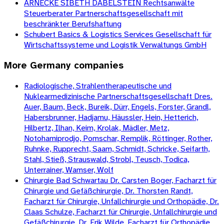
ARNECKE SIBETH DABELSTEIN Rechtsanwälte
Steuerberater Partnerschaftsgesellschaft mit
beschränkter Berufshaftung
Schubert Basics & Logistics Services Gesellschaft für
Wirtschaftssysteme und Logistik Verwaltungs GmbH
More
Germany
companies
Radiologische, Strahlentherapeutische und
Nuklearmedizinische Partnerschaftsgesellschaft Dres.
Auer, Baum, Beck, Bureik, Dürr, Engels, Forster, Grandl,
Habersbrunner, Hadjamu, Häussler, Hein, Hetterich,
Hilbertz, Ilhan, Keim, Krolak, Mädler, Metz,
Notohamiprodjo, Pomschar, Remplik, Röttinger, Rother,
Ruhnke, Rupprecht, Saam, Schmidt, Schricke, Seifarth,
Stahl, Stieß, Strauswald, Strobl, Teusch, Todica,
Unterrainer, Wamser, Wolf
Chirurgie Bad Schwartau Dr. Carsten Boger, Facharzt für
Chirurgie und Gefäßchirurgie, Dr. Thorsten Randt,
Facharzt für Chirurgie, Unfallchirurgie und Orthopädie, Dr.
Claas Schulze, Facharzt für Chirurgie, Unfallchirurgie und
Gefäßchirurgie, Dr. Erik Wilde, Facharzt für Orthopädie