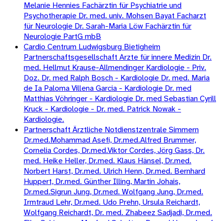
Melanie Hennies Fachärztin für Psychiatrie und
Psychotherapie Dr. med. univ. Mohsen Bayat Facharzt
für Neurologie Dr. Sarah-Maria Löw Fachärztin für
Neurologie PartG mbB
Cardio Centrum Ludwigsburg Bietigheim
Partnerschaftsgesellschaft Arzte für innere Medizin Dr.
med. Hellmut Krause-Allmendinger Kardiologie - Priv.
Doz. Dr. med Ralph Bosch - Kardiologie Dr. med. Maria
de Ia Paloma Villena Garcia - Kardiologie Dr. med
Matthias Vöhringer - Kardiologie Dr. med Sebastian Cyrill
Kruck - Kardiologie - Dr. med. Patrick Nowak -
Kardiologie.
Partnerschaft Ärztliche Notdienstzentrale Simmern
Dr.med.Mohammad Asefi, Dr.med.Alfred Brummer,
Cornelia Cordes, Dr.med.Viktor Cordes, Jörg Gass, Dr.
med. Heike Heller, Dr.med. Klaus Hänsel, Dr.med.
Norbert Harst, Dr.med. Ulrich Henn, Dr.med. Bernhard
Huppert, Dr.med. Günther Illing, Martin Johais,
Dr.med.Sigrun Jung, Dr.med. Wolfgang Jung, Dr.med.
Irmtraud Lehr, Dr.med. Udo Prehn, Ursula Reichardt,
Wolfgang Reichardt, Dr. med. Zhabeez Sadjadi, Dr.med.