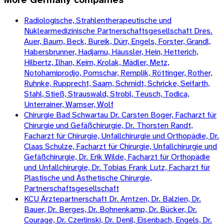
Radiologische, Strahlentherapeutische und
Nuklearmedizinische Partnerschaftsgesellschaft Dres.
Auer, Baum, Beck, Bureik, Dürr, Engels, Forster, Grandl,
Habersbrunner, Hadjamu, Häussler, Hein, Hetterich,
Hilbertz, Ilhan, Keim, Krolak, Mädler, Metz,
Notohamiprodjo, Pomschar, Remplik, Röttinger, Rother,
Ruhnke, Rupprecht, Saam, Schmidt, Schricke, Seifarth,
Stahl, Stieß, Strauswald, Strobl, Teusch, Todica,
Unterrainer, Wamser, Wolf
Chirurgie Bad Schwartau Dr. Carsten Boger, Facharzt für
Chirurgie und Gefäßchirurgie, Dr. Thorsten Randt,
Facharzt für Chirurgie, Unfallchirurgie und Orthopädie, Dr.
Claas Schulze, Facharzt für Chirurgie, Unfallchirurgie und
Gefäßchirurgie, Dr. Erik Wilde, Facharzt für Orthopädie
und Unfallchirurgie, Dr. Tobias Frank Lutz, Facharzt für
Plastische und Ästhetische Chirurgie,
Partnerschaftsgesellschaft
KCU Ärztepartnerschaft Dr. Arntzen, Dr. Balzien, Dr.
Bauer, Dr. Berges, Dr. Bohnenkamp, Dr. Bücker, Dr.
Courage, Dr. Czerlinski, Dr. Denil, Eisenbach, Engels, Dr.