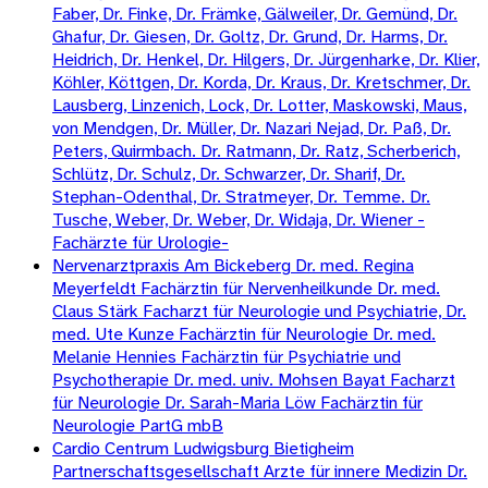
Faber, Dr. Finke, Dr. Främke, Gälweiler, Dr. Gemünd, Dr.
Ghafur, Dr. Giesen, Dr. Goltz, Dr. Grund, Dr. Harms, Dr.
Heidrich, Dr. Henkel, Dr. Hilgers, Dr. Jürgenharke, Dr. Klier,
Köhler, Köttgen, Dr. Korda, Dr. Kraus, Dr. Kretschmer, Dr.
Lausberg, Linzenich, Lock, Dr. Lotter, Maskowski, Maus,
von Mendgen, Dr. Müller, Dr. Nazari Nejad, Dr. Paß, Dr.
Peters, Quirmbach. Dr. Ratmann, Dr. Ratz, Scherberich,
Schlütz, Dr. Schulz, Dr. Schwarzer, Dr. Sharif, Dr.
Stephan-Odenthal, Dr. Stratmeyer, Dr. Temme. Dr.
Tusche, Weber, Dr. Weber, Dr. Widaja, Dr. Wiener -
Fachärzte für Urologie-
Nervenarztpraxis Am Bickeberg Dr. med. Regina
Meyerfeldt Fachärztin für Nervenheilkunde Dr. med.
Claus Stärk Facharzt für Neurologie und Psychiatrie, Dr.
med. Ute Kunze Fachärztin für Neurologie Dr. med.
Melanie Hennies Fachärztin für Psychiatrie und
Psychotherapie Dr. med. univ. Mohsen Bayat Facharzt
für Neurologie Dr. Sarah-Maria Löw Fachärztin für
Neurologie PartG mbB
Cardio Centrum Ludwigsburg Bietigheim
Partnerschaftsgesellschaft Arzte für innere Medizin Dr.