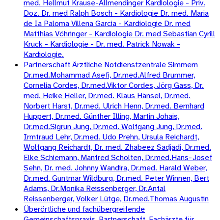
med. Hellmut Krause-Allmendinger Kardiologie - Priv.
Doz. Dr. med Ralph Bosch - Kardiologie Dr. med. Maria
de Ia Paloma Villena Garcia - Kardiologie Dr. med
Matthias Vöhringer - Kardiologie Dr. med Sebastian Cyrill
Kruck - Kardiologie - Dr. med. Patrick Nowak -
Kardiologie.
Partnerschaft Ärztliche Notdienstzentrale Simmern
Dr.med.Mohammad Asefi, Dr.med.Alfred Brummer,
Cornelia Cordes, Dr.med.Viktor Cordes, Jörg Gass, Dr.
med. Heike Heller, Dr.med. Klaus Hänsel, Dr.med.
Norbert Harst, Dr.med. Ulrich Henn, Dr.med. Bernhard
Huppert, Dr.med. Günther Illing, Martin Johais,
Dr.med.Sigrun Jung, Dr.med. Wolfgang Jung, Dr.med.
Irmtraud Lehr, Dr.med. Udo Prehn, Ursula Reichardt,
Wolfgang Reichardt, Dr. med. Zhabeez Sadjadi, Dr.med.
Elke Schiemann, Manfred Scholten, Dr.med.Hans-Josef
Sehn, Dr. med. Johnny Wandira, Dr.med. Harald Weber,
Dr.med. Guntmar Wildburg, Dr.med. Peter Winnen, Bert
Adams, Dr.Monika Reissenberger, Dr.Antal
Reissenberger, Volker Lütge, Dr.med.Thomas Augustin
Überörtliche und fachübergreifende
Gemeinschaftspraxis, Partnerschaft, Fachärzte für