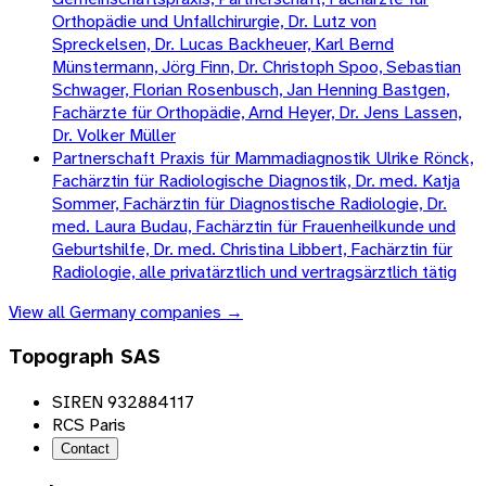
Orthopädie und Unfallchirurgie, Dr. Lutz von
Spreckelsen, Dr. Lucas Backheuer, Karl Bernd
Münstermann, Jörg Finn, Dr. Christoph Spoo, Sebastian
Schwager, Florian Rosenbusch, Jan Henning Bastgen,
Fachärzte für Orthopädie, Arnd Heyer, Dr. Jens Lassen,
Dr. Volker Müller
Partnerschaft Praxis für Mammadiagnostik Ulrike Rönck,
Fachärztin für Radiologische Diagnostik, Dr. med. Katja
Sommer, Fachärztin für Diagnostische Radiologie, Dr.
med. Laura Budau, Fachärztin für Frauenheilkunde und
Geburtshilfe, Dr. med. Christina Libbert, Fachärztin für
Radiologie, alle privatärztlich und vertragsärztlich tätig
View all
Germany
companies →
Topograph SAS
SIREN 932884117
RCS Paris
Contact