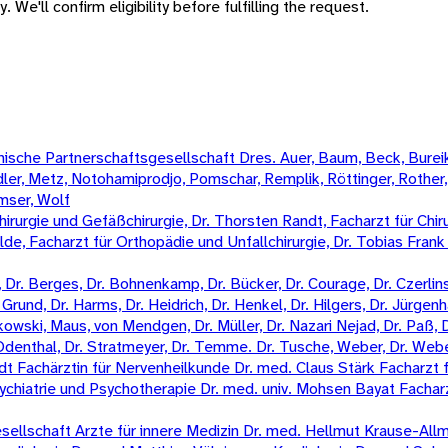
 We'll confirm eligibility before fulfilling the request.
sche Partnerschaftsgesellschaft Dres. Auer, Baum, Beck, Bureik,
Mädler, Metz, Notohamiprodjo, Pomschar, Remplik, Röttinger, Rother
amser, Wolf
irurgie und Gefäßchirurgie, Dr. Thorsten Randt, Facharzt für Chiru
Wilde, Facharzt für Orthopädie und Unfallchirurgie, Dr. Tobias Fran
Dr. Berges, Dr. Bohnenkamp, Dr. Bücker, Dr. Courage, Dr. Czerlinski
Grund, Dr. Harms, Dr. Heidrich, Dr. Henkel, Dr. Hilgers, Dr. Jürgenha
kowski, Maus, von Mendgen, Dr. Müller, Dr. Nazari Nejad, Dr. Paß, 
n-Odenthal, Dr. Stratmeyer, Dr. Temme. Dr. Tusche, Weber, Dr. Weber
 Fachärztin für Nervenheilkunde Dr. med. Claus Stärk Facharzt f
ychiatrie und Psychotherapie Dr. med. univ. Mohsen Bayat Fachar
llschaft Arzte für innere Medizin Dr. med. Hellmut Krause-Allme