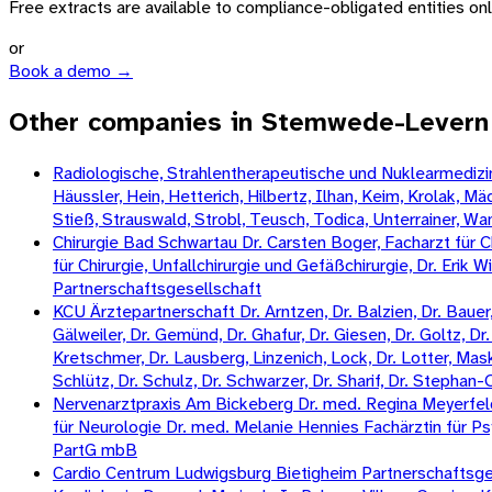
Free extracts are available to compliance-obligated entities only.
or
Book a demo →
Other companies in Stemwede-Levern
Radiologische, Strahlentherapeutische und Nuklearmedizini
Häussler, Hein, Hetterich, Hilbertz, Ilhan, Keim, Krolak, 
Stieß, Strauswald, Strobl, Teusch, Todica, Unterrainer, W
Chirurgie Bad Schwartau Dr. Carsten Boger, Facharzt für Ch
für Chirurgie, Unfallchirurgie und Gefäßchirurgie, Dr. Erik 
Partnerschaftsgesellschaft
KCU Ärztepartnerschaft Dr. Arntzen, Dr. Balzien, Dr. Bauer, 
Gälweiler, Dr. Gemünd, Dr. Ghafur, Dr. Giesen, Dr. Goltz, Dr. 
Kretschmer, Dr. Lausberg, Linzenich, Lock, Dr. Lotter, Mas
Schlütz, Dr. Schulz, Dr. Schwarzer, Dr. Sharif, Dr. Stepha
Nervenarztpraxis Am Bickeberg Dr. med. Regina Meyerfeldt
für Neurologie Dr. med. Melanie Hennies Fachärztin für Ps
PartG mbB
Cardio Centrum Ludwigsburg Bietigheim Partnerschaftsgese