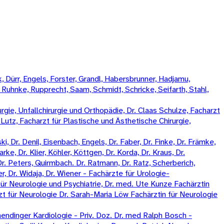
 Dürr, Engels, Forster, Grandl, Habersbrunner, Hadjamu,
, Ruhnke, Rupprecht, Saam, Schmidt, Schricke, Seifarth, Stahl,
rgie, Unfallchirurgie und Orthopädie, Dr. Claas Schulze, Facharzt
k Lutz, Facharzt für Plastische und Ästhetische Chirurgie,
, Dr. Denil, Eisenbach, Engels, Dr. Faber, Dr. Finke, Dr. Främke,
rke, Dr. Klier, Köhler, Köttgen, Dr. Korda, Dr. Kraus, Dr.
Dr. Peters, Quirmbach. Dr. Ratmann, Dr. Ratz, Scherberich,
, Dr. Widaja, Dr. Wiener - Fachärzte für Urologie-
ür Neurologie und Psychiatrie, Dr. med. Ute Kunze Fachärztin
zt für Neurologie Dr. Sarah-Maria Löw Fachärztin für Neurologie
ndinger Kardiologie - Priv. Doz. Dr. med Ralph Bosch -