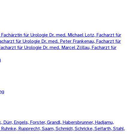
chärztin für Urologie Dr. med. Michael Lotz, Facharzt für
Facharzt für Urologie Dr. med. Peter Frankenau, Facharzt für
acharzt für Urologie Dr. med. Marcel Zöllau, Facharzt für
)
ng
 Dürr, Engels, Forster, Grandl, Habersbrunner, Hadjamu,
, Ruhnke, Rupprecht, Saam, Schmidt, Schricke, Seifarth, Stahl,