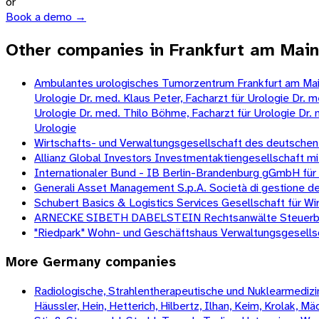
or
Book a demo →
Other companies in Frankfurt am Main
Ambulantes urologisches Tumorzentrum Frankfurt am Main/
Urologie Dr. med. Klaus Peter, Facharzt für Urologie Dr. m
Urologie Dr. med. Thilo Böhme, Facharzt für Urologie Dr. 
Urologie
Wirtschafts- und Verwaltungsgesellschaft des deutschen
Allianz Global Investors Investmentaktiengesellschaft m
Internationaler Bund - IB Berlin-Brandenburg gGmbH für
Generali Asset Management S.p.A. Società di gestione de
Schubert Basics & Logistics Services Gesellschaft für 
ARNECKE SIBETH DABELSTEIN Rechtsanwälte Steuerberat
"Riedpark" Wohn- und Geschäftshaus Verwaltungsgesells
More
Germany
companies
Radiologische, Strahlentherapeutische und Nuklearmedizini
Häussler, Hein, Hetterich, Hilbertz, Ilhan, Keim, Krolak, 