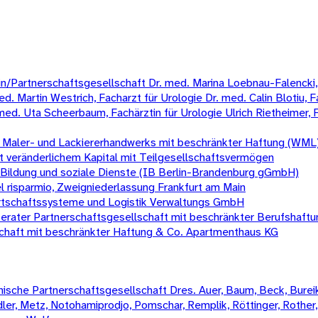
Partnerschaftsgesellschaft Dr. med. Marina Loebnau-Falencki, Fa
ed. Martin Westrich, Facharzt für Urologie Dr. med. Calin Blotiu, 
med. Uta Scheerbaum, Fachärztin für Urologie Ulrich Rietheimer, F
 Maler- und Lackiererhandwerks mit beschränkter Haftung (WML
it veränderlichem Kapital mit Teilgesellschaftsvermögen
 Bildung und soziale Dienste (IB Berlin-Brandenburg gGmbH)
l risparmio, Zweigniederlassung Frankfurt am Main
Wirtschaftssysteme und Logistik Verwaltungs GmbH
er Partnerschaftsgesellschaft mit beschränkter Berufshaftu
chaft mit beschränkter Haftung & Co. Apartmenthaus KG
sche Partnerschaftsgesellschaft Dres. Auer, Baum, Beck, Bureik,
Mädler, Metz, Notohamiprodjo, Pomschar, Remplik, Röttinger, Rother