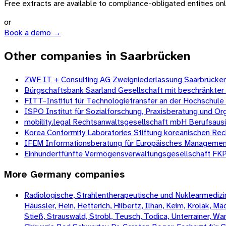
Free extracts are available to compliance-obligated entities only.
or
Book a demo →
Other companies in Saarbrücken
ZWF IT + Consulting AG Zweigniederlassung Saarbrücken 
Bürgschaftsbank Saarland Gesellschaft mit beschränkter
FITT-Institut für Technologietransfer an der Hochschul
ISPO Institut für Sozialforschung, Praxisberatung und O
mobility.legal Rechtsanwaltsgesellschaft mbH Berufsau
Korea Conformity Laboratories Stiftung koreanischen Re
IFEM Informationsberatung für Europäisches Management
Einhundertfünfte Vermögensverwaltungsgesellschaft FKP
More
Germany
companies
Radiologische, Strahlentherapeutische und Nuklearmedizini
Häussler, Hein, Hetterich, Hilbertz, Ilhan, Keim, Krolak, 
Stieß, Strauswald, Strobl, Teusch, Todica, Unterrainer, W