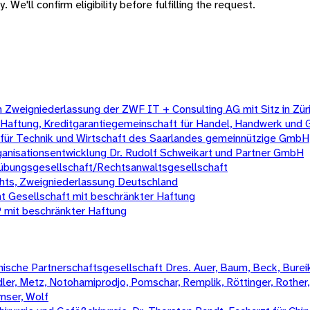
 We'll confirm eligibility before fulfilling the request.
Zweigniederlassung der ZWF IT + Consulting AG mit Sitz in Zür
 Haftung, Kreditgarantiegemeinschaft für Handel, Handwerk und
e für Technik und Wirtschaft des Saarlandes gemeinnützige GmbH
rganisationsentwicklung Dr. Rudolf Schweikart und Partner GmbH
sübungsgesellschaft/Rechtsanwaltsgesellschaft
chts, Zweigniederlassung Deutschland
 Gesellschaft mit beschränkter Haftung
 mit beschränkter Haftung
sche Partnerschaftsgesellschaft Dres. Auer, Baum, Beck, Bureik,
Mädler, Metz, Notohamiprodjo, Pomschar, Remplik, Röttinger, Rother
amser, Wolf