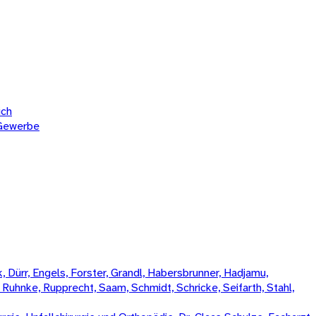
ich
 Gewerbe
 Dürr, Engels, Forster, Grandl, Habersbrunner, Hadjamu,
, Ruhnke, Rupprecht, Saam, Schmidt, Schricke, Seifarth, Stahl,