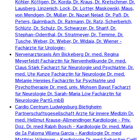
Köhler, Köttgen, Dr. Korda, Dr. Kraus, Dr. Kretschmer, Dr.
Lausberg, Linzenich, Lock, Dr. Lotter, Maskowski, Maus,
von Mendgen, Dr. Müller, Dr. Nazari Nejad, Dr. Paß, Dr.
Peters, Quirmbach. Dr. Ratmann, Dr. Ratz, Scherberich,
Schlütz, Dr. Schulz, Dr. Schwarzer, Dr. Sharif, Dr.
Stephan-Odenthal, Dr. Stratmeyer, Dr. Temme. Dr.
Tusche, Weber, Dr. Weber, Dr. Widaja, Dr. Wiener -
Fachärzte für Urologie-
Nervenarztpraxis Am Bickeberg Dr. med. Regina
Meyerfeldt Fachärztin für Nervenheilkunde Dr. med.
Claus Stärk Facharzt für Neurologie und Psychiatrie, Dr.
med. Ute Kunze Fachärztin für Neurologie Dr. med.
Melanie Hennies Fachärztin für Psychiatrie und
Psychotherapie Dr. med. univ. Mohsen Bayat Facharzt
für Neurologie Dr. Sarah-Maria Löw Fachärztin für
Neurologie PartG mbB
Cardio Centrum Ludwigsburg Bietigheim
Partnerschaftsgesellschaft Arzte für innere Medizin Dr.
med. Hellmut Krause-Allmendinger Kardiologie - Priv.
Doz. Dr. med Ralph Bosch - Kardiologie Dr. med. Maria
de Ia Paloma Villena Garcia - Kardiologie Dr. med
Matthias Vöhringer - Kardiologie Dr. med Sebastian Cyrill