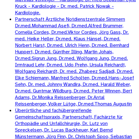
Kruck - Kardiologie - Dr. med. Patrick Nowak -
Kardiologie.
Partnerschaft Ärztliche Notdienstzentrale Simmern
Dr.med.Mohammad Asefi, Dr.med.Alfred Brummer,
Cornelia Cordes, Dr.med.Viktor Cordes, Jörg Gass, Dr.
med. Heike Heller, Dr.med. Klaus Hänsel, Dr.med.
Norbert Harst, Dr.med. Ulrich Henn, Dr.med. Bernhard
Huppert, Dr.med. Günther Illing, Martin Johais,
Dr.med.Sigrun Jung, Dr.med. Wolfgang Jung, Dr.med.
Irmtraud Lehr, Dr.med. Udo Prehn, Ursula Reichardt,
Wolfgang Reichardt, Dr. med. Zhabeez Sadjadi, Dr.med.
Elke Schiemann, Manfred Scholten, Dr.med.Hans-Josef
Sehn, Dr. med. Johnny Wandira, Dr.med. Harald Weber,
Dr.med. Guntmar Wildburg, Dr.med. Peter Winnen, Bert
Adams, Dr.Monika Reissenberger, Dr.Antal
Reissenberger, Volker Lütge, Dr.med.Thomas Augustin
Überörtliche und fachübergreifende
Gemeinschaftspraxis, Partnerschaft, Fachärzte für
Orthopädie und Unfallchirurgie, Dr. Lutz von
Spreckelsen, Dr. Lucas Backheuer, Karl Bernd
Münstermann, Jörg Finn, Dr. Christoph Spoo, Sebastian