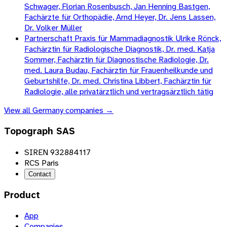
Schwager, Florian Rosenbusch, Jan Henning Bastgen,
Fachärzte für Orthopädie, Arnd Heyer, Dr. Jens Lassen,
Dr. Volker Müller
Partnerschaft Praxis für Mammadiagnostik Ulrike Rönck,
Fachärztin für Radiologische Diagnostik, Dr. med. Katja
Sommer, Fachärztin für Diagnostische Radiologie, Dr.
med. Laura Budau, Fachärztin für Frauenheilkunde und
Geburtshilfe, Dr. med. Christina Libbert, Fachärztin für
Radiologie, alle privatärztlich und vertragsärztlich tätig
View all
Germany
companies →
Topograph SAS
SIREN 932884117
RCS Paris
Contact
Product
App
Companies