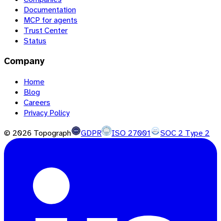
Documentation
MCP for agents
Trust Center
Status
Company
Home
Blog
Careers
Privacy Policy
©
2026
Topograph
GDPR
ISO 27001
SOC 2 Type 2