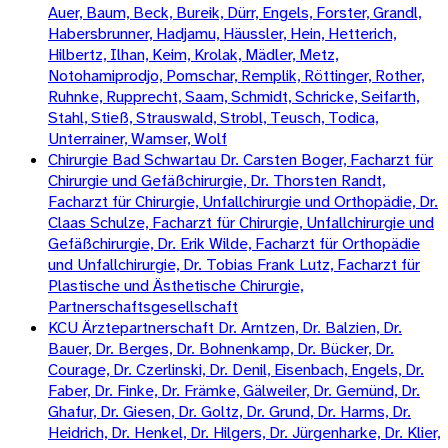
Auer, Baum, Beck, Bureik, Dürr, Engels, Forster, Grandl,
Habersbrunner, Hadjamu, Häussler, Hein, Hetterich,
Hilbertz, Ilhan, Keim, Krolak, Mädler, Metz,
Notohamiprodjo, Pomschar, Remplik, Röttinger, Rother,
Ruhnke, Rupprecht, Saam, Schmidt, Schricke, Seifarth,
Stahl, Stieß, Strauswald, Strobl, Teusch, Todica,
Unterrainer, Wamser, Wolf
Chirurgie Bad Schwartau Dr. Carsten Boger, Facharzt für
Chirurgie und Gefäßchirurgie, Dr. Thorsten Randt,
Facharzt für Chirurgie, Unfallchirurgie und Orthopädie, Dr.
Claas Schulze, Facharzt für Chirurgie, Unfallchirurgie und
Gefäßchirurgie, Dr. Erik Wilde, Facharzt für Orthopädie
und Unfallchirurgie, Dr. Tobias Frank Lutz, Facharzt für
Plastische und Ästhetische Chirurgie,
Partnerschaftsgesellschaft
KCU Ärztepartnerschaft Dr. Arntzen, Dr. Balzien, Dr.
Bauer, Dr. Berges, Dr. Bohnenkamp, Dr. Bücker, Dr.
Courage, Dr. Czerlinski, Dr. Denil, Eisenbach, Engels, Dr.
Faber, Dr. Finke, Dr. Främke, Gälweiler, Dr. Gemünd, Dr.
Ghafur, Dr. Giesen, Dr. Goltz, Dr. Grund, Dr. Harms, Dr.
Heidrich, Dr. Henkel, Dr. Hilgers, Dr. Jürgenharke, Dr. Klier,