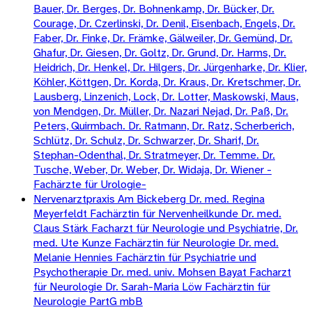
Bauer, Dr. Berges, Dr. Bohnenkamp, Dr. Bücker, Dr.
Courage, Dr. Czerlinski, Dr. Denil, Eisenbach, Engels, Dr.
Faber, Dr. Finke, Dr. Främke, Gälweiler, Dr. Gemünd, Dr.
Ghafur, Dr. Giesen, Dr. Goltz, Dr. Grund, Dr. Harms, Dr.
Heidrich, Dr. Henkel, Dr. Hilgers, Dr. Jürgenharke, Dr. Klier,
Köhler, Köttgen, Dr. Korda, Dr. Kraus, Dr. Kretschmer, Dr.
Lausberg, Linzenich, Lock, Dr. Lotter, Maskowski, Maus,
von Mendgen, Dr. Müller, Dr. Nazari Nejad, Dr. Paß, Dr.
Peters, Quirmbach. Dr. Ratmann, Dr. Ratz, Scherberich,
Schlütz, Dr. Schulz, Dr. Schwarzer, Dr. Sharif, Dr.
Stephan-Odenthal, Dr. Stratmeyer, Dr. Temme. Dr.
Tusche, Weber, Dr. Weber, Dr. Widaja, Dr. Wiener -
Fachärzte für Urologie-
Nervenarztpraxis Am Bickeberg Dr. med. Regina
Meyerfeldt Fachärztin für Nervenheilkunde Dr. med.
Claus Stärk Facharzt für Neurologie und Psychiatrie, Dr.
med. Ute Kunze Fachärztin für Neurologie Dr. med.
Melanie Hennies Fachärztin für Psychiatrie und
Psychotherapie Dr. med. univ. Mohsen Bayat Facharzt
für Neurologie Dr. Sarah-Maria Löw Fachärztin für
Neurologie PartG mbB