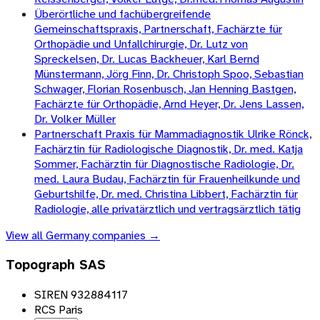
Überörtliche und fachübergreifende
Gemeinschaftspraxis, Partnerschaft, Fachärzte für
Orthopädie und Unfallchirurgie, Dr. Lutz von
Spreckelsen, Dr. Lucas Backheuer, Karl Bernd
Münstermann, Jörg Finn, Dr. Christoph Spoo, Sebastian
Schwager, Florian Rosenbusch, Jan Henning Bastgen,
Fachärzte für Orthopädie, Arnd Heyer, Dr. Jens Lassen,
Dr. Volker Müller
Partnerschaft Praxis für Mammadiagnostik Ulrike Rönck,
Fachärztin für Radiologische Diagnostik, Dr. med. Katja
Sommer, Fachärztin für Diagnostische Radiologie, Dr.
med. Laura Budau, Fachärztin für Frauenheilkunde und
Geburtshilfe, Dr. med. Christina Libbert, Fachärztin für
Radiologie, alle privatärztlich und vertragsärztlich tätig
View all
Germany
companies →
Topograph SAS
SIREN 932884117
RCS Paris