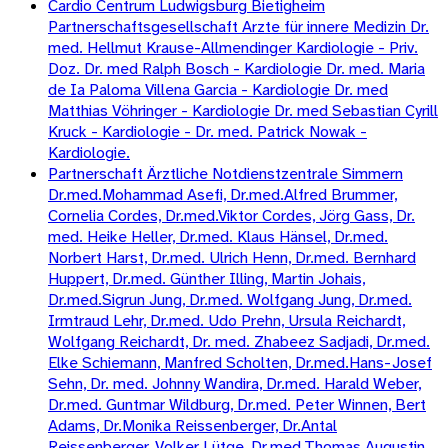
Cardio Centrum Ludwigsburg Bietigheim
Partnerschaftsgesellschaft Arzte für innere Medizin Dr.
med. Hellmut Krause-Allmendinger Kardiologie - Priv.
Doz. Dr. med Ralph Bosch - Kardiologie Dr. med. Maria
de Ia Paloma Villena Garcia - Kardiologie Dr. med
Matthias Vöhringer - Kardiologie Dr. med Sebastian Cyrill
Kruck - Kardiologie - Dr. med. Patrick Nowak -
Kardiologie.
Partnerschaft Ärztliche Notdienstzentrale Simmern
Dr.med.Mohammad Asefi, Dr.med.Alfred Brummer,
Cornelia Cordes, Dr.med.Viktor Cordes, Jörg Gass, Dr.
med. Heike Heller, Dr.med. Klaus Hänsel, Dr.med.
Norbert Harst, Dr.med. Ulrich Henn, Dr.med. Bernhard
Huppert, Dr.med. Günther Illing, Martin Johais,
Dr.med.Sigrun Jung, Dr.med. Wolfgang Jung, Dr.med.
Irmtraud Lehr, Dr.med. Udo Prehn, Ursula Reichardt,
Wolfgang Reichardt, Dr. med. Zhabeez Sadjadi, Dr.med.
Elke Schiemann, Manfred Scholten, Dr.med.Hans-Josef
Sehn, Dr. med. Johnny Wandira, Dr.med. Harald Weber,
Dr.med. Guntmar Wildburg, Dr.med. Peter Winnen, Bert
Adams, Dr.Monika Reissenberger, Dr.Antal
Reissenberger, Volker Lütge, Dr.med.Thomas Augustin