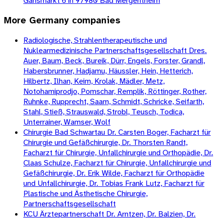
Gänsmarkt 6 in 97980 Bad Mergentheim
More
Germany
companies
Radiologische, Strahlentherapeutische und
Nuklearmedizinische Partnerschaftsgesellschaft Dres.
Auer, Baum, Beck, Bureik, Dürr, Engels, Forster, Grandl,
Habersbrunner, Hadjamu, Häussler, Hein, Hetterich,
Hilbertz, Ilhan, Keim, Krolak, Mädler, Metz,
Notohamiprodjo, Pomschar, Remplik, Röttinger, Rother,
Ruhnke, Rupprecht, Saam, Schmidt, Schricke, Seifarth,
Stahl, Stieß, Strauswald, Strobl, Teusch, Todica,
Unterrainer, Wamser, Wolf
Chirurgie Bad Schwartau Dr. Carsten Boger, Facharzt für
Chirurgie und Gefäßchirurgie, Dr. Thorsten Randt,
Facharzt für Chirurgie, Unfallchirurgie und Orthopädie, Dr.
Claas Schulze, Facharzt für Chirurgie, Unfallchirurgie und
Gefäßchirurgie, Dr. Erik Wilde, Facharzt für Orthopädie
und Unfallchirurgie, Dr. Tobias Frank Lutz, Facharzt für
Plastische und Ästhetische Chirurgie,
Partnerschaftsgesellschaft
KCU Ärztepartnerschaft Dr. Arntzen, Dr. Balzien, Dr.