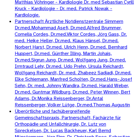
Matthias Vöhringer - Kardiologie Dr. med Sebastian Cyrill
Kruck - Kardiologie - Dr. med. Patrick Nowak -
Kardiologie.
Partnerschaft Ärztliche Notdienstzentrale Simmern
Dr.med.Mohammad Asefi, Dr.med.Alfred Brummer,
Cornelia Cordes, Dr.med.Viktor Cordes, Jörg Gass, Dr.
med. Heike Heller, Dr.med. Klaus Hänsel, Dr.med.
Norbert Harst, Dr.med. Ulrich Henn, Dr.med. Bernhard
Huppert, Dr.med. Günther Illing, Martin Johais,
Dr.med.Sigrun Jung, Dr.med. Wolfgang Jung, Dr.med.
Irmtraud Lehr, Dr.med. Udo Prehn, Ursula Reichardt,
Wolfgang Reichardt, Dr. med. Zhabeez Sadjadi, Dr.med.
Elke Schiemann, Manfred Scholten, Dr.med.Hans-Josef
Sehn, Dr. med. Johnny Wandira, Dr.med. Harald Weber,
Dr.med. Guntmar Wildburg, Dr.med. Peter Winnen, Bert
Adams, Dr.Monika Reissenberger, Dr.Antal
Reissenberger, Volker Lütge, Dr.med.Thomas Augustin
Überörtliche und fachübergreifende
Gemeinschaftspraxis, Partnerschaft, Fachärzte für
Orthopädie und Unfallchirurgie, Dr. Lutz von
Spreckelsen, Dr. Lucas Backheuer, Karl Bernd
Münstermann, Jörg Finn, Dr. Christoph Spoo, Sebastian