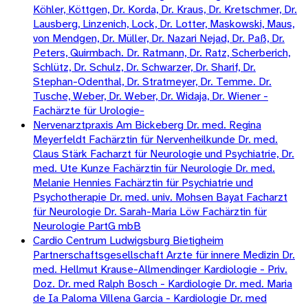
Köhler, Köttgen, Dr. Korda, Dr. Kraus, Dr. Kretschmer, Dr.
Lausberg, Linzenich, Lock, Dr. Lotter, Maskowski, Maus,
von Mendgen, Dr. Müller, Dr. Nazari Nejad, Dr. Paß, Dr.
Peters, Quirmbach. Dr. Ratmann, Dr. Ratz, Scherberich,
Schlütz, Dr. Schulz, Dr. Schwarzer, Dr. Sharif, Dr.
Stephan-Odenthal, Dr. Stratmeyer, Dr. Temme. Dr.
Tusche, Weber, Dr. Weber, Dr. Widaja, Dr. Wiener -
Fachärzte für Urologie-
Nervenarztpraxis Am Bickeberg Dr. med. Regina
Meyerfeldt Fachärztin für Nervenheilkunde Dr. med.
Claus Stärk Facharzt für Neurologie und Psychiatrie, Dr.
med. Ute Kunze Fachärztin für Neurologie Dr. med.
Melanie Hennies Fachärztin für Psychiatrie und
Psychotherapie Dr. med. univ. Mohsen Bayat Facharzt
für Neurologie Dr. Sarah-Maria Löw Fachärztin für
Neurologie PartG mbB
Cardio Centrum Ludwigsburg Bietigheim
Partnerschaftsgesellschaft Arzte für innere Medizin Dr.
med. Hellmut Krause-Allmendinger Kardiologie - Priv.
Doz. Dr. med Ralph Bosch - Kardiologie Dr. med. Maria
de Ia Paloma Villena Garcia - Kardiologie Dr. med