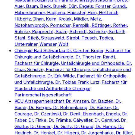
Auer, Baum, Beck, Bureik, Dürr, Engels, Forster, Grandl,
Habersbrunner, Hadjamu, Häussler, Hein, Hetterich,
Hilbertz, Ilhan, Keim, Krolak, Mädler, Metz,
Notohamiprodjo, Pomschar, Remplik, Röttinger, Rother,
Ruhnke, Rupprecht, Saam, Schmidt, Schricke, Seifarth,
Stahl, Stieß, Strauswald, Strobl, Teusch, Todica,
Unterrainer, Wamser, Wolf
Chirurgie Bad Schwartau Dr. Carsten Boger, Facharzt für
Chirurgie und Gefäßchirurgie, Dr. Thorsten Randt,
Facharzt für Chirurgie, Unfallchirurgie und Orthopädie, Dr.
Claas Schulze, Facharzt für Chirurgie, Unfallchirurgie und
Gefäßchirurgie, Dr. Erik Wilde, Facharzt für Orthopädie
und Unfallchirurgie, Dr. Tobias Frank Lutz, Facharzt für
Plastische und Ästhetische Chirurgie,
Partnerschaftsgesellschaft
KCU Ärztepartnerschaft Dr. Arntzen, Dr. Balzien, Dr.
Bauer, Dr. Berges, Dr. Bohnenkamp, Dr. Bücker, Dr.
Courage, Dr. Czerlinski, Dr. Denil, Eisenbach, Engels, Dr.
Faber, Dr. Finke, Dr. Främke, Gälweiler, Dr. Gemünd, Dr.
Ghafur, Dr. Giesen, Dr. Goltz, Dr. Grund, Dr. Harms, Dr.
Heidrich, Dr. Henkel, Dr. Hilgers, Dr. Jürgenharke, Dr. Klier,