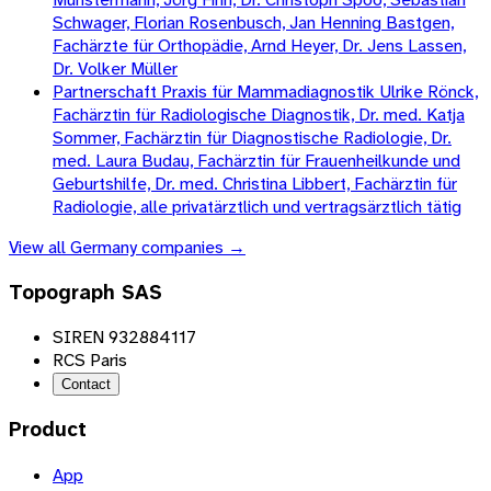
Schwager, Florian Rosenbusch, Jan Henning Bastgen,
Fachärzte für Orthopädie, Arnd Heyer, Dr. Jens Lassen,
Dr. Volker Müller
Partnerschaft Praxis für Mammadiagnostik Ulrike Rönck,
Fachärztin für Radiologische Diagnostik, Dr. med. Katja
Sommer, Fachärztin für Diagnostische Radiologie, Dr.
med. Laura Budau, Fachärztin für Frauenheilkunde und
Geburtshilfe, Dr. med. Christina Libbert, Fachärztin für
Radiologie, alle privatärztlich und vertragsärztlich tätig
View all
Germany
companies →
Topograph SAS
SIREN 932884117
RCS Paris
Contact
Product
App