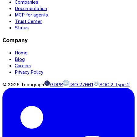
Companies
Documentation
MCP for agents
Trust Center
Status
Company
Home
Blog
Careers
Privacy Policy
©
2026
Topograph
GDPR
ISO 27001
SOC 2 Type 2