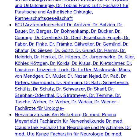
und Unfallchirurgie, Dr. Tobias Frank Lutz, Facharzt für
Plastische und Ästhetische Chirurgie,
Partnerschaftsgesellschaft
KCU Ärztepartnerschaft Dr. Arntzen, Dr. Balzien, Dr.
Bauer, Dr. Berges, Dr. Bohnenkamp, Dr. Bücker, Dr.
Courage, Dr. Czerlinski, Dr. Denil, Eisenbach, Engels, Dr.
Faber, Dr. Finke, Dr. Främke, Gälweiler, Dr. Gemünd, Dr.
Ghafur, Dr. Giesen, Dr. Goltz, Dr. Grund, Dr. Harms, Dr.
Heidrich, Dr. Henkel, Dr. Hilgers, Dr. Jürgenharke, Dr. Klier,
Köhler, Köttgen, Dr. Korda, Dr. Kraus, Dr. Kretschmer, Dr.
Lausberg, Linzenich, Lock, Dr. Lotter, Maskowski, Maus,
von Mendgen, Dr. Müller, Dr. Nazari Nejad, Dr. Paß, Dr.
Peters, Quirmbach. Dr. Ratmann, Dr. Ratz, Scherberich,
Schlütz, Dr. Schulz, Dr. Schwarzer, Dr. Sharif, Dr.
Stephan-Odenthal, Dr. Stratmeyer, Dr. Temme. Dr.
Tusche, Weber, Dr. Weber, Dr. Widaja, Dr. Wiener -
Fachärzte für Urologie-
Nervenarztpraxis Am Bickeberg Dr. med. Regina
Meyerfeldt Fachärztin für Nervenheilkunde Dr. med.
Claus Stärk Facharzt für Neurologie und Psychiatrie, Dr.
med. Ute Kunze Fachärztin für Neurologie Dr. med.