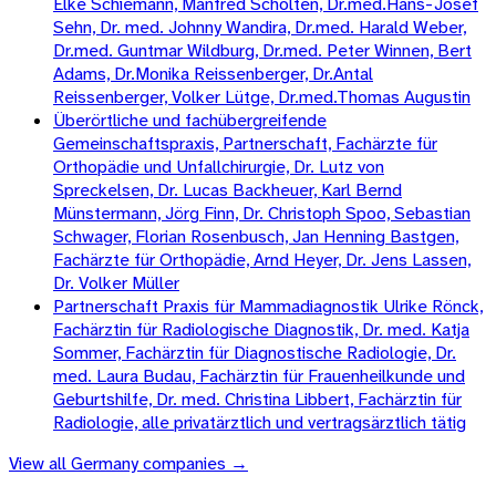
Elke Schiemann, Manfred Scholten, Dr.med.Hans-Josef
Sehn, Dr. med. Johnny Wandira, Dr.med. Harald Weber,
Dr.med. Guntmar Wildburg, Dr.med. Peter Winnen, Bert
Adams, Dr.Monika Reissenberger, Dr.Antal
Reissenberger, Volker Lütge, Dr.med.Thomas Augustin
Überörtliche und fachübergreifende
Gemeinschaftspraxis, Partnerschaft, Fachärzte für
Orthopädie und Unfallchirurgie, Dr. Lutz von
Spreckelsen, Dr. Lucas Backheuer, Karl Bernd
Münstermann, Jörg Finn, Dr. Christoph Spoo, Sebastian
Schwager, Florian Rosenbusch, Jan Henning Bastgen,
Fachärzte für Orthopädie, Arnd Heyer, Dr. Jens Lassen,
Dr. Volker Müller
Partnerschaft Praxis für Mammadiagnostik Ulrike Rönck,
Fachärztin für Radiologische Diagnostik, Dr. med. Katja
Sommer, Fachärztin für Diagnostische Radiologie, Dr.
med. Laura Budau, Fachärztin für Frauenheilkunde und
Geburtshilfe, Dr. med. Christina Libbert, Fachärztin für
Radiologie, alle privatärztlich und vertragsärztlich tätig
View all
Germany
companies →