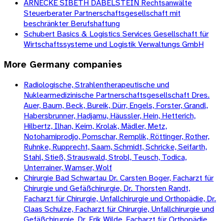
ARNECKE SIBETH DABELSTEIN Rechtsanwälte
Steuerberater Partnerschaftsgesellschaft mit
beschränkter Berufshaftung
Schubert Basics & Logistics Services Gesellschaft für
Wirtschaftssysteme und Logistik Verwaltungs GmbH
More
Germany
companies
Radiologische, Strahlentherapeutische und
Nuklearmedizinische Partnerschaftsgesellschaft Dres.
Auer, Baum, Beck, Bureik, Dürr, Engels, Forster, Grandl,
Habersbrunner, Hadjamu, Häussler, Hein, Hetterich,
Hilbertz, Ilhan, Keim, Krolak, Mädler, Metz,
Notohamiprodjo, Pomschar, Remplik, Röttinger, Rother,
Ruhnke, Rupprecht, Saam, Schmidt, Schricke, Seifarth,
Stahl, Stieß, Strauswald, Strobl, Teusch, Todica,
Unterrainer, Wamser, Wolf
Chirurgie Bad Schwartau Dr. Carsten Boger, Facharzt für
Chirurgie und Gefäßchirurgie, Dr. Thorsten Randt,
Facharzt für Chirurgie, Unfallchirurgie und Orthopädie, Dr.
Claas Schulze, Facharzt für Chirurgie, Unfallchirurgie und
Gefäßchirurgie, Dr. Erik Wilde, Facharzt für Orthopädie