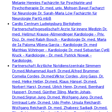
Melanie Hennies Fachärztin für Psychiatrie und
Psychotherapie Dr. med. univ. Mohsen Bayat Facharzt
für Neurologie Dr. Sarah-Maria Löw Fachärztin für
Neurologie PartG mbB
Cardio Centrum Ludwigsburg Bietigheim
Partnerschaftsgesellschaft Arzte für innere Medizin Dr.
med. Hellmut Krause-Allmendinger Kardiologie - Priv.
Doz. Dr. med Ralph Bosch - Kardiologie Dr. med. Maria
de Ia Paloma Villena Garcia - Kardiologie Dr. med
Matthias Vöhringer - Kardiologie Dr. med Sebastian Cyrill
Kruck - Kardiologie - Dr. med. Patrick Nowak -
Kardiologie.
Partnerschaft Ärztliche Notdienstzentrale Simmern
Dr.med.Mohammad Asefi, Dr.med.Alfred Brummer,
Cornelia Cordes, Dr.med.Viktor Cordes, Jörg Gass, Dr.
med. Heike Heller, Dr.med. Klaus Hänsel, Dr.med.
Norbert Harst, Dr.med. Ulrich Henn, Dr.med. Bernhard
Huppert, Dr.med. Günther Illing, Martin Johais,
Dr.med.Sigrun Jung, Dr.med. Wolfgang Jung, Dr.med.
Irmtraud Lehr, Dr.med. Udo Prehn, Ursula Reichardt,
Wolfgang Reichardt, Dr. med. Zhabeez Sadjadi, Dr.med.