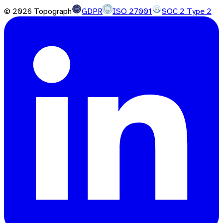
©
2026
Topograph
GDPR
ISO 27001
SOC 2 Type 2