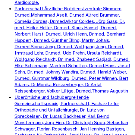
Kardiologie.
Partnerschaft Ärztliche Notdienstzentrale Simmern
Dr.med.Mohammad Asefi, Dr.med.Alfred Brummer,
Cornelia Cordes, Dr.med.Viktor Cordes, Jörg Gass, Dr.
med. Heike Heller, Dr.med. Klaus Hänsel, Dr.med.
Norbert Harst, Dr.med. Ulrich Henn, Dr.med. Bernhard
Huppert, Dr.med. Günther Illing, Martin Johais,
Dr.med.Sigrun Jung, Dr.med. Wolfgang Jung, Dr.med.
Irmtraud Lehr, Dr.med. Udo Prehn, Ursula Reichardt,
Wolfgang Reichardt, Dr. med. Zhabeez Sadjadi, Dr.med.
Elke Schiemann, Manfred Scholten, Dr.med.Hans-Josef
Sehn, Dr. med. Johnny Wandira, Dr.med. Harald Weber,
Dr.med. Guntmar Wildburg, Dr.med. Peter Winnen, Bert
Adams, Dr.Monika Reissenberger, Dr.Antal
Reissenberger, Volker Lütge, Dr.med.Thomas Augustin
Überörtliche und fachübergreifende
Gemeinschaftspraxis, Partnerschaft, Fachärzte für
Orthopädie und Unfallchirurgie, Dr. Lutz von
Spreckelsen, Dr. Lucas Backheuer, Karl Bernd
Münstermann, Jörg Finn, Dr. Christoph Spoo, Sebastian
Schwager, Florian Rosenbusch, Jan Henning Bastgen,