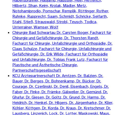
Habersbrunner, Hadjamu, Häussler, Hein, Hetterich,
Hilbertz, Ilhan, Keim, Krolak, Mädler, Metz,
Notohamiprodjo, Pomschar, Remplik, Röttinger, Rother,
Ruhnke, Rupprecht, Saam, Schmidt, Schricke, Seifarth,
Stahl, Stieß, Strauswald, Strobl, Teusch, Todica,
Unterrainer, Wamser, Wolf
Chirurgie Bad Schwartau Dr. Carsten Boger, Facharzt für
Chirurgie und Gefäßchirurgie, Dr. Thorsten Randt,
Facharzt für Chirurgie, Unfallchirurgie und Orthopädie, Dr.
Claas Schulze, Facharzt für Chirurgie, Unfallchirurgie und
Gefäßchirurgie, Dr. Erik Wilde, Facharzt für Orthopädie
und Unfallchirurgie, Dr. Tobias Frank Lutz, Facharzt für
Plastische und Ästhetische Chirurgie,
Partnerschaftsgesellschaft
KCU Ärztepartnerschaft Dr. Arntzen, Dr. Balzien, Dr.
Bauer, Dr. Berges, Dr. Bohnenkamp, Dr. Bücker, Dr.
Courage, Dr. Czerlinski, Dr. Denil, Eisenbach, Engels, Dr.
Faber, Dr. Finke, Dr. Främke, Gälweiler, Dr. Gemünd, Dr.
Ghafur, Dr. Giesen, Dr. Goltz, Dr. Grund, Dr. Harms, Dr.
Heidrich, Dr. Henkel, Dr. Hilgers, Dr. Jürgenharke, Dr. Klier,
Köhler, Köttgen, Dr. Korda, Dr. Kraus, Dr. Kretschmer, Dr.
Lausberg, Linzenich, Lock, Dr. Lotter, Maskowski, Maus,