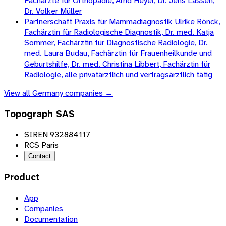
Fachärzte für Orthopädie, Arnd Heyer, Dr. Jens Lassen,
Dr. Volker Müller
Partnerschaft Praxis für Mammadiagnostik Ulrike Rönck,
Fachärztin für Radiologische Diagnostik, Dr. med. Katja
Sommer, Fachärztin für Diagnostische Radiologie, Dr.
med. Laura Budau, Fachärztin für Frauenheilkunde und
Geburtshilfe, Dr. med. Christina Libbert, Fachärztin für
Radiologie, alle privatärztlich und vertragsärztlich tätig
View all
Germany
companies →
Topograph SAS
SIREN 932884117
RCS Paris
Contact
Product
App
Companies
Documentation