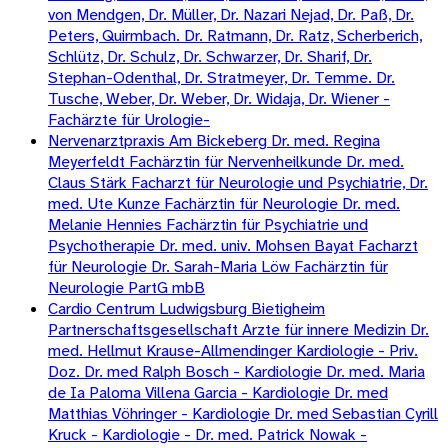
von Mendgen, Dr. Müller, Dr. Nazari Nejad, Dr. Paß, Dr.
Peters, Quirmbach. Dr. Ratmann, Dr. Ratz, Scherberich,
Schlütz, Dr. Schulz, Dr. Schwarzer, Dr. Sharif, Dr.
Stephan-Odenthal, Dr. Stratmeyer, Dr. Temme. Dr.
Tusche, Weber, Dr. Weber, Dr. Widaja, Dr. Wiener -
Fachärzte für Urologie-
Nervenarztpraxis Am Bickeberg Dr. med. Regina
Meyerfeldt Fachärztin für Nervenheilkunde Dr. med.
Claus Stärk Facharzt für Neurologie und Psychiatrie, Dr.
med. Ute Kunze Fachärztin für Neurologie Dr. med.
Melanie Hennies Fachärztin für Psychiatrie und
Psychotherapie Dr. med. univ. Mohsen Bayat Facharzt
für Neurologie Dr. Sarah-Maria Löw Fachärztin für
Neurologie PartG mbB
Cardio Centrum Ludwigsburg Bietigheim
Partnerschaftsgesellschaft Arzte für innere Medizin Dr.
med. Hellmut Krause-Allmendinger Kardiologie - Priv.
Doz. Dr. med Ralph Bosch - Kardiologie Dr. med. Maria
de Ia Paloma Villena Garcia - Kardiologie Dr. med
Matthias Vöhringer - Kardiologie Dr. med Sebastian Cyrill
Kruck - Kardiologie - Dr. med. Patrick Nowak -