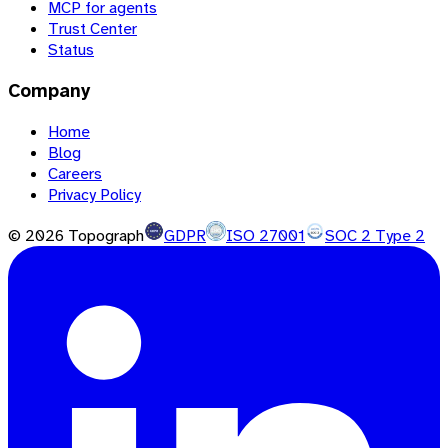
MCP for agents
Trust Center
Status
Company
Home
Blog
Careers
Privacy Policy
©
2026
Topograph
GDPR
ISO 27001
SOC 2 Type 2