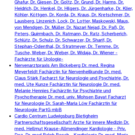
Ghafur, Dr. Giesen, Dr. Goltz, Dr. Grund, Dr. Harms, Dr.
Heidrich, Dr. Henkel, Dr. Hilgers, Dr. Jürgenharke, Dr. Klier,
Köhler, Köttgen, Dr. Korda, Dr. Kraus, Dr. Kretschmer, Dr.
Lausberg, Linzenich, Lock, Dr. Lotter, Maskowski, Maus,
von Mendgen, Dr. Müller, Dr. Nazari Nejad, Dr. Paß, Dr.
Peters, Quirmbach. Dr. Ratmann, Dr. Ratz, Scherberich,
Schlütz, Dr. Schulz, Dr. Schwarzer, Dr. Sharif, Dr.
Stephan-Odenthal, Dr. Stratmeyer, Dr. Temme. Dr.
Tusche, Weber, Dr. Weber, Dr. Widaja, Dr. Wiener -
Fachärzte für Urologie-
Nervenarztpraxis Am Bickeberg Dr. med. Regina
Meyerfeldt Fachärztin für Nervenheilkunde Dr. med.
Claus Stärk Facharzt für Neurologie und Psychiatrie, Dr.
med. Ute Kunze Fachärztin für Neurologie Dr. med.
Melanie Hennies Fachärztin für Psychiatrie und
Psychotherapie Dr. med. univ. Mohsen Bayat Facharzt
für Neurologie Dr. Sarah-Maria Löw Fachärztin für
Neurologie PartG mbB
Cardio Centrum Ludwigsburg Bietigheim
Partnerschaftsgesellschaft Arzte für innere Medizin Dr.
med. Hellmut Krause-Allmendinger Kardiologie - Priv.
Doz. Dr. med Ralph Bosch - Kardiologie Dr. med. Maria