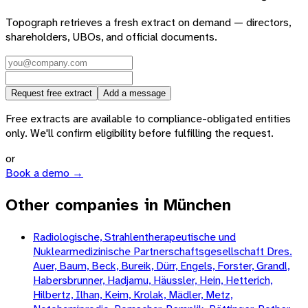
Topograph retrieves a fresh extract on demand — directors,
shareholders, UBOs, and official documents.
Request free extract
Add a message
Free extracts are available to compliance-obligated entities
only. We'll confirm eligibility before fulfilling the request.
or
Book a demo →
Other companies in München
Radiologische, Strahlentherapeutische und
Nuklearmedizinische Partnerschaftsgesellschaft Dres.
Auer, Baum, Beck, Bureik, Dürr, Engels, Forster, Grandl,
Habersbrunner, Hadjamu, Häussler, Hein, Hetterich,
Hilbertz, Ilhan, Keim, Krolak, Mädler, Metz,