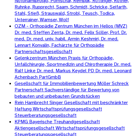
Notohamiprodjo, Pomschar, Remplik, Röttinger, Rother,
Ruhnke, Rupprecht, Saam, Schmidt, Schricke, Seifarth,
Stahl, Stieß, Strauswald, Strobl, Teusch, Todica,
Unterrainer, Wamser, Wolf
OZM - Orthopädie Zentrum München im Helios (MVZ)
Dr. med. Steffen Zenta, Dr. med. Felix Söller, Prof. Dr.
med. Dr. med. univ. habil. Armin Keshmiri, Dr. med.
Lennart Konvalin, Fachärzte für Orthopädie
Partnerschaftsgesellschaft
Gelenkzentrum München Praxis für Orthopädie,
Unfallchirurgie, Sportmedizin und Chirotherapie Dr. med.
Ralf Linke Dr. med. Markus Keydel PD Dr. med. Leonard
Achenbach PartGmbB
Gesellschaft für Immobilienbewertung Möller Schreck
Partnerschaft Sachverständige für Bewertung von
bebauten und unbebauten Grundstücken
Rein Hambrecht Singer Gesellschaft mit beschränkter
Haftung Wirtschaftsprüfungsgesellschaft
Steuerberatungsgesellschaft
KPMG Bayerische Treuhandgesellschaft
Aktiengesellschaft Wirtschaftsprüfungsgesellschaft
Steuerberatungsgesellschaft