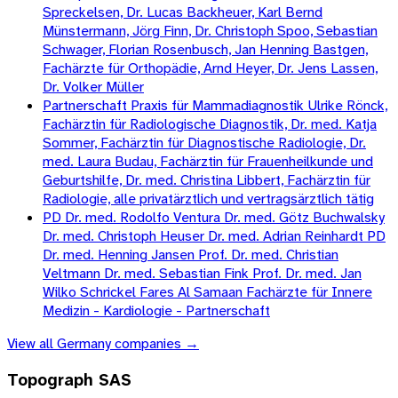
Spreckelsen, Dr. Lucas Backheuer, Karl Bernd
Münstermann, Jörg Finn, Dr. Christoph Spoo, Sebastian
Schwager, Florian Rosenbusch, Jan Henning Bastgen,
Fachärzte für Orthopädie, Arnd Heyer, Dr. Jens Lassen,
Dr. Volker Müller
Partnerschaft Praxis für Mammadiagnostik Ulrike Rönck,
Fachärztin für Radiologische Diagnostik, Dr. med. Katja
Sommer, Fachärztin für Diagnostische Radiologie, Dr.
med. Laura Budau, Fachärztin für Frauenheilkunde und
Geburtshilfe, Dr. med. Christina Libbert, Fachärztin für
Radiologie, alle privatärztlich und vertragsärztlich tätig
PD Dr. med. Rodolfo Ventura Dr. med. Götz Buchwalsky
Dr. med. Christoph Heuser Dr. med. Adrian Reinhardt PD
Dr. med. Henning Jansen Prof. Dr. med. Christian
Veltmann Dr. med. Sebastian Fink Prof. Dr. med. Jan
Wilko Schrickel Fares Al Samaan Fachärzte für Innere
Medizin - Kardiologie - Partnerschaft
View all
Germany
companies →
Topograph SAS