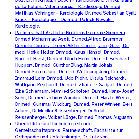
de Ia Paloma Villena Garcia - Kardiologie Dr. med
Matthias Vöhringer - Kardiologie Dr. med Sebastian Cyrill
Kruck - Kardiologie - Dr. med. Patrick Nowak -
Kardiologie.
Partnerschaft Ärztliche Notdienstzentrale Simmern
Dr.med.Mohammad Asefi, Dr.med.Alfred Brummer,
Cornelia Cordes, Dr.med.Viktor Cordes, Jörg Gass, Dr.
med. Heike Heller, Dr.med. Klaus Hänsel, Dr.med.
Norbert Harst, Dr.med. Ulrich Henn, Dr.med. Bernhard
Huppert, Dr.med. Günther Illing, Martin Johais,
Dr.med.Sigrun Jung, Dr.med. Wolfgang Jung, Dr.med.
Irmtraud Lehr, Dr.med. Udo Prehn, Ursula Reichardt,
Wolfgang Reichardt, Dr. med. Zhabeez Sadjadi, Dr.med.
Elke Schiemann, Manfred Scholten, Dr.med.Hans-Josef
Sehn, Dr. med. Johnny Wandira, Dr.med. Harald Weber,
Dr.med. Guntmar Wildburg, Dr.med. Peter Winnen, Bert
Adams, Dr.Monika Reissenberger, Dr.Antal
Reissenberger, Volker Lütge, Dr.med.Thomas Augustin
Überörtliche und fachübergreifende
Gemeinschaftspraxis, Partnerschaft, Fachärzte für
Orthopädie und Unfallchirurgie, Dr. Lutz von