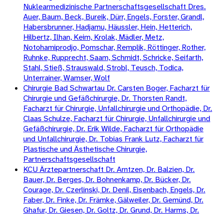
Nuklearmedizinische Partnerschaftsgesellschaft Dres.
Auer, Baum, Beck, Bureik, Dürr, Engels, Forster, Grandl,
Habersbrunner, Hadjamu, Häussler, Hein, Hetterich,
Hilbertz, Ilhan, Keim, Krolak, Mädler, Metz,
Notohamiprodjo, Pomschar, Remplik, Röttinger, Rother,
Ruhnke, Rupprecht, Saam, Schmidt, Schricke, Seifarth,
Stahl, Stieß, Strauswald, Strobl, Teusch, Todica,
Unterrainer, Wamser, Wolf
Chirurgie Bad Schwartau Dr. Carsten Boger, Facharzt für
Chirurgie und Gefäßchirurgie, Dr. Thorsten Randt,
Facharzt für Chirurgie, Unfallchirurgie und Orthopädie, Dr.
Claas Schulze, Facharzt für Chirurgie, Unfallchirurgie und
Gefäßchirurgie, Dr. Erik Wilde, Facharzt für Orthopädie
und Unfallchirurgie, Dr. Tobias Frank Lutz, Facharzt für
Plastische und Ästhetische Chirurgie,
Partnerschaftsgesellschaft
KCU Ärztepartnerschaft Dr. Arntzen, Dr. Balzien, Dr.
Bauer, Dr. Berges, Dr. Bohnenkamp, Dr. Bücker, Dr.
Courage, Dr. Czerlinski, Dr. Denil, Eisenbach, Engels, Dr.
Faber, Dr. Finke, Dr. Främke, Gälweiler, Dr. Gemünd, Dr.
Ghafur, Dr. Giesen, Dr. Goltz, Dr. Grund, Dr. Harms, Dr.