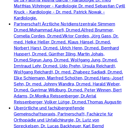
Matthias Vöhringer - Kardiologie Dr. med Sebastian Cyrill
Kruck - Kardiologie - Dr. med. Patrick Nowak -
Kardiologie.
Partnerschaft Ärztliche Notdienstzentrale Simmern
Dr.med.Mohammad Asefi, Dr.med.Alfred Brummer,
Cornelia Cordes, Dr.med.Viktor Cordes, Jörg Gass, Dr.
med. Heike Heller, Dr.med. Klaus Hänsel, Dr.med.
Norbert Harst, Dr.med. Ulrich Henn, Dr.med. Bernhard
Huppert, Dr.med. Günther Illing, Martin Johais,
Dr.med.Sigrun Jung, Dr.med. Wolfgang Jung, Dr.med.
Irmtraud Lehr, Dr.med. Udo Prehn, Ursula Reichardt,
Wolfgang Reichardt, Dr. med. Zhabeez Sadjadi, Dr.med.
Elke Schiemann, Manfred Scholten, Dr.med.Hans-Josef
Sehn, Dr. med. Johnny Wandira, Dr.med. Harald Weber,
Dr.med. Guntmar Wildburg, Dr.med. Peter Winnen, Bert
Adams, Dr.Monika Reissenberger, Dr.Antal
Reissenberger, Volker Lütge, Dr.med.Thomas Augustin
Überörtliche und fachübergreifende
Gemeinschaftspraxis, Partnerschaft, Fachärzte für
Orthopädie und Unfallchirurgie, Dr. Lutz von
Spreckelsen, Dr. Lucas Backheuer, Karl Bernd