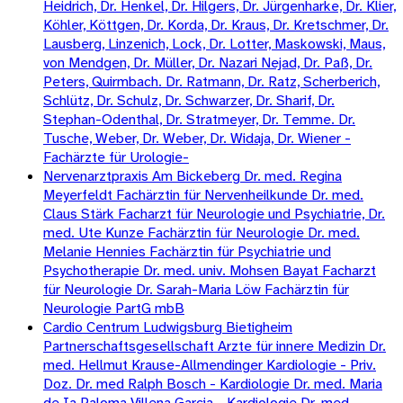
Heidrich, Dr. Henkel, Dr. Hilgers, Dr. Jürgenharke, Dr. Klier,
Köhler, Köttgen, Dr. Korda, Dr. Kraus, Dr. Kretschmer, Dr.
Lausberg, Linzenich, Lock, Dr. Lotter, Maskowski, Maus,
von Mendgen, Dr. Müller, Dr. Nazari Nejad, Dr. Paß, Dr.
Peters, Quirmbach. Dr. Ratmann, Dr. Ratz, Scherberich,
Schlütz, Dr. Schulz, Dr. Schwarzer, Dr. Sharif, Dr.
Stephan-Odenthal, Dr. Stratmeyer, Dr. Temme. Dr.
Tusche, Weber, Dr. Weber, Dr. Widaja, Dr. Wiener -
Fachärzte für Urologie-
Nervenarztpraxis Am Bickeberg Dr. med. Regina
Meyerfeldt Fachärztin für Nervenheilkunde Dr. med.
Claus Stärk Facharzt für Neurologie und Psychiatrie, Dr.
med. Ute Kunze Fachärztin für Neurologie Dr. med.
Melanie Hennies Fachärztin für Psychiatrie und
Psychotherapie Dr. med. univ. Mohsen Bayat Facharzt
für Neurologie Dr. Sarah-Maria Löw Fachärztin für
Neurologie PartG mbB
Cardio Centrum Ludwigsburg Bietigheim
Partnerschaftsgesellschaft Arzte für innere Medizin Dr.
med. Hellmut Krause-Allmendinger Kardiologie - Priv.
Doz. Dr. med Ralph Bosch - Kardiologie Dr. med. Maria
de Ia Paloma Villena Garcia - Kardiologie Dr. med