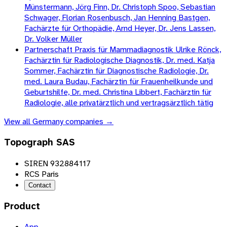
Münstermann, Jörg Finn, Dr. Christoph Spoo, Sebastian
Schwager, Florian Rosenbusch, Jan Henning Bastgen,
Fachärzte für Orthopädie, Arnd Heyer, Dr. Jens Lassen,
Dr. Volker Müller
Partnerschaft Praxis für Mammadiagnostik Ulrike Rönck,
Fachärztin für Radiologische Diagnostik, Dr. med. Katja
Sommer, Fachärztin für Diagnostische Radiologie, Dr.
med. Laura Budau, Fachärztin für Frauenheilkunde und
Geburtshilfe, Dr. med. Christina Libbert, Fachärztin für
Radiologie, alle privatärztlich und vertragsärztlich tätig
View all
Germany
companies →
Topograph SAS
SIREN 932884117
RCS Paris
Contact
Product
App