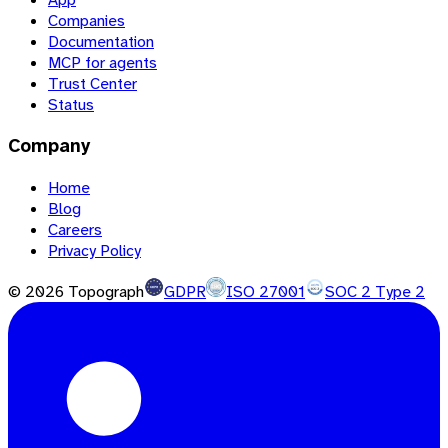
Companies
Documentation
MCP for agents
Trust Center
Status
Company
Home
Blog
Careers
Privacy Policy
©
2026
Topograph
GDPR
ISO 27001
SOC 2 Type 2