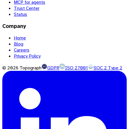
MCP for agents
Trust Center
Status
Company
Home
Blog
Careers
Privacy Policy
©
2026
Topograph
GDPR
ISO 27001
SOC 2 Type 2