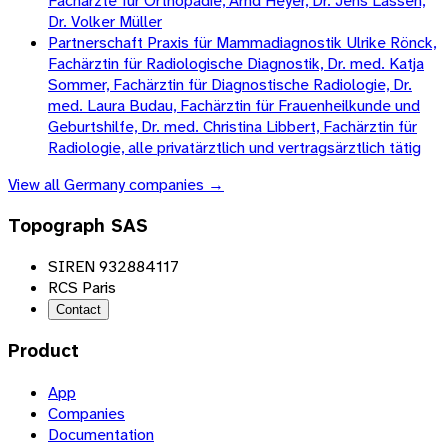
Fachärzte für Orthopädie, Arnd Heyer, Dr. Jens Lassen,
Dr. Volker Müller
Partnerschaft Praxis für Mammadiagnostik Ulrike Rönck,
Fachärztin für Radiologische Diagnostik, Dr. med. Katja
Sommer, Fachärztin für Diagnostische Radiologie, Dr.
med. Laura Budau, Fachärztin für Frauenheilkunde und
Geburtshilfe, Dr. med. Christina Libbert, Fachärztin für
Radiologie, alle privatärztlich und vertragsärztlich tätig
View all
Germany
companies →
Topograph SAS
SIREN 932884117
RCS Paris
Contact
Product
App
Companies
Documentation