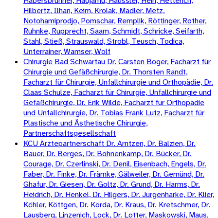
Habersbrunner, Hadjamu, Häussler, Hein, Hetterich,
Hilbertz, Ilhan, Keim, Krolak, Mädler, Metz,
Notohamiprodjo, Pomschar, Remplik, Röttinger, Rother,
Ruhnke, Rupprecht, Saam, Schmidt, Schricke, Seifarth,
Stahl, Stieß, Strauswald, Strobl, Teusch, Todica,
Unterrainer, Wamser, Wolf
Chirurgie Bad Schwartau Dr. Carsten Boger, Facharzt für
Chirurgie und Gefäßchirurgie, Dr. Thorsten Randt,
Facharzt für Chirurgie, Unfallchirurgie und Orthopädie, Dr.
Claas Schulze, Facharzt für Chirurgie, Unfallchirurgie und
Gefäßchirurgie, Dr. Erik Wilde, Facharzt für Orthopädie
und Unfallchirurgie, Dr. Tobias Frank Lutz, Facharzt für
Plastische und Ästhetische Chirurgie,
Partnerschaftsgesellschaft
KCU Ärztepartnerschaft Dr. Arntzen, Dr. Balzien, Dr.
Bauer, Dr. Berges, Dr. Bohnenkamp, Dr. Bücker, Dr.
Courage, Dr. Czerlinski, Dr. Denil, Eisenbach, Engels, Dr.
Faber, Dr. Finke, Dr. Främke, Gälweiler, Dr. Gemünd, Dr.
Ghafur, Dr. Giesen, Dr. Goltz, Dr. Grund, Dr. Harms, Dr.
Heidrich, Dr. Henkel, Dr. Hilgers, Dr. Jürgenharke, Dr. Klier,
Köhler, Köttgen, Dr. Korda, Dr. Kraus, Dr. Kretschmer, Dr.
Lausberg, Linzenich, Lock, Dr. Lotter, Maskowski, Maus,