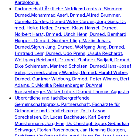
Kardiologie.
Partnerschaft Ärztliche Notdienstzentrale Simmern
Dr.med.Mohammad Asefi, Dr.med.Alfred Brummer,
Cornelia Cordes, Dr.med.Viktor Cordes, Jörg Gass, Dr.
med. Heike Heller, Dr.med. Klaus Hänsel, Dr.med.
Norbert Harst, Dr.med. Ulrich Henn, Dr.med. Bernhard
Huppert, Dr.med. Günther Illing, Martin Johais,
Dr.med.Sigrun Jung, Dr.med. Wolfgang Jung, Dr.med.
Irmtraud Lehr, Dr.med. Udo Prehn, Ursula Reichardt,
Wolfgang Reichardt, Dr. med. Zhabeez Sadjadi, Dr.med.
Elke Schiemann, Manfred Scholten, Dr.med.Hans-Josef
Sehn, Dr. med. Johnny Wandira, Dr.med. Harald Weber,
Dr.med. Guntmar Wildburg, Dr.med. Peter Winnen, Bert
Adams, Dr.Monika Reissenberger, Dr.Antal
Reissenberger, Volker Lütge, Dr.med.Thomas Augustin
Überörtliche und fachübergreifende
Gemeinschaftspraxis, Partnerschaft, Fachärzte für
Orthopädie und Unfallchirurgie, Dr. Lutz von
Spreckelsen, Dr. Lucas Backheuer, Karl Bernd
Münstermann, Jörg Finn, Dr. Christoph Spoo, Sebastian
Schwager, Florian Rosenbusch, Jan Henning Bastgen,