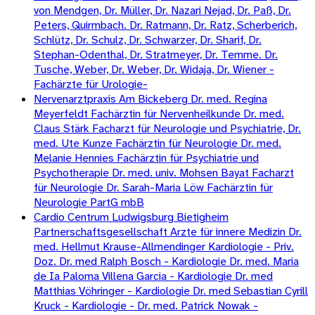
von Mendgen, Dr. Müller, Dr. Nazari Nejad, Dr. Paß, Dr.
Peters, Quirmbach. Dr. Ratmann, Dr. Ratz, Scherberich,
Schlütz, Dr. Schulz, Dr. Schwarzer, Dr. Sharif, Dr.
Stephan-Odenthal, Dr. Stratmeyer, Dr. Temme. Dr.
Tusche, Weber, Dr. Weber, Dr. Widaja, Dr. Wiener -
Fachärzte für Urologie-
Nervenarztpraxis Am Bickeberg Dr. med. Regina
Meyerfeldt Fachärztin für Nervenheilkunde Dr. med.
Claus Stärk Facharzt für Neurologie und Psychiatrie, Dr.
med. Ute Kunze Fachärztin für Neurologie Dr. med.
Melanie Hennies Fachärztin für Psychiatrie und
Psychotherapie Dr. med. univ. Mohsen Bayat Facharzt
für Neurologie Dr. Sarah-Maria Löw Fachärztin für
Neurologie PartG mbB
Cardio Centrum Ludwigsburg Bietigheim
Partnerschaftsgesellschaft Arzte für innere Medizin Dr.
med. Hellmut Krause-Allmendinger Kardiologie - Priv.
Doz. Dr. med Ralph Bosch - Kardiologie Dr. med. Maria
de Ia Paloma Villena Garcia - Kardiologie Dr. med
Matthias Vöhringer - Kardiologie Dr. med Sebastian Cyrill
Kruck - Kardiologie - Dr. med. Patrick Nowak -