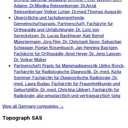
Adams, Dr.Monika Reissenberger, Dr.Antal
Reissenberger, Volker Lütge, Dr.med.Thomas Augustin
Überörtliche und fachübergreifende
Gemeinschaftspraxis, Partnerschaft, Fachärzte für
Orthopädie und Unfallchirurgie, Dr. Lutz von
Spreckelsen, Dr. Lucas Backheuer, Karl Bernd
Münstermann, Jörg Finn, Dr. Christoph Spoo, Sebastian
Schwager, Florian Rosenbusch, Jan Henning Bastgen,
Fachärzte für Orthopädie, Arnd Heyer, Dr. Jens Lassen,
Dr. Volker Müller
Partnerschaft Praxis für Mammadiagnostik Ulrike Rönck,
Fachärztin für Radiologische Diagnostik, Dr. med. Katja
Sommer, Fachärztin für Diagnostische Radiologie, Dr.
med. Laura Budau, Fachärztin für Frauenheilkunde und
Geburtshilfe, Dr. med. Christina Libbert, Fachärztin für
Radiologie, alle privatärztlich und vertragsärztlich tätig
View all
Germany
companies →
Topograph SAS