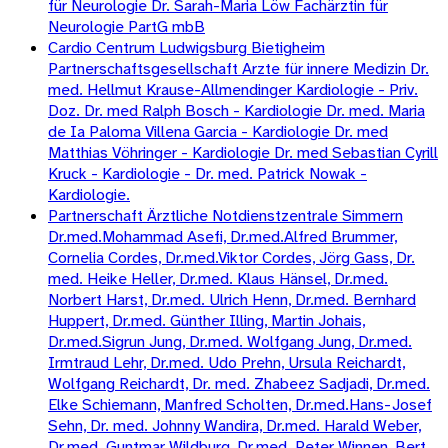
für Neurologie Dr. Sarah-Maria Löw Fachärztin für
Neurologie PartG mbB
Cardio Centrum Ludwigsburg Bietigheim
Partnerschaftsgesellschaft Arzte für innere Medizin Dr.
med. Hellmut Krause-Allmendinger Kardiologie - Priv.
Doz. Dr. med Ralph Bosch - Kardiologie Dr. med. Maria
de Ia Paloma Villena Garcia - Kardiologie Dr. med
Matthias Vöhringer - Kardiologie Dr. med Sebastian Cyrill
Kruck - Kardiologie - Dr. med. Patrick Nowak -
Kardiologie.
Partnerschaft Ärztliche Notdienstzentrale Simmern
Dr.med.Mohammad Asefi, Dr.med.Alfred Brummer,
Cornelia Cordes, Dr.med.Viktor Cordes, Jörg Gass, Dr.
med. Heike Heller, Dr.med. Klaus Hänsel, Dr.med.
Norbert Harst, Dr.med. Ulrich Henn, Dr.med. Bernhard
Huppert, Dr.med. Günther Illing, Martin Johais,
Dr.med.Sigrun Jung, Dr.med. Wolfgang Jung, Dr.med.
Irmtraud Lehr, Dr.med. Udo Prehn, Ursula Reichardt,
Wolfgang Reichardt, Dr. med. Zhabeez Sadjadi, Dr.med.
Elke Schiemann, Manfred Scholten, Dr.med.Hans-Josef
Sehn, Dr. med. Johnny Wandira, Dr.med. Harald Weber,
Dr.med. Guntmar Wildburg, Dr.med. Peter Winnen, Bert