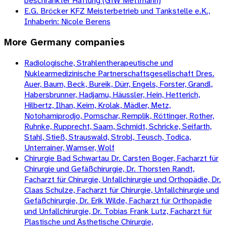
beschränkter Haftung (GfW Mettmann)
E.G. Bröcker KFZ Meisterbetrieb und Tankstelle e.K.,
Inhaberin: Nicole Berens
More
Germany
companies
Radiologische, Strahlentherapeutische und
Nuklearmedizinische Partnerschaftsgesellschaft Dres.
Auer, Baum, Beck, Bureik, Dürr, Engels, Forster, Grandl,
Habersbrunner, Hadjamu, Häussler, Hein, Hetterich,
Hilbertz, Ilhan, Keim, Krolak, Mädler, Metz,
Notohamiprodjo, Pomschar, Remplik, Röttinger, Rother,
Ruhnke, Rupprecht, Saam, Schmidt, Schricke, Seifarth,
Stahl, Stieß, Strauswald, Strobl, Teusch, Todica,
Unterrainer, Wamser, Wolf
Chirurgie Bad Schwartau Dr. Carsten Boger, Facharzt für
Chirurgie und Gefäßchirurgie, Dr. Thorsten Randt,
Facharzt für Chirurgie, Unfallchirurgie und Orthopädie, Dr.
Claas Schulze, Facharzt für Chirurgie, Unfallchirurgie und
Gefäßchirurgie, Dr. Erik Wilde, Facharzt für Orthopädie
und Unfallchirurgie, Dr. Tobias Frank Lutz, Facharzt für
Plastische und Ästhetische Chirurgie,