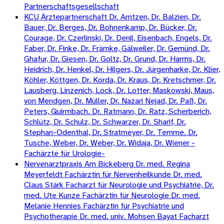
Partnerschaftsgesellschaft
KCU Ärztepartnerschaft Dr. Arntzen, Dr. Balzien, Dr.
Bauer, Dr. Berges, Dr. Bohnenkamp, Dr. Bücker, Dr.
Courage, Dr. Czerlinski, Dr. Denil, Eisenbach, Engels, Dr.
Faber, Dr. Finke, Dr. Främke, Gälweiler, Dr. Gemünd, Dr.
Ghafur, Dr. Giesen, Dr. Goltz, Dr. Grund, Dr. Harms, Dr.
Heidrich, Dr. Henkel, Dr. Hilgers, Dr. Jürgenharke, Dr. Klier,
Köhler, Köttgen, Dr. Korda, Dr. Kraus, Dr. Kretschmer, Dr.
Lausberg, Linzenich, Lock, Dr. Lotter, Maskowski, Maus,
von Mendgen, Dr. Müller, Dr. Nazari Nejad, Dr. Paß, Dr.
Peters, Quirmbach. Dr. Ratmann, Dr. Ratz, Scherberich,
Schlütz, Dr. Schulz, Dr. Schwarzer, Dr. Sharif, Dr.
Stephan-Odenthal, Dr. Stratmeyer, Dr. Temme. Dr.
Tusche, Weber, Dr. Weber, Dr. Widaja, Dr. Wiener -
Fachärzte für Urologie-
Nervenarztpraxis Am Bickeberg Dr. med. Regina
Meyerfeldt Fachärztin für Nervenheilkunde Dr. med.
Claus Stärk Facharzt für Neurologie und Psychiatrie, Dr.
med. Ute Kunze Fachärztin für Neurologie Dr. med.
Melanie Hennies Fachärztin für Psychiatrie und
Psychotherapie Dr. med. univ. Mohsen Bayat Facharzt