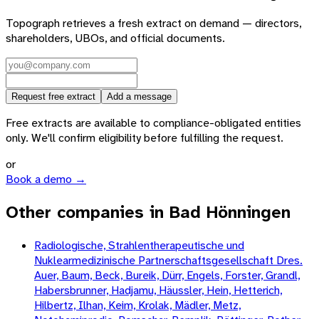
Topograph retrieves a fresh extract on demand — directors,
shareholders, UBOs, and official documents.
Request free extract
Add a message
Free extracts are available to compliance-obligated entities
only. We'll confirm eligibility before fulfilling the request.
or
Book a demo →
Other companies in Bad Hönningen
Radiologische, Strahlentherapeutische und
Nuklearmedizinische Partnerschaftsgesellschaft Dres.
Auer, Baum, Beck, Bureik, Dürr, Engels, Forster, Grandl,
Habersbrunner, Hadjamu, Häussler, Hein, Hetterich,
Hilbertz, Ilhan, Keim, Krolak, Mädler, Metz,