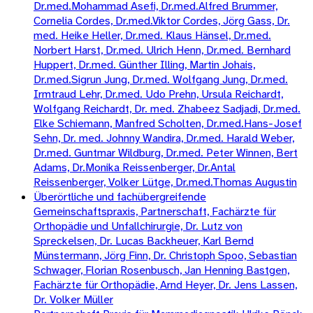
Dr.med.Mohammad Asefi, Dr.med.Alfred Brummer,
Cornelia Cordes, Dr.med.Viktor Cordes, Jörg Gass, Dr.
med. Heike Heller, Dr.med. Klaus Hänsel, Dr.med.
Norbert Harst, Dr.med. Ulrich Henn, Dr.med. Bernhard
Huppert, Dr.med. Günther Illing, Martin Johais,
Dr.med.Sigrun Jung, Dr.med. Wolfgang Jung, Dr.med.
Irmtraud Lehr, Dr.med. Udo Prehn, Ursula Reichardt,
Wolfgang Reichardt, Dr. med. Zhabeez Sadjadi, Dr.med.
Elke Schiemann, Manfred Scholten, Dr.med.Hans-Josef
Sehn, Dr. med. Johnny Wandira, Dr.med. Harald Weber,
Dr.med. Guntmar Wildburg, Dr.med. Peter Winnen, Bert
Adams, Dr.Monika Reissenberger, Dr.Antal
Reissenberger, Volker Lütge, Dr.med.Thomas Augustin
Überörtliche und fachübergreifende
Gemeinschaftspraxis, Partnerschaft, Fachärzte für
Orthopädie und Unfallchirurgie, Dr. Lutz von
Spreckelsen, Dr. Lucas Backheuer, Karl Bernd
Münstermann, Jörg Finn, Dr. Christoph Spoo, Sebastian
Schwager, Florian Rosenbusch, Jan Henning Bastgen,
Fachärzte für Orthopädie, Arnd Heyer, Dr. Jens Lassen,
Dr. Volker Müller