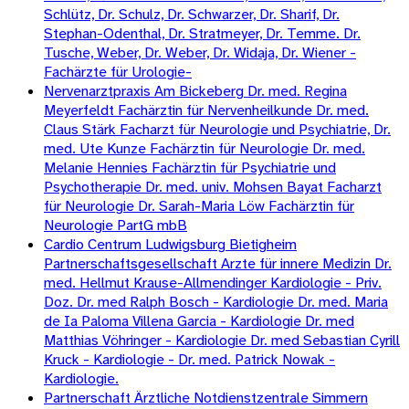
Schlütz, Dr. Schulz, Dr. Schwarzer, Dr. Sharif, Dr.
Stephan-Odenthal, Dr. Stratmeyer, Dr. Temme. Dr.
Tusche, Weber, Dr. Weber, Dr. Widaja, Dr. Wiener -
Fachärzte für Urologie-
Nervenarztpraxis Am Bickeberg Dr. med. Regina
Meyerfeldt Fachärztin für Nervenheilkunde Dr. med.
Claus Stärk Facharzt für Neurologie und Psychiatrie, Dr.
med. Ute Kunze Fachärztin für Neurologie Dr. med.
Melanie Hennies Fachärztin für Psychiatrie und
Psychotherapie Dr. med. univ. Mohsen Bayat Facharzt
für Neurologie Dr. Sarah-Maria Löw Fachärztin für
Neurologie PartG mbB
Cardio Centrum Ludwigsburg Bietigheim
Partnerschaftsgesellschaft Arzte für innere Medizin Dr.
med. Hellmut Krause-Allmendinger Kardiologie - Priv.
Doz. Dr. med Ralph Bosch - Kardiologie Dr. med. Maria
de Ia Paloma Villena Garcia - Kardiologie Dr. med
Matthias Vöhringer - Kardiologie Dr. med Sebastian Cyrill
Kruck - Kardiologie - Dr. med. Patrick Nowak -
Kardiologie.
Partnerschaft Ärztliche Notdienstzentrale Simmern