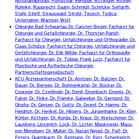
Notohamiprodjo, Pomschar, Remplik, Röttinger, Rother,
Ruhnke, Rupprecht, Saam, Schmidt, Schricke, Seifarth,
Stahl, Stieß, Strauswald, Strobl, Teusch, Todica,
Unterrainer, Wamser, Wolf
Chirurgie Bad Schwartau Dr. Carsten Boger, Facharzt für
Chirurgie und Gefäßchirurgie, Dr. Thorsten Randt,
Facharzt für Chirurgie, Unfallchirurgie und Orthopädie, Dr.
Claas Schulze, Facharzt für Chirurgie, Unfallchirurgie und
Gefäßchirurgie, Dr. Erik Wilde, Facharzt für Orthopädie
und Unfallchirurgie, Dr. Tobias Frank Lutz, Facharzt für
Plastische und Ästhetische Chirurgie,
Partnerschaftsgesellschaft
KCU Ärztepartnerschaft Dr. Arntzen, Dr. Balzien, Dr.
Bauer, Dr. Berges, Dr. Bohnenkamp, Dr. Bücker, Dr.
Courage, Dr. Czerlinski, Dr. Denil, Eisenbach, Engels, Dr.
Faber, Dr. Finke, Dr. Främke, Gälweiler, Dr. Gemünd, Dr.
Ghafur, Dr. Giesen, Dr. Goltz, Dr. Grund, Dr. Harms, Dr.
Heidrich, Dr. Henkel, Dr. Hilgers, Dr. Jürgenharke, Dr. Klier,
Köhler, Köttgen, Dr. Korda, Dr. Kraus, Dr. Kretschmer, Dr.
Lausberg, Linzenich, Lock, Dr. Lotter, Maskowski, Maus,
von Mendgen, Dr. Müller, Dr. Nazari Nejad, Dr. Paß, Dr.
Peters, Quirmbach. Dr. Ratmann, Dr. Ratz, Scherberich,