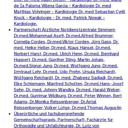
de Ia Paloma Villena Garcia - Kardiologie Dr. med
Matthias Vöhringer - Kardiologie Dr. med Sebastian Cyrill
Kruck - Kardiologie - Dr. med. Patrick Nowak -
Kardiologie.
Partnerschaft Ärztliche Notdienstzentrale Simmern
Dr.med.Mohammad Asefi, Dr.med.Alfred Brummer,
Cornelia Cordes, Dr.med.Viktor Cordes, Jörg Gass, Dr.
med. Heike Heller, Dr.med. Klaus Hänsel, Dr.med.
Norbert Harst, Dr.med. Ulrich Henn, Dr.med. Bernhard
Huppert, Dr.med. Günther Illing, Martin Johais,
Dr.med.Sigrun Jung, Dr.med. Wolfgang Jung, Dr.med.
Irmtraud Lehr, Dr.med. Udo Prehn, Ursula Reichardt,
Wolfgang Reichardt, Dr. med. Zhabeez Sadjadi, Dr.med.
Elke Schiemann, Manfred Scholten, Dr.med.Hans-Josef
Sehn, Dr. med. Johnny Wandira, Dr.med. Harald Weber,
Dr.med. Guntmar Wildburg, Dr.med. Peter Winnen, Bert
Adams, Dr.Monika Reissenberger, Dr.Antal
Reissenberger, Volker Lütge, Dr.med.Thomas Augustin
Überörtliche und fachübergreifende
Gemeinschaftspraxis, Partnerschaft, Fachärzte für
Orthopädie und Unfallchirurgie, Dr. Lutz von