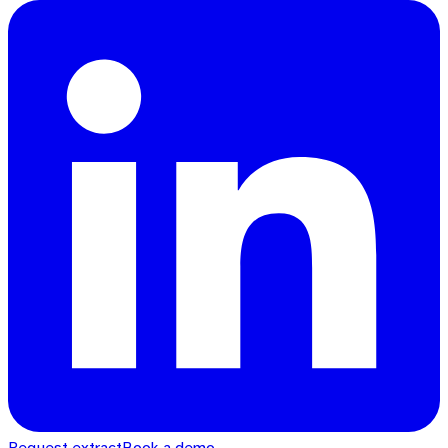
Request extract
Book a demo