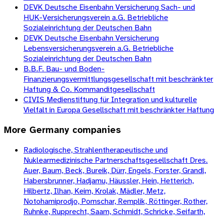
DEVK Deutsche Eisenbahn Versicherung Sach- und
HUK-Versicherungsverein a.G. Betriebliche
Sozialeinrichtung der Deutschen Bahn
DEVK Deutsche Eisenbahn Versicherung
Lebensversicherungsverein a.G. Betriebliche
Sozialeinrichtung der Deutschen Bahn
B.B.F. Bau- und Boden-
Finanzierungsvermittlungsgesellschaft mit beschränkter
Haftung & Co. Kommanditgesellschaft
CIVIS Medienstiftung für Integration und kulturelle
Vielfalt in Europa Gesellschaft mit beschränkter Haftung
More
Germany
companies
Radiologische, Strahlentherapeutische und
Nuklearmedizinische Partnerschaftsgesellschaft Dres.
Auer, Baum, Beck, Bureik, Dürr, Engels, Forster, Grandl,
Habersbrunner, Hadjamu, Häussler, Hein, Hetterich,
Hilbertz, Ilhan, Keim, Krolak, Mädler, Metz,
Notohamiprodjo, Pomschar, Remplik, Röttinger, Rother,
Ruhnke, Rupprecht, Saam, Schmidt, Schricke, Seifarth,