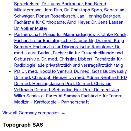
Spreckelsen, Dr. Lucas Backheuer, Karl Bernd
Münstermann, Jörg Finn, Dr. Christoph Spoo, Sebastian
Schwager, Florian Rosenbusch, Jan Henning Bastgen,
Fachärzte für Orthopädie, Arnd Heyer, Dr. Jens Lassen,
Dr. Volker Müller
Partnerschaft Praxis für Mammadiagnostik Ulrike Rönck,
Fachärztin für Radiologische Diagnostik, Dr. med. Katja
Sommer, Fachärztin für Diagnostische Radiologie, Dr.
med. Laura Budau, Fachärztin für Frauenheilkunde und
Geburtshilfe, Dr. med. Christina Libbert, Fachärztin für
Radiologie, alle privatärztlich und vertragsärztlich tätig
PD Dr. med. Rodolfo Ventura Dr. med. Götz Buchwalsky
Dr. med. Christoph Heuser Dr. med. Adrian Reinhardt PD
Dr. med. Henning Jansen Prof. Dr. med. Christian
Veltmann Dr. med. Sebastian Fink Prof. Dr. med. Jan
Wilko Schrickel Fares Al Samaan Fachärzte für Innere
Medizin - Kardiologie - Partnerschaft
View all
Germany
companies →
Topograph SAS