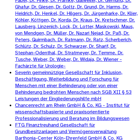
Faber, Dr. Finke, Dr. Främke, Gälweiler, Dr. Gemünd, Dr.
Ghafur, Dr. Giesen, Dr. Goltz, Dr. Grund, Dr. Harms, Dr.
Heidrich, Dr. Henkel, Dr. Hilgers, Dr. Jürgenharke, Dr. Klier,
Köhler, Köttgen, Dr. Korda, Dr. Kraus, Dr. Kretschmer, Dr.
Lausberg, Linzenich, Lock, Dr. Lotter, Maskowski, Maus,
von Mendgen, Dr. Müller, Dr. Nazari Nejad, Dr. Paß, Dr.
Peters, Quirmbach. Dr. Ratmann, Dr. Ratz, Scherberich,
Schlütz, Dr. Schulz, Dr. Schwarzer, Dr. Sharif, Dr.
Stephan-Odenthal, Dr. Stratmeyer, Dr. Temme. Dr.
Tusche, Weber, Dr. Weber, Dr. Widaja, Dr. Wiener -
Fachärzte für Urologie-
Severin gemeinnützige Gesellschaft für Inklusion,
Beschäftigung, Weiterbildung und Forschung für
Menschen mit einer Behinderung oder von einer
Behinderung bedrohten Menschen nach SGB XII § 53
Leistungen der Eingliederungshilfe mbH
Chancenrecht am Rhein GmbH & Co. KG - Institut für
wissenschaftsbasierte und praxisorientierte
Professionalisierung und Beratung im Bildungswesen
FTG Finanztreuhand Gesellschaft für
Grundbesitzanlagen und Vermögensverwaltung
Barthonia-Center Köln-Ehrenfeld GmbH & Co. KG