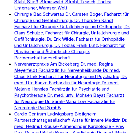
Stahl, Stieß, Strauswald, Strobl, Teusch, Todica,
Unterrainer, Wamser, Wolf
Chirurgie Bad Schwartau Dr. Carsten Boger, Facharzt für
Chirurgie und Gefäßchirurgie, Dr. Thorsten Randt,
Facharzt für Chirurgie, Unfallchirurgie und Orthopädie, Dr.
Claas Schulze, Facharzt für Chirurgie, Unfallchirurgie und
Gefäßchirurgie, Dr. Erik Wilde, Facharzt für Orthopädie
und Unfallchirurgie, Dr. Tobias Frank Lutz, Facharzt für
Plastische und Ästhetische Chirurgie,
Partnerschaftsgesellschaft
Nervenarztpraxis Am Bickeberg Dr. med. Regina
Meyerfeldt Fachärztin für Nervenheilkunde Dr. med.
Claus Stärk Facharzt für Neurologie und Psychiatrie, Dr.
med. Ute Kunze Fachärztin für Neurologie Dr. med.
Melanie Hennies Fachärztin für Psychiatrie und
Psychotherapie Dr. med. univ. Mohsen Bayat Facharzt
für Neurologie Dr. Sarah-Maria Löw Fachärztin für
Neurologie PartG mbB
Cardio Centrum Ludwigsburg Bietigheim
Partnerschaftsgesellschaft Arzte für innere Medizin Dr.
med. Hellmut Krause-Allmendinger Kardiologie - Priv.
Doz. Dr. med Ralph Bosch - Kardiologie Dr. med. Maria