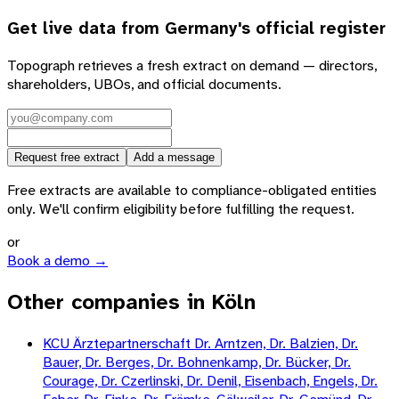
Get live data from
Germany
's official register
Topograph retrieves a fresh extract on demand — directors,
shareholders, UBOs, and official documents.
Request free extract
Add a message
Free extracts are available to compliance-obligated entities
only. We'll confirm eligibility before fulfilling the request.
or
Book a demo →
Other companies in Köln
KCU Ärztepartnerschaft Dr. Arntzen, Dr. Balzien, Dr.
Bauer, Dr. Berges, Dr. Bohnenkamp, Dr. Bücker, Dr.
Courage, Dr. Czerlinski, Dr. Denil, Eisenbach, Engels, Dr.