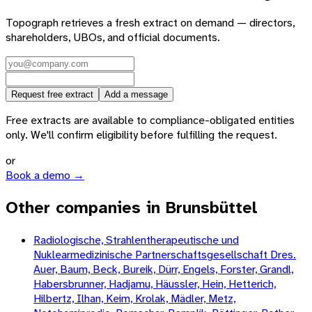
Topograph retrieves a fresh extract on demand — directors,
shareholders, UBOs, and official documents.
Request free extract
Add a message
Free extracts are available to compliance-obligated entities
only. We'll confirm eligibility before fulfilling the request.
or
Book a demo →
Other companies in Brunsbüttel
Radiologische, Strahlentherapeutische und
Nuklearmedizinische Partnerschaftsgesellschaft Dres.
Auer, Baum, Beck, Bureik, Dürr, Engels, Forster, Grandl,
Habersbrunner, Hadjamu, Häussler, Hein, Hetterich,
Hilbertz, Ilhan, Keim, Krolak, Mädler, Metz,