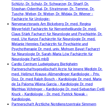
Schlütz, Dr. Schulz, Dr. Schwarzer, Dr. Sharif, Dr.
Stephan-Odenthal, Dr. Stratmeyer, Dr. Temme. Dr.
Tusche, Weber, Dr. Weber, Dr. Widaja, Dr. Wiener -
Fachärzte für Urologie-
Nervenarztpraxis Am Bickeberg Dr. med. Regina
Meyerfeldt Fachärztin für Nervenheilkunde Dr. med.
Claus Stärk Facharzt für Neurologie und Psychiatrie, Dr.
med. Ute Kunze Fachärztin für Neurologie Dr. med.
Melanie Hennies Fachärztin für Psychiatrie und
Psychotherapie Dr. med. univ. Mohsen Bayat Facharzt
für Neurologie Dr. Sarah-Maria Löw Fachärztin für
Neurologie PartG mbB
Cardio Centrum Ludwigsburg Bietigheim
Partnerschaftsgesellschaft Arzte für innere Medizin Dr.
med. Hellmut Krause-Allmendinger Kardiologie - Priv.
Doz. Dr. med Ralph Bosch - Kardiologie Dr. med. Maria
de Ia Paloma Villena Garcia - Kardiologie Dr. med
Matthias Vöhringer - Kardiologie Dr. med Sebastian Cyrill
Kruck - Kardiologie - Dr. med. Patrick Nowak -
Kardiologie.
Partnerschaft Ärztliche Notdienstzentrale Simmern