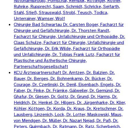
Notohamiprodjo, Pomschar, Remplik, Röttinger, Rother,
Ruhnke, Rupprecht, Saam, Schmidt, Schricke, Seifarth,
Stahl, Stieß, Strauswald, Strobl, Teusch, Todica,
Unterrainer, Wamser, Wolf
Chirurgie Bad Schwartau Dr. Carsten Boger, Facharzt für
Chirurgie und Gefäßchirurgie, Dr. Thorsten Randt,
Facharzt für Chirurgie, Unfallchirurgie und Orthopädie, Dr.
Claas Schulze, Facharzt für Chirurgie, Unfallchirurgie und
Gefäßchirurgie, Dr. Erik Wilde, Facharzt für Orthopädie
und Unfallchirurgie, Dr. Tobias Frank Lutz, Facharzt für
Plastische und Ästhetische Chirurgie,
Partnerschaftsgesellschaft
KCU Ärztepartnerschaft Dr. Arntzen, Dr. Balzien, Dr.
Bauer, Dr. Berges, Dr. Bohnenkamp, Dr. Bücker, Dr.
Courage, Dr. Czerlinski, Dr. Denil, Eisenbach, Engels, Dr.
Faber, Dr. Finke, Dr. Främke, Gälweiler, Dr. Gemünd, Dr.
Ghafur, Dr. Giesen, Dr. Goltz, Dr. Grund, Dr. Harms, Dr.
Heidrich, Dr. Henkel, Dr. Hilgers, Dr. Jürgenharke, Dr. Klier,
Köhler, Köttgen, Dr. Korda, Dr. Kraus, Dr. Kretschmer, Dr.
Lausberg, Linzenich, Lock, Dr. Lotter, Maskowski, Maus,
von Mendgen, Dr. Müller, Dr. Nazari Nejad, Dr. Paß, Dr.
Peters, Quirmbach. Dr. Ratmann, Dr. Ratz, Scherberich,