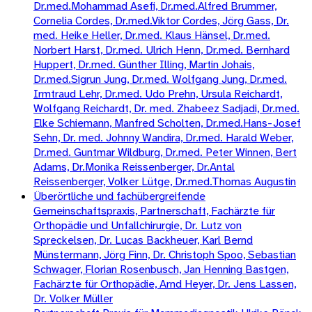
Dr.med.Mohammad Asefi, Dr.med.Alfred Brummer,
Cornelia Cordes, Dr.med.Viktor Cordes, Jörg Gass, Dr.
med. Heike Heller, Dr.med. Klaus Hänsel, Dr.med.
Norbert Harst, Dr.med. Ulrich Henn, Dr.med. Bernhard
Huppert, Dr.med. Günther Illing, Martin Johais,
Dr.med.Sigrun Jung, Dr.med. Wolfgang Jung, Dr.med.
Irmtraud Lehr, Dr.med. Udo Prehn, Ursula Reichardt,
Wolfgang Reichardt, Dr. med. Zhabeez Sadjadi, Dr.med.
Elke Schiemann, Manfred Scholten, Dr.med.Hans-Josef
Sehn, Dr. med. Johnny Wandira, Dr.med. Harald Weber,
Dr.med. Guntmar Wildburg, Dr.med. Peter Winnen, Bert
Adams, Dr.Monika Reissenberger, Dr.Antal
Reissenberger, Volker Lütge, Dr.med.Thomas Augustin
Überörtliche und fachübergreifende
Gemeinschaftspraxis, Partnerschaft, Fachärzte für
Orthopädie und Unfallchirurgie, Dr. Lutz von
Spreckelsen, Dr. Lucas Backheuer, Karl Bernd
Münstermann, Jörg Finn, Dr. Christoph Spoo, Sebastian
Schwager, Florian Rosenbusch, Jan Henning Bastgen,
Fachärzte für Orthopädie, Arnd Heyer, Dr. Jens Lassen,
Dr. Volker Müller