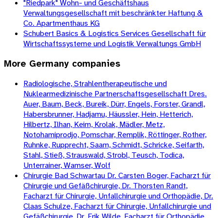
"Riedpark" Wohn- und Geschäftshaus
Verwaltungsgesellschaft mit beschränkter Haftung &
Co. Apartmenthaus KG
Schubert Basics & Logistics Services Gesellschaft für
Wirtschaftssysteme und Logistik Verwaltungs GmbH
More
Germany
companies
Radiologische, Strahlentherapeutische und
Nuklearmedizinische Partnerschaftsgesellschaft Dres.
Auer, Baum, Beck, Bureik, Dürr, Engels, Forster, Grandl,
Habersbrunner, Hadjamu, Häussler, Hein, Hetterich,
Hilbertz, Ilhan, Keim, Krolak, Mädler, Metz,
Notohamiprodjo, Pomschar, Remplik, Röttinger, Rother,
Ruhnke, Rupprecht, Saam, Schmidt, Schricke, Seifarth,
Stahl, Stieß, Strauswald, Strobl, Teusch, Todica,
Unterrainer, Wamser, Wolf
Chirurgie Bad Schwartau Dr. Carsten Boger, Facharzt für
Chirurgie und Gefäßchirurgie, Dr. Thorsten Randt,
Facharzt für Chirurgie, Unfallchirurgie und Orthopädie, Dr.
Claas Schulze, Facharzt für Chirurgie, Unfallchirurgie und
Gefäßchirurgie, Dr. Erik Wilde, Facharzt für Orthopädie