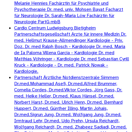
Melanie Hennies Fachärztin für Psychiatrie und
Psychotherapie Dr. med. univ. Mohsen Bayat Facharzt
für Neurologie Dr. Sarah-Maria Löw Fachärztin für
Neurologie PartG mbB
Cardio Centrum Ludwigsburg Bietigheim
Partnerschaftsgesellschaft Arzte für innere Medizin Dr.
med. Hellmut Krause-Allmendinger Kardiologie - Priv.
Doz. Dr. med Ralph Bosch - Kardiologie Dr. med. Maria
de Ia Paloma Villena Garcia - Kardiologie Dr. med
Matthias Vöhringer - Kardiologie Dr. med Sebastian Cyrill
Kruck - Kardiologie - Dr. med. Patrick Nowak -
Kardiologie.
Partnerschaft Ärztliche Notdienstzentrale Simmern
Dr.med.Mohammad Asefi, Dr.med.Alfred Brummer,
Cornelia Cordes, Dr.med.Viktor Cordes, Jörg Gass, Dr.
med. Heike Heller, Dr.med. Klaus Hänsel, Dr.med.
Norbert Harst, Dr.med. Ulrich Henn, Dr.med. Bernhard
Huppert, Dr.med. Günther Illing, Martin Johais,
Dr.med.Sigrun Jung, Dr.med. Wolfgang Jung, Dr.med.
Irmtraud Lehr, Dr.med. Udo Prehn, Ursula Reichardt,
Wolfgang Reichardt, Dr. med. Zhabeez Sadjadi, Dr.med.