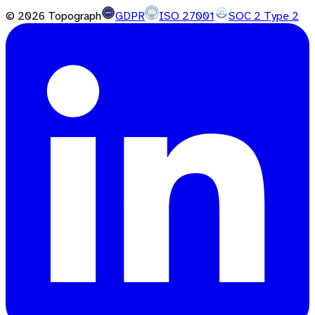
©
2026
Topograph
GDPR
ISO 27001
SOC 2 Type 2