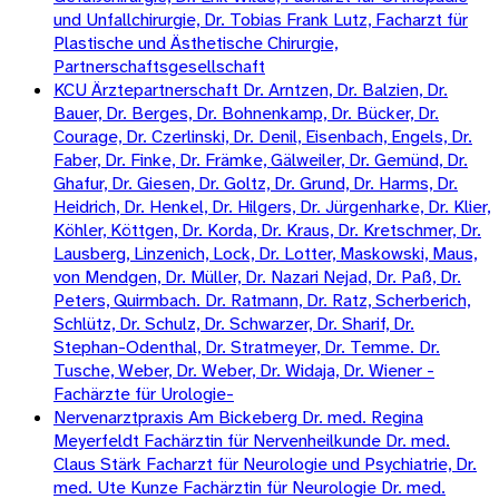
und Unfallchirurgie, Dr. Tobias Frank Lutz, Facharzt für
Plastische und Ästhetische Chirurgie,
Partnerschaftsgesellschaft
KCU Ärztepartnerschaft Dr. Arntzen, Dr. Balzien, Dr.
Bauer, Dr. Berges, Dr. Bohnenkamp, Dr. Bücker, Dr.
Courage, Dr. Czerlinski, Dr. Denil, Eisenbach, Engels, Dr.
Faber, Dr. Finke, Dr. Främke, Gälweiler, Dr. Gemünd, Dr.
Ghafur, Dr. Giesen, Dr. Goltz, Dr. Grund, Dr. Harms, Dr.
Heidrich, Dr. Henkel, Dr. Hilgers, Dr. Jürgenharke, Dr. Klier,
Köhler, Köttgen, Dr. Korda, Dr. Kraus, Dr. Kretschmer, Dr.
Lausberg, Linzenich, Lock, Dr. Lotter, Maskowski, Maus,
von Mendgen, Dr. Müller, Dr. Nazari Nejad, Dr. Paß, Dr.
Peters, Quirmbach. Dr. Ratmann, Dr. Ratz, Scherberich,
Schlütz, Dr. Schulz, Dr. Schwarzer, Dr. Sharif, Dr.
Stephan-Odenthal, Dr. Stratmeyer, Dr. Temme. Dr.
Tusche, Weber, Dr. Weber, Dr. Widaja, Dr. Wiener -
Fachärzte für Urologie-
Nervenarztpraxis Am Bickeberg Dr. med. Regina
Meyerfeldt Fachärztin für Nervenheilkunde Dr. med.
Claus Stärk Facharzt für Neurologie und Psychiatrie, Dr.
med. Ute Kunze Fachärztin für Neurologie Dr. med.