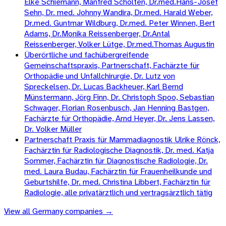
Elke Schiemann, Manfred Scholten, Dr.med.Hans-Josef
Sehn, Dr. med. Johnny Wandira, Dr.med. Harald Weber,
Dr.med. Guntmar Wildburg, Dr.med. Peter Winnen, Bert
Adams, Dr.Monika Reissenberger, Dr.Antal
Reissenberger, Volker Lütge, Dr.med.Thomas Augustin
Überörtliche und fachübergreifende
Gemeinschaftspraxis, Partnerschaft, Fachärzte für
Orthopädie und Unfallchirurgie, Dr. Lutz von
Spreckelsen, Dr. Lucas Backheuer, Karl Bernd
Münstermann, Jörg Finn, Dr. Christoph Spoo, Sebastian
Schwager, Florian Rosenbusch, Jan Henning Bastgen,
Fachärzte für Orthopädie, Arnd Heyer, Dr. Jens Lassen,
Dr. Volker Müller
Partnerschaft Praxis für Mammadiagnostik Ulrike Rönck,
Fachärztin für Radiologische Diagnostik, Dr. med. Katja
Sommer, Fachärztin für Diagnostische Radiologie, Dr.
med. Laura Budau, Fachärztin für Frauenheilkunde und
Geburtshilfe, Dr. med. Christina Libbert, Fachärztin für
Radiologie, alle privatärztlich und vertragsärztlich tätig
View all
Germany
companies →