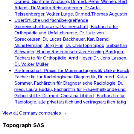
Dr.med. Guntmar Wildburg, Dr.med. Peter Winnen, Bert
Adams, Dr.Monika Reissenberger, Dr.Antal
Reissenberger, Volker Lütge, Dr.med.Thomas Augustin
Überörtliche und fachübergreifende
Gemeinschaftspraxis, Partnerschaft, Fachärzte für
Orthopädie und Unfallchirurgie, Dr. Lutz von
Spreckelsen, Dr. Lucas Backheuer, Karl Bernd
Münstermann, Jörg Finn, Dr. Christoph Spoo, Sebastian
Schwager, Florian Rosenbusch, Jan Henning Bastgen,
Fachärzte für Orthopädie, Arnd Heyer, Dr. Jens Lassen,
Dr. Volker Müller
Partnerschaft Praxis für Mammadiagnostik Ulrike Rönck,
Fachärztin für Radiologische Diagnostik, Dr. med. Katja
Sommer, Fachärztin für Diagnostische Radiologie, Dr.
med. Laura Budau, Fachärztin für Frauenheilkunde und
Geburtshilfe, Dr. med. Christina Libbert, Fachärztin für
Radiologie, alle privatärztlich und vertragsärztlich tätig
View all
Germany
companies →
Topograph SAS