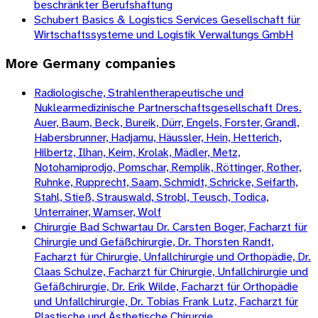
beschränkter Berufshaftung
Schubert Basics & Logistics Services Gesellschaft für
Wirtschaftssysteme und Logistik Verwaltungs GmbH
More
Germany
companies
Radiologische, Strahlentherapeutische und
Nuklearmedizinische Partnerschaftsgesellschaft Dres.
Auer, Baum, Beck, Bureik, Dürr, Engels, Forster, Grandl,
Habersbrunner, Hadjamu, Häussler, Hein, Hetterich,
Hilbertz, Ilhan, Keim, Krolak, Mädler, Metz,
Notohamiprodjo, Pomschar, Remplik, Röttinger, Rother,
Ruhnke, Rupprecht, Saam, Schmidt, Schricke, Seifarth,
Stahl, Stieß, Strauswald, Strobl, Teusch, Todica,
Unterrainer, Wamser, Wolf
Chirurgie Bad Schwartau Dr. Carsten Boger, Facharzt für
Chirurgie und Gefäßchirurgie, Dr. Thorsten Randt,
Facharzt für Chirurgie, Unfallchirurgie und Orthopädie, Dr.
Claas Schulze, Facharzt für Chirurgie, Unfallchirurgie und
Gefäßchirurgie, Dr. Erik Wilde, Facharzt für Orthopädie
und Unfallchirurgie, Dr. Tobias Frank Lutz, Facharzt für
Plastische und Ästhetische Chirurgie,