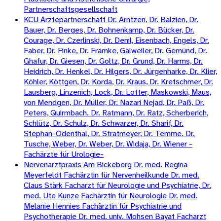
Partnerschaftsgesellschaft
KCU Ärztepartnerschaft Dr. Arntzen, Dr. Balzien, Dr.
Bauer, Dr. Berges, Dr. Bohnenkamp, Dr. Bücker, Dr.
Courage, Dr. Czerlinski, Dr. Denil, Eisenbach, Engels, Dr.
Faber, Dr. Finke, Dr. Främke, Gälweiler, Dr. Gemünd, Dr.
Ghafur, Dr. Giesen, Dr. Goltz, Dr. Grund, Dr. Harms, Dr.
Heidrich, Dr. Henkel, Dr. Hilgers, Dr. Jürgenharke, Dr. Klier,
Köhler, Köttgen, Dr. Korda, Dr. Kraus, Dr. Kretschmer, Dr.
Lausberg, Linzenich, Lock, Dr. Lotter, Maskowski, Maus,
von Mendgen, Dr. Müller, Dr. Nazari Nejad, Dr. Paß, Dr.
Peters, Quirmbach. Dr. Ratmann, Dr. Ratz, Scherberich,
Schlütz, Dr. Schulz, Dr. Schwarzer, Dr. Sharif, Dr.
Stephan-Odenthal, Dr. Stratmeyer, Dr. Temme. Dr.
Tusche, Weber, Dr. Weber, Dr. Widaja, Dr. Wiener -
Fachärzte für Urologie-
Nervenarztpraxis Am Bickeberg Dr. med. Regina
Meyerfeldt Fachärztin für Nervenheilkunde Dr. med.
Claus Stärk Facharzt für Neurologie und Psychiatrie, Dr.
med. Ute Kunze Fachärztin für Neurologie Dr. med.
Melanie Hennies Fachärztin für Psychiatrie und
Psychotherapie Dr. med. univ. Mohsen Bayat Facharzt