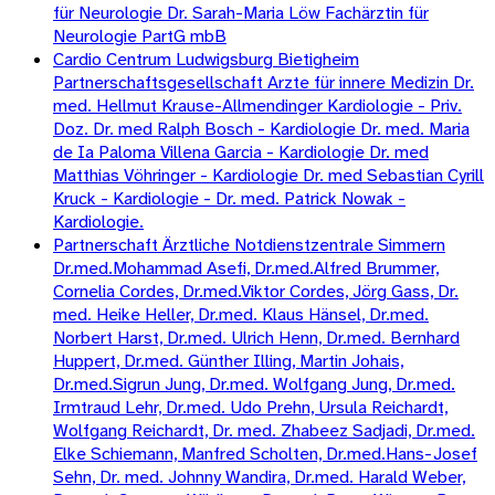
für Neurologie Dr. Sarah-Maria Löw Fachärztin für
Neurologie PartG mbB
Cardio Centrum Ludwigsburg Bietigheim
Partnerschaftsgesellschaft Arzte für innere Medizin Dr.
med. Hellmut Krause-Allmendinger Kardiologie - Priv.
Doz. Dr. med Ralph Bosch - Kardiologie Dr. med. Maria
de Ia Paloma Villena Garcia - Kardiologie Dr. med
Matthias Vöhringer - Kardiologie Dr. med Sebastian Cyrill
Kruck - Kardiologie - Dr. med. Patrick Nowak -
Kardiologie.
Partnerschaft Ärztliche Notdienstzentrale Simmern
Dr.med.Mohammad Asefi, Dr.med.Alfred Brummer,
Cornelia Cordes, Dr.med.Viktor Cordes, Jörg Gass, Dr.
med. Heike Heller, Dr.med. Klaus Hänsel, Dr.med.
Norbert Harst, Dr.med. Ulrich Henn, Dr.med. Bernhard
Huppert, Dr.med. Günther Illing, Martin Johais,
Dr.med.Sigrun Jung, Dr.med. Wolfgang Jung, Dr.med.
Irmtraud Lehr, Dr.med. Udo Prehn, Ursula Reichardt,
Wolfgang Reichardt, Dr. med. Zhabeez Sadjadi, Dr.med.
Elke Schiemann, Manfred Scholten, Dr.med.Hans-Josef
Sehn, Dr. med. Johnny Wandira, Dr.med. Harald Weber,