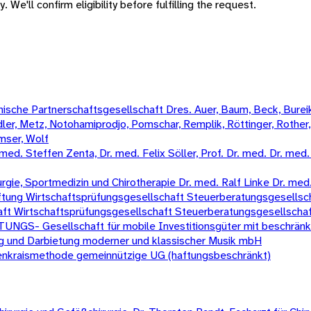
 We'll confirm eligibility before fulfilling the request.
sche Partnerschaftsgesellschaft Dres. Auer, Baum, Beck, Bureik,
Mädler, Metz, Notohamiprodjo, Pomschar, Remplik, Röttinger, Rother
amser, Wolf
 Steffen Zenta, Dr. med. Felix Söller, Prof. Dr. med. Dr. med. un
urgie, Sportmedizin und Chirotherapie Dr. med. Ralf Linke Dr. 
ftung Wirtschaftsprüfungsgesellschaft Steuerberatungsgesellsc
ft Wirtschaftsprüfungsgesellschaft Steuerberatungsgesellscha
Gesellschaft für mobile Investitionsgüter mit beschränkt
ng und Darbietung moderner und klassischer Musik mbH
enkraismethode gemeinnützige UG (haftungsbeschränkt)