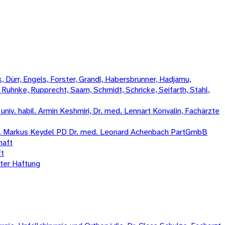
 Dürr, Engels, Forster, Grandl, Habersbrunner, Hadjamu,
, Ruhnke, Rupprecht, Saam, Schmidt, Schricke, Seifarth, Stahl,
iv. habil. Armin Keshmiri, Dr. med. Lennart Konvalin, Fachärzte
med. Markus Keydel PD Dr. med. Leonard Achenbach PartGmbB
haft
ft
er Haftung