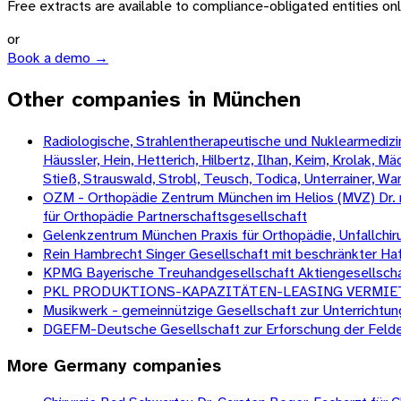
Free extracts are available to compliance-obligated entities only.
or
Book a demo →
Other companies in München
Radiologische, Strahlentherapeutische und Nuklearmedizini
Häussler, Hein, Hetterich, Hilbertz, Ilhan, Keim, Krolak, 
Stieß, Strauswald, Strobl, Teusch, Todica, Unterrainer, W
OZM - Orthopädie Zentrum München im Helios (MVZ) Dr. med.
für Orthopädie Partnerschaftsgesellschaft
Gelenkzentrum München Praxis für Orthopädie, Unfallchir
Rein Hambrecht Singer Gesellschaft mit beschränkter Ha
KPMG Bayerische Treuhandgesellschaft Aktiengesellscha
PKL PRODUKTIONS-KAPAZITÄTEN-LEASING VERMIETUNGS- 
Musikwerk - gemeinnützige Gesellschaft zur Unterrichtu
DGEFM-Deutsche Gesellschaft zur Erforschung der Feld
More
Germany
companies