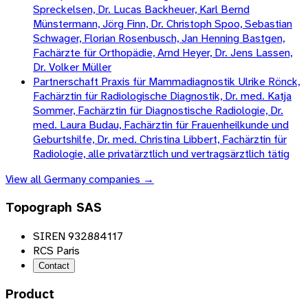
Spreckelsen, Dr. Lucas Backheuer, Karl Bernd
Münstermann, Jörg Finn, Dr. Christoph Spoo, Sebastian
Schwager, Florian Rosenbusch, Jan Henning Bastgen,
Fachärzte für Orthopädie, Arnd Heyer, Dr. Jens Lassen,
Dr. Volker Müller
Partnerschaft Praxis für Mammadiagnostik Ulrike Rönck,
Fachärztin für Radiologische Diagnostik, Dr. med. Katja
Sommer, Fachärztin für Diagnostische Radiologie, Dr.
med. Laura Budau, Fachärztin für Frauenheilkunde und
Geburtshilfe, Dr. med. Christina Libbert, Fachärztin für
Radiologie, alle privatärztlich und vertragsärztlich tätig
View all
Germany
companies →
Topograph SAS
SIREN 932884117
RCS Paris
Contact
Product