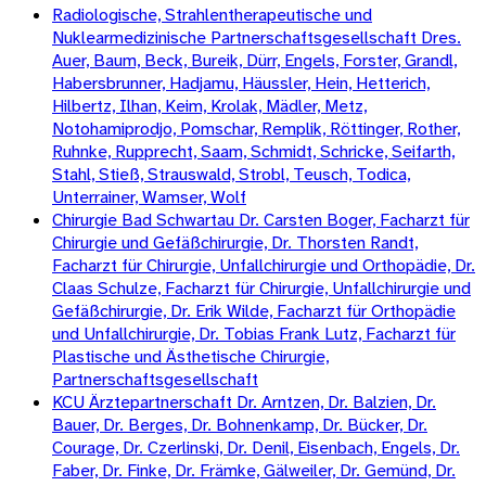
Radiologische, Strahlentherapeutische und
Nuklearmedizinische Partnerschaftsgesellschaft Dres.
Auer, Baum, Beck, Bureik, Dürr, Engels, Forster, Grandl,
Habersbrunner, Hadjamu, Häussler, Hein, Hetterich,
Hilbertz, Ilhan, Keim, Krolak, Mädler, Metz,
Notohamiprodjo, Pomschar, Remplik, Röttinger, Rother,
Ruhnke, Rupprecht, Saam, Schmidt, Schricke, Seifarth,
Stahl, Stieß, Strauswald, Strobl, Teusch, Todica,
Unterrainer, Wamser, Wolf
Chirurgie Bad Schwartau Dr. Carsten Boger, Facharzt für
Chirurgie und Gefäßchirurgie, Dr. Thorsten Randt,
Facharzt für Chirurgie, Unfallchirurgie und Orthopädie, Dr.
Claas Schulze, Facharzt für Chirurgie, Unfallchirurgie und
Gefäßchirurgie, Dr. Erik Wilde, Facharzt für Orthopädie
und Unfallchirurgie, Dr. Tobias Frank Lutz, Facharzt für
Plastische und Ästhetische Chirurgie,
Partnerschaftsgesellschaft
KCU Ärztepartnerschaft Dr. Arntzen, Dr. Balzien, Dr.
Bauer, Dr. Berges, Dr. Bohnenkamp, Dr. Bücker, Dr.
Courage, Dr. Czerlinski, Dr. Denil, Eisenbach, Engels, Dr.
Faber, Dr. Finke, Dr. Främke, Gälweiler, Dr. Gemünd, Dr.