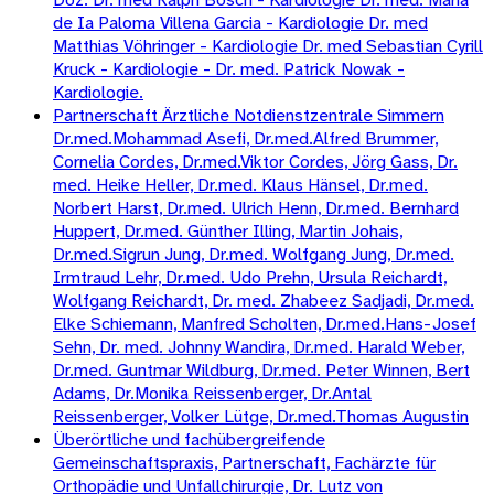
de Ia Paloma Villena Garcia - Kardiologie Dr. med
Matthias Vöhringer - Kardiologie Dr. med Sebastian Cyrill
Kruck - Kardiologie - Dr. med. Patrick Nowak -
Kardiologie.
Partnerschaft Ärztliche Notdienstzentrale Simmern
Dr.med.Mohammad Asefi, Dr.med.Alfred Brummer,
Cornelia Cordes, Dr.med.Viktor Cordes, Jörg Gass, Dr.
med. Heike Heller, Dr.med. Klaus Hänsel, Dr.med.
Norbert Harst, Dr.med. Ulrich Henn, Dr.med. Bernhard
Huppert, Dr.med. Günther Illing, Martin Johais,
Dr.med.Sigrun Jung, Dr.med. Wolfgang Jung, Dr.med.
Irmtraud Lehr, Dr.med. Udo Prehn, Ursula Reichardt,
Wolfgang Reichardt, Dr. med. Zhabeez Sadjadi, Dr.med.
Elke Schiemann, Manfred Scholten, Dr.med.Hans-Josef
Sehn, Dr. med. Johnny Wandira, Dr.med. Harald Weber,
Dr.med. Guntmar Wildburg, Dr.med. Peter Winnen, Bert
Adams, Dr.Monika Reissenberger, Dr.Antal
Reissenberger, Volker Lütge, Dr.med.Thomas Augustin
Überörtliche und fachübergreifende
Gemeinschaftspraxis, Partnerschaft, Fachärzte für
Orthopädie und Unfallchirurgie, Dr. Lutz von