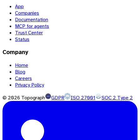
App
Companies
Documentation
MCP for agents
Trust Center
Status
Company
Home
Blog
Careers
Privacy Policy
©
2026
Topograph
GDPR
ISO 27001
SOC 2 Type 2