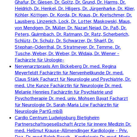
Ghafur, Dr. Giesen, Dr. Goltz, Dr. Grund, Dr. Harms, Dr.
Heidrich, Dr. Henkel, Dr. Hilgers, Dr. Jürgenharke, Dr. Klier,
Köhler, Köttgen, Dr. Korda, Dr. Kraus, Dr. Kretschmer, Dr.
Lausberg, Linzenich, Lock, Dr. Lotter, Maskowski, Maus,
von Mendgen, Dr. Müller, Dr. Nazari Nejad, Dr. Paß, Dr.
Peters, Quirmbach. Dr. Ratmann, Dr. Ratz, Scherberich,
Schlütz, Dr. Schulz, Dr. Schwarzer, Dr. Sharif, Dr.
Stephan-Odenthal, Dr. Stratmeyer, Dr. Temme. Dr.
Tusche, Weber, Dr. Weber, Dr. Widaja, Dr. Wiener -
Fachärzte für Urologie-
Nervenarztpraxis Am Bickeberg Dr. med. Regina
Meyerfeldt Fachärztin für Nervenheilkunde Dr. med.
Claus Stärk Facharzt für Neurologie und Psychiatrie, Dr.
med. Ute Kunze Fachärztin für Neurologie Dr. med.
Melanie Hennies Fachärztin für Psychiatrie und
Psychotherapie Dr. med. univ. Mohsen Bayat Facharzt
für Neurologie Dr. Sarah-Maria Löw Fachärztin für
Neurologie PartG mbB
Cardio Centrum Ludwigsburg Bietigheim
Partnerschaftsgesellschaft Arzte für innere Medizin Dr.
med. Hellmut Krause-Allmendinger Kardiologie - Priv.
Doz. Dr. med Ralph Bosch - Kardiologie Dr. med. Maria