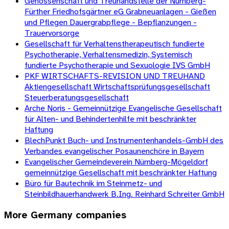
Genossenschaft und Treuhandstelle der Nürnberg-
Fürther Friedhofsgärtner eG Grabneuanlagen - Gießen
und Pflegen Dauergrabpflege - Bepflanzungen -
Trauervorsorge
Gesellschaft für Verhaltenstherapeutisch fundierte
Psychotherapie, Verhaltensmedizin, Systemisch
fundierte Psychotherapie und Sexuologie IVS GmbH
PKF WIRTSCHAFTS-REVISION UND TREUHAND
Aktiengesellschaft Wirtschaftsprüfungsgesellschaft
Steuerberatungsgesellschaft
Arche Noris - Gemeinnützige Evangelische Gesellschaft
für Alten- und Behindertenhilfe mit beschränkter
Haftung
BlechPunkt Buch- und Instrumentenhandels-GmbH des
Verbandes evangelischer Posaunenchöre in Bayern
Evangelischer Gemeindeverein Nürnberg-Mögeldorf
gemeinnützige Gesellschaft mit beschränkter Haftung
Büro für Bautechnik im Steinmetz- und
Steinbildhauerhandwerk B.Ing. Reinhard Schreiter GmbH
More
Germany
companies