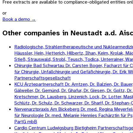
Free extracts are available to compliance-obligated entities only.
or
Book a demo →
Other companies in Neustadt a.d. Ais
Radiologische, Strahlentherapeutische und Nuklearmedizini
Häussler, Hein, Hetterich, Hilbertz, Ilhan, Keim, Krolak, 
Stieß, Strauswald, Strobl, Teusch, Todica, Unterrainer, W
Chirurgie Bad Schwartau Dr. Carsten Boger, Facharzt für Ch
für Chirurgie, Unfallchirurgie und Gefäßchirurgie, Dr. Erik 
Partnerschaftsgesellschaft
KCU Ärztepartnerschaft Dr. Arntzen, Dr. Balzien, Dr. Bauer, 
Gälweiler, Dr. Gemünd, Dr. Ghafur, Dr. Giesen, Dr. Goltz, Dr. 
Kretschmer, Dr. Lausberg, Linzenich, Lock, Dr. Lotter, Mas
Schlütz, Dr. Schulz, Dr. Schwarzer, Dr. Sharif, Dr. Stepha
Nervenarztpraxis Am Bickeberg Dr. med. Regina Meyerfeldt
für Neurologie Dr. med. Melanie Hennies Fachärztin für Ps
PartG mbB
Cardio Centrum Ludwigsburg Bietigheim Partnerschaftsgese