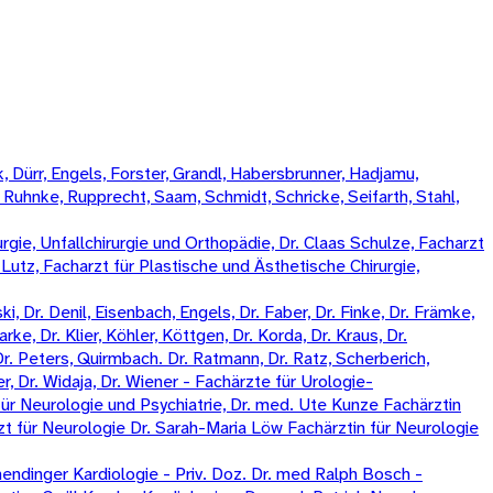
 Dürr, Engels, Forster, Grandl, Habersbrunner, Hadjamu,
, Ruhnke, Rupprecht, Saam, Schmidt, Schricke, Seifarth, Stahl,
rgie, Unfallchirurgie und Orthopädie, Dr. Claas Schulze, Facharzt
k Lutz, Facharzt für Plastische und Ästhetische Chirurgie,
, Dr. Denil, Eisenbach, Engels, Dr. Faber, Dr. Finke, Dr. Främke,
rke, Dr. Klier, Köhler, Köttgen, Dr. Korda, Dr. Kraus, Dr.
Dr. Peters, Quirmbach. Dr. Ratmann, Dr. Ratz, Scherberich,
, Dr. Widaja, Dr. Wiener - Fachärzte für Urologie-
ür Neurologie und Psychiatrie, Dr. med. Ute Kunze Fachärztin
zt für Neurologie Dr. Sarah-Maria Löw Fachärztin für Neurologie
ndinger Kardiologie - Priv. Doz. Dr. med Ralph Bosch -