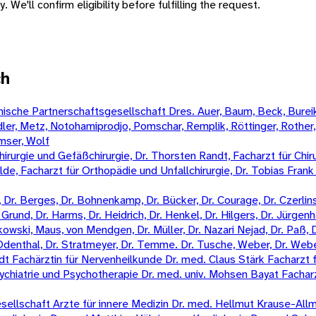
 We'll confirm eligibility before fulfilling the request.
ch
sche Partnerschaftsgesellschaft Dres. Auer, Baum, Beck, Bureik,
Mädler, Metz, Notohamiprodjo, Pomschar, Remplik, Röttinger, Rother
amser, Wolf
irurgie und Gefäßchirurgie, Dr. Thorsten Randt, Facharzt für Chiru
Wilde, Facharzt für Orthopädie und Unfallchirurgie, Dr. Tobias Fran
Dr. Berges, Dr. Bohnenkamp, Dr. Bücker, Dr. Courage, Dr. Czerlinski
Grund, Dr. Harms, Dr. Heidrich, Dr. Henkel, Dr. Hilgers, Dr. Jürgenha
kowski, Maus, von Mendgen, Dr. Müller, Dr. Nazari Nejad, Dr. Paß, 
n-Odenthal, Dr. Stratmeyer, Dr. Temme. Dr. Tusche, Weber, Dr. Weber
 Fachärztin für Nervenheilkunde Dr. med. Claus Stärk Facharzt f
ychiatrie und Psychotherapie Dr. med. univ. Mohsen Bayat Fachar
llschaft Arzte für innere Medizin Dr. med. Hellmut Krause-Allme