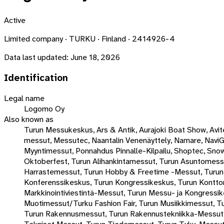
Active
Limited company · TURKU · Finland · 2414926-4
Data last updated:
June 18, 2026
Identification
Legal name
Logomo Oy
Also known as
Turun Messukeskus, Ars & Antik, Aurajoki Boat Show, Avit
messut, Messutec, Naantalin Venenäyttely, Namare, NaviG
Myyntimessut, Ponnahdus Pinnalle-Kilpailu, Shoptec, Sn
Oktoberfest, Turun Alihankintamessut, Turun Asuntomess
Harrastemessut, Turun Hobby & Freetime -Messut, Turun 
Konferenssikeskus, Turun Kongressikeskus, Turun Konttori
Markkinointiviestintä-Messut, Turun Messu- ja Kongressi
Muotimessut/Turku Fashion Fair, Turun Musiikkimessut, T
Turun Rakennusmessut, Turun Rakennustekniikka-Messut, T