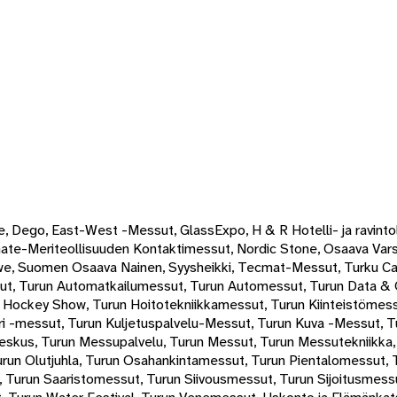
e, Dego, East-West -Messut, GlassExpo, H & R Hotelli- ja ravint
ate-Meriteollisuuden Kontaktimessut, Nordic Stone, Osaava Vars
owe, Suomen Osaava Nainen, Syysheikki, Tecmat-Messut, Turku C
ut, Turun Automatkailumessut, Turun Automessut, Turun Data & 
Hockey Show, Turun Hoitotekniikkamessut, Turun Kiinteistömess
 -messut, Turun Kuljetuspalvelu-Messut, Turun Kuva -Messut, Tu
keskus, Turun Messupalvelu, Turun Messut, Turun Messutekniikka,
urun Olutjuhla, Turun Osahankintamessut, Turun Pientalomessut,
urun Saaristomessut, Turun Siivousmessut, Turun Sijoitusmessut,