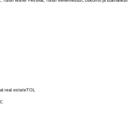
, Turun Water Festival, Turun Venemessut, Uskonto ja Elämänka
al real estate
TOL
IC