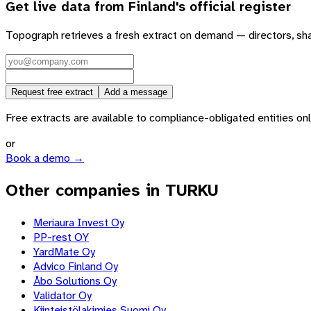
Get live data from
Finland
's official register
Topograph retrieves a fresh extract on demand — directors, sh
Request free extract
Add a message
Free extracts are available to compliance-obligated entities only.
or
Book a demo →
Other companies in TURKU
Meriaura Invest Oy
PP-rest OY
YardMate Oy
Advico Finland Oy
Åbo Solutions Oy
Validator Oy
Kiinteistölakimies Suomi Oy