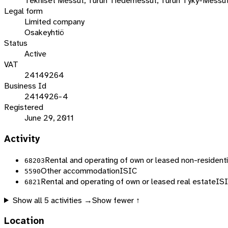
Tekniset Messut, Turun Tiedemessut, Turun Tyky-Messut
Legal form
Limited company
Osakeyhtiö
Status
Active
VAT
24149264
Business Id
2414926-4
Registered
June 29, 2011
Activity
Rental and operating of own or leased non-residenti
68203
Other accommodation
ISIC
5590
Rental and operating of own or leased real estate
IS
6821
Show all
5
activities →
Show fewer ↑
Location