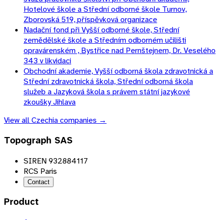
Hotelové škole a Střední odborné škole Turnov,
Zborovská 519, příspěvková organizace
Nadační fond při Vyšší odborné škole, Střední
zemědělské škole a Středním odborném učilišti
opravárenském , Bystřice nad Pernštejnem, Dr. Veselého
343 v likvidaci
Obchodní akademie, Vyšší odborná škola zdravotnická a
Střední zdravotnická škola, Střední odborná škola
služeb a Jazyková škola s právem státní jazykové
zkoušky Jihlava
View all
Czechia
companies →
Topograph SAS
SIREN 932884117
RCS Paris
Contact
Product