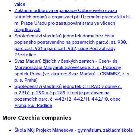
válce
Základní odborová organizace Odborového svazu
státních orgánů a organizací při Územním pracovišti v hl.
m. Praze Úřadu pro zastupování státu ve věcech
majetkových
Společenství vlastníků jednotek domu bez čísla
popisného postaveného na pozemcích parc.č. st. 930,
parc.č.st. 931 a parc.č.st. 932, ulice Pod Zahrady,
Přezletice
Svaz Maďarů žijících v českých zemích - Cseh- és
Morvaországi Magyarok Szövetsége, z. s., Pobočný
spolek Praha (ve zkratce: Svaz Maďarů - CSMMSZ, z. s.,
p. s. Praha)
Společenství vlastníků jednotek CTIRAD v domě č.
p.291,č. p.290 a č.p.289, který je postaven na
pozemcích parc. č. 442/12, 442/11, 442/10, obec
Praha, k.ú. Radlice
More
Czechia
companies
Škola Můj Projekt Mánesova - gymnázium, základní škola