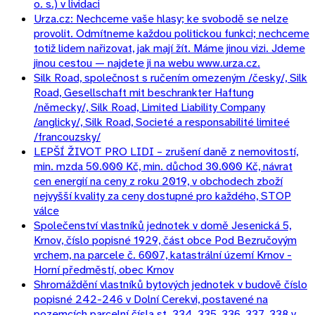
o. s.) v lividaci
Urza.cz: Nechceme vaše hlasy; ke svobodě se nelze
provolit. Odmítneme každou politickou funkci; nechceme
totiž lidem nařizovat, jak mají žít. Máme jinou vizi. Jdeme
jinou cestou — najdete ji na webu www.urza.cz.
Silk Road, společnost s ručením omezeným /česky/, Silk
Road, Gesellschaft mit beschrankter Haftung
/německy/, Silk Road, Limited Liability Company
/anglicky/, Silk Road, Societé a responsabilité limiteé
/francouzsky/
LEPŠÍ ŽIVOT PRO LIDI – zrušení daně z nemovitostí,
min. mzda 50.000 Kč, min. důchod 30.000 Kč, návrat
cen energií na ceny z roku 2019, v obchodech zboží
nejvyšší kvality za ceny dostupné pro každého, STOP
válce
Společenství vlastníků jednotek v domě Jesenická 5,
Krnov, číslo popisné 1929, část obce Pod Bezručovým
vrchem, na parcele č. 6007, katastrální území Krnov -
Horní předměstí, obec Krnov
Shromáždění vlastníků bytových jednotek v budově číslo
popisné 242-246 v Dolní Cerekvi, postavené na
pozemcích parcelní čísla st. 334, 335, 336, 337, 338 v