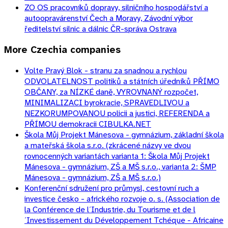
ZO OS pracovníků dopravy, silničního hospodářství a
autoopravárenství Čech a Moravy, Závodní výbor
ředitelství silnic a dálnic ČR-správa Ostrava
More
Czechia
companies
Volte Pravý Blok - stranu za snadnou a rychlou
ODVOLATELNOST politiků a státních úředníků PŘÍMO
OBČANY, za NÍZKÉ daně, VYROVNANÝ rozpočet,
MINIMALIZACI byrokracie, SPRAVEDLIVOU a
NEZKORUMPOVANOU policii a justici, REFERENDA a
PŘÍMOU demokracii CIBULKA.NET
Škola Můj Projekt Mánesova - gymnázium, základní škola
a mateřská škola s.r.o. (zkrácené názvy ve dvou
rovnocenných variantách varianta 1: Škola Můj Projekt
Mánesova - gymnázium, ZŠ a MŠ s.r.o., varianta 2: ŠMP
Mánesova - gymnázium, ZŠ a MŠ s.r.o.)
Konferenční sdružení pro průmysl, cestovní ruch a
investice česko - afrického rozvoje o. s. (Association de
la Conférence de l´Industrie, du Tourisme et de l
´Investissement du Développement Tchéque - Africaine