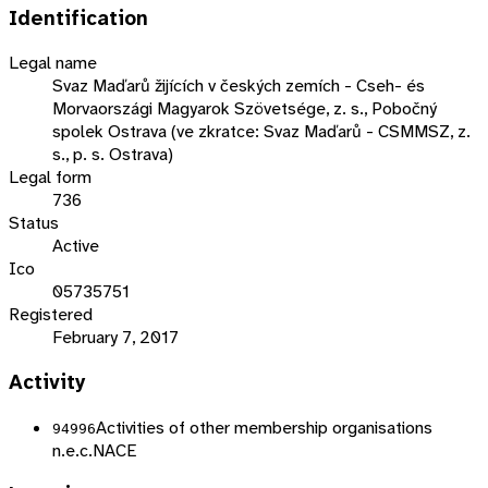
Identification
Legal name
Svaz Maďarů žijících v českých zemích - Cseh- és
Morvaországi Magyarok Szövetsége, z. s., Pobočný
spolek Ostrava (ve zkratce: Svaz Maďarů - CSMMSZ, z.
s., p. s. Ostrava)
Legal form
736
Status
Active
Ico
05735751
Registered
February 7, 2017
Activity
Activities of other membership organisations
94996
n.e.c.
NACE