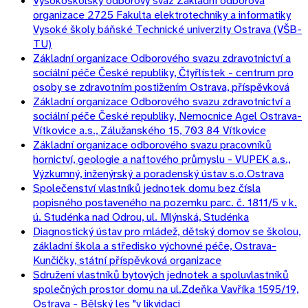
Vysokoškolský odborový svaz Základní odborová
organizace 2725 Fakulta elektrotechniky a informatiky
Vysoké školy báňské Technické univerzity Ostrava (VŠB-
TU)
Základní organizace Odborového svazu zdravotnictví a
sociální péče České republiky, Čtyřlístek - centrum pro
osoby se zdravotním postižením Ostrava, příspěvková
Základní organizace Odborového svazu zdravotnictví a
sociální péče České republiky, Nemocnice Agel Ostrava-
Vítkovice a.s., Zálužanského 15, 703 84 Vítkovice
Základní organizace odborového svazu pracovníků
hornictví, geologie a naftového průmyslu - VUPEK a.s.,
Výzkumný, inženýrský a poradenský ústav s.o.Ostrava
Společenství vlastníků jednotek domu bez čísla
popisného postaveného na pozemku parc. č. 1811/5 v k.
ú. Studénka nad Odrou, ul. Mlýnská, Studénka
Diagnostický ústav pro mládež, dětský domov se školou,
základní škola a středisko výchovné péče, Ostrava-
Kunčičky, státní příspěvková organizace
Sdružení vlastníků bytových jednotek a spoluvlastníků
společných prostor domu na ul.Zdeňka Vavříka 1595/19,
Ostrava - Bělský les "v likvidaci