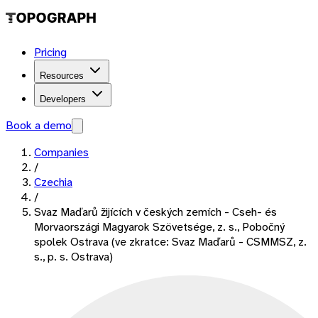
Pricing
Resources
Developers
Book a demo
Companies
/
Czechia
/
Svaz Maďarů žijících v českých zemích - Cseh- és
Morvaországi Magyarok Szövetsége, z. s., Pobočný
spolek Ostrava (ve zkratce: Svaz Maďarů - CSMMSZ, z.
s., p. s. Ostrava)