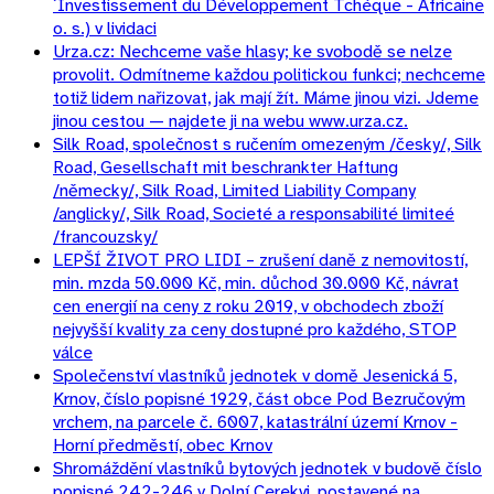
´Investissement du Développement Tchéque - Africaine
o. s.) v lividaci
Urza.cz: Nechceme vaše hlasy; ke svobodě se nelze
provolit. Odmítneme každou politickou funkci; nechceme
totiž lidem nařizovat, jak mají žít. Máme jinou vizi. Jdeme
jinou cestou — najdete ji na webu www.urza.cz.
Silk Road, společnost s ručením omezeným /česky/, Silk
Road, Gesellschaft mit beschrankter Haftung
/německy/, Silk Road, Limited Liability Company
/anglicky/, Silk Road, Societé a responsabilité limiteé
/francouzsky/
LEPŠÍ ŽIVOT PRO LIDI – zrušení daně z nemovitostí,
min. mzda 50.000 Kč, min. důchod 30.000 Kč, návrat
cen energií na ceny z roku 2019, v obchodech zboží
nejvyšší kvality za ceny dostupné pro každého, STOP
válce
Společenství vlastníků jednotek v domě Jesenická 5,
Krnov, číslo popisné 1929, část obce Pod Bezručovým
vrchem, na parcele č. 6007, katastrální území Krnov -
Horní předměstí, obec Krnov
Shromáždění vlastníků bytových jednotek v budově číslo
popisné 242-246 v Dolní Cerekvi, postavené na