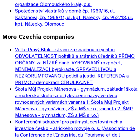
organizace Olomouckého kraje, o.s.
Společenství vlastníků v domě čp. 1069/16, ul.
Kaštanová, čp. 1068/11, ul. kpt. Nálepky, čp. 962/13, ul.
kpt. Nálepky, Olomouc
More
Czechia
companies
Volte Pravý Blok - stranu za snadnou a rychlou
ODVOLATELNOST politiků a státních úředníků PŘÍMO
OBČANY, za NÍZKÉ daně, VYROVNANÝ rozpočet,
MINIMALIZACI byrokracie, SPRAVEDLIVOU a
NEZKORUMPOVANOU policii a justici, REFERENDA a
PŘÍMOU demokracii CIBULKA.NET
Škola Můj Projekt Mánesova - gymnázium, základní škola
a mateřská škola s.r.o. (zkrácené názvy ve dvou
rovnocenných variantách varianta 1: Škola Můj Projekt
Mánesova - gymnázium, ZŠ a MŠ s.r.o., varianta 2: ŠMP
Mánesova - gymnázium, ZŠ a MŠ s.r.o.)
Konferenční sdružení pro průmysl, cestovní ruch a
investice česko - afrického rozvoje o. s. (Association de
la Conférence de l´Industrie, du Tourisme et de l