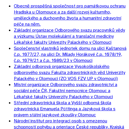
Obecně prospěšná společnost pro památkovou ochranu
Hradiska u Olomouce a za další rozvoj kulturního,
uměleckého a duchovního života a humanitní zdravotní
péče na něm.
Základní organizace Odborového svazu pracovníků vědy
a výzkumu Ústav molekulární a translační medicíny
Lékařské fakulty Univezity Palackého v Olomouci
Společenství vlastníků jednotek domu na ulici Kaštanová
č.p. 1077/27, na ulici Dr. Milady Horákové č.p. 1078/19,
č.p. 1079/21 a č.p. 1080/23 v Olomouci
Základní odborová organizace Vysokoškolského
odborového svazu Fakulta zdravotnických věd Univerzity
Palackého v Olomouci (ZO VOS FZV UP v Olomouci)
Místní organizace Odborového svazu zdravotnictví a
sociální péče ČR, Fakultní nemocnice Olomouc a
Lékařské fakulty Univerzity Palackého v Olomouci
Střední zdravotnická škola a Vyšší odborná škola
zdravotnická Emanuela Pöttinga a Jazyková škola s
právem státní jazykové zkoušky Olomouc
Národní institut pro integraci osob s omezenou
schopností pohybu a orientace České republiky, Krajská