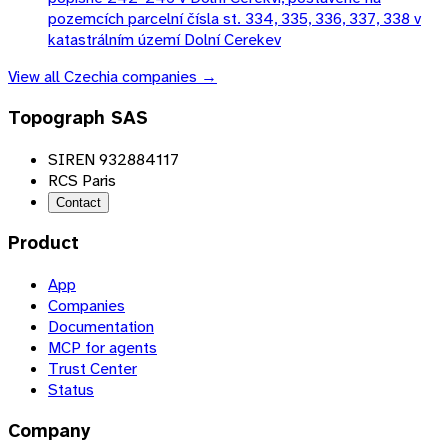
pozemcích parcelní čísla st. 334, 335, 336, 337, 338 v
katastrálním území Dolní Cerekev
View all
Czechia
companies →
Topograph SAS
SIREN 932884117
RCS Paris
Contact
Product
App
Companies
Documentation
MCP for agents
Trust Center
Status
Company