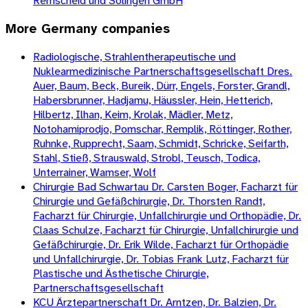
Remscheid und Solingen GmbH
More
Germany
companies
Radiologische, Strahlentherapeutische und
Nuklearmedizinische Partnerschaftsgesellschaft Dres.
Auer, Baum, Beck, Bureik, Dürr, Engels, Forster, Grandl,
Habersbrunner, Hadjamu, Häussler, Hein, Hetterich,
Hilbertz, Ilhan, Keim, Krolak, Mädler, Metz,
Notohamiprodjo, Pomschar, Remplik, Röttinger, Rother,
Ruhnke, Rupprecht, Saam, Schmidt, Schricke, Seifarth,
Stahl, Stieß, Strauswald, Strobl, Teusch, Todica,
Unterrainer, Wamser, Wolf
Chirurgie Bad Schwartau Dr. Carsten Boger, Facharzt für
Chirurgie und Gefäßchirurgie, Dr. Thorsten Randt,
Facharzt für Chirurgie, Unfallchirurgie und Orthopädie, Dr.
Claas Schulze, Facharzt für Chirurgie, Unfallchirurgie und
Gefäßchirurgie, Dr. Erik Wilde, Facharzt für Orthopädie
und Unfallchirurgie, Dr. Tobias Frank Lutz, Facharzt für
Plastische und Ästhetische Chirurgie,
Partnerschaftsgesellschaft
KCU Ärztepartnerschaft Dr. Arntzen, Dr. Balzien, Dr.