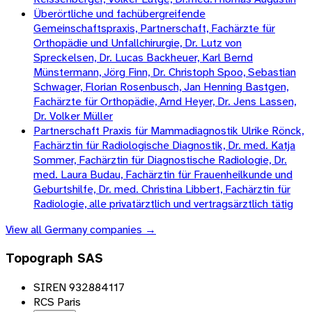
Überörtliche und fachübergreifende
Gemeinschaftspraxis, Partnerschaft, Fachärzte für
Orthopädie und Unfallchirurgie, Dr. Lutz von
Spreckelsen, Dr. Lucas Backheuer, Karl Bernd
Münstermann, Jörg Finn, Dr. Christoph Spoo, Sebastian
Schwager, Florian Rosenbusch, Jan Henning Bastgen,
Fachärzte für Orthopädie, Arnd Heyer, Dr. Jens Lassen,
Dr. Volker Müller
Partnerschaft Praxis für Mammadiagnostik Ulrike Rönck,
Fachärztin für Radiologische Diagnostik, Dr. med. Katja
Sommer, Fachärztin für Diagnostische Radiologie, Dr.
med. Laura Budau, Fachärztin für Frauenheilkunde und
Geburtshilfe, Dr. med. Christina Libbert, Fachärztin für
Radiologie, alle privatärztlich und vertragsärztlich tätig
View all
Germany
companies →
Topograph SAS
SIREN 932884117
RCS Paris