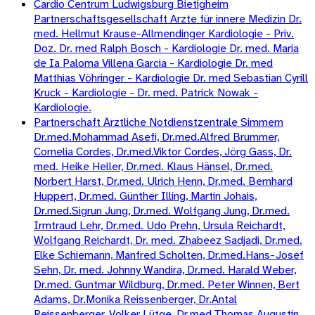
Cardio Centrum Ludwigsburg Bietigheim
Partnerschaftsgesellschaft Arzte für innere Medizin Dr.
med. Hellmut Krause-Allmendinger Kardiologie - Priv.
Doz. Dr. med Ralph Bosch - Kardiologie Dr. med. Maria
de Ia Paloma Villena Garcia - Kardiologie Dr. med
Matthias Vöhringer - Kardiologie Dr. med Sebastian Cyrill
Kruck - Kardiologie - Dr. med. Patrick Nowak -
Kardiologie.
Partnerschaft Ärztliche Notdienstzentrale Simmern
Dr.med.Mohammad Asefi, Dr.med.Alfred Brummer,
Cornelia Cordes, Dr.med.Viktor Cordes, Jörg Gass, Dr.
med. Heike Heller, Dr.med. Klaus Hänsel, Dr.med.
Norbert Harst, Dr.med. Ulrich Henn, Dr.med. Bernhard
Huppert, Dr.med. Günther Illing, Martin Johais,
Dr.med.Sigrun Jung, Dr.med. Wolfgang Jung, Dr.med.
Irmtraud Lehr, Dr.med. Udo Prehn, Ursula Reichardt,
Wolfgang Reichardt, Dr. med. Zhabeez Sadjadi, Dr.med.
Elke Schiemann, Manfred Scholten, Dr.med.Hans-Josef
Sehn, Dr. med. Johnny Wandira, Dr.med. Harald Weber,
Dr.med. Guntmar Wildburg, Dr.med. Peter Winnen, Bert
Adams, Dr.Monika Reissenberger, Dr.Antal
Reissenberger, Volker Lütge, Dr.med.Thomas Augustin