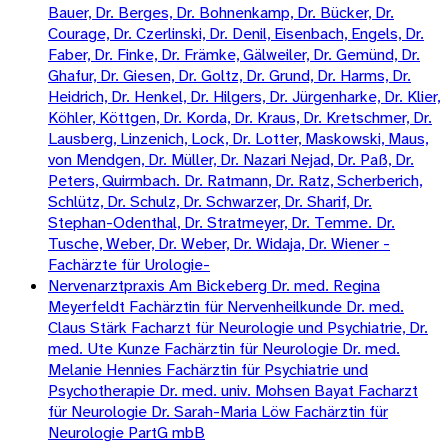
Bauer, Dr. Berges, Dr. Bohnenkamp, Dr. Bücker, Dr.
Courage, Dr. Czerlinski, Dr. Denil, Eisenbach, Engels, Dr.
Faber, Dr. Finke, Dr. Främke, Gälweiler, Dr. Gemünd, Dr.
Ghafur, Dr. Giesen, Dr. Goltz, Dr. Grund, Dr. Harms, Dr.
Heidrich, Dr. Henkel, Dr. Hilgers, Dr. Jürgenharke, Dr. Klier,
Köhler, Köttgen, Dr. Korda, Dr. Kraus, Dr. Kretschmer, Dr.
Lausberg, Linzenich, Lock, Dr. Lotter, Maskowski, Maus,
von Mendgen, Dr. Müller, Dr. Nazari Nejad, Dr. Paß, Dr.
Peters, Quirmbach. Dr. Ratmann, Dr. Ratz, Scherberich,
Schlütz, Dr. Schulz, Dr. Schwarzer, Dr. Sharif, Dr.
Stephan-Odenthal, Dr. Stratmeyer, Dr. Temme. Dr.
Tusche, Weber, Dr. Weber, Dr. Widaja, Dr. Wiener -
Fachärzte für Urologie-
Nervenarztpraxis Am Bickeberg Dr. med. Regina
Meyerfeldt Fachärztin für Nervenheilkunde Dr. med.
Claus Stärk Facharzt für Neurologie und Psychiatrie, Dr.
med. Ute Kunze Fachärztin für Neurologie Dr. med.
Melanie Hennies Fachärztin für Psychiatrie und
Psychotherapie Dr. med. univ. Mohsen Bayat Facharzt
für Neurologie Dr. Sarah-Maria Löw Fachärztin für
Neurologie PartG mbB