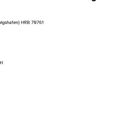
dwigshafen) HRB 70761
bH