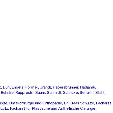
 Dürr, Engels, Forster, Grandl, Habersbrunner, Hadjamu,
, Ruhnke, Rupprecht, Saam, Schmidt, Schricke, Seifarth, Stahl,
rgie, Unfallchirurgie und Orthopädie, Dr. Claas Schulze, Facharzt
k Lutz, Facharzt für Plastische und Ästhetische Chirurgie,