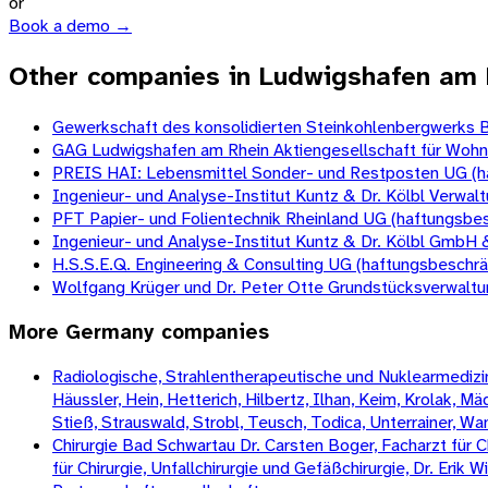
or
Book a demo →
Other companies in Ludwigshafen am 
Gewerkschaft des konsolidierten Steinkohlenbergwerks B
GAG Ludwigshafen am Rhein Aktiengesellschaft für Woh
PREIS HAI: Lebensmittel Sonder- und Restposten UG (h
Ingenieur- und Analyse-Institut Kuntz & Dr. Kölbl Verwa
PFT Papier- und Folientechnik Rheinland UG (haftungsbe
Ingenieur- und Analyse-Institut Kuntz & Dr. Kölbl GmbH 
H.S.S.E.Q. Engineering & Consulting UG (haftungsbeschrä
Wolfgang Krüger und Dr. Peter Otte Grundstücksverwalt
More
Germany
companies
Radiologische, Strahlentherapeutische und Nuklearmedizini
Häussler, Hein, Hetterich, Hilbertz, Ilhan, Keim, Krolak, 
Stieß, Strauswald, Strobl, Teusch, Todica, Unterrainer, W
Chirurgie Bad Schwartau Dr. Carsten Boger, Facharzt für Ch
für Chirurgie, Unfallchirurgie und Gefäßchirurgie, Dr. Erik 