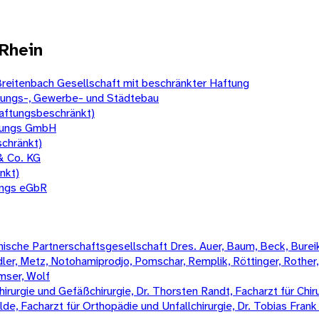
Rhein
reitenbach Gesellschaft mit beschränkter Haftung
nungs-, Gewerbe- und Städtebau
aftungsbeschränkt)
ltungs GmbH
schränkt)
& Co. KG
nkt)
ungs eGbR
sche Partnerschaftsgesellschaft Dres. Auer, Baum, Beck, Bureik,
Mädler, Metz, Notohamiprodjo, Pomschar, Remplik, Röttinger, Rother
amser, Wolf
irurgie und Gefäßchirurgie, Dr. Thorsten Randt, Facharzt für Chiru
Wilde, Facharzt für Orthopädie und Unfallchirurgie, Dr. Tobias Fran