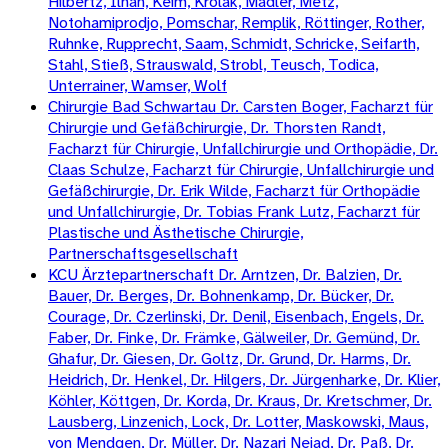
Hilbertz, Ilhan, Keim, Krolak, Mädler, Metz,
Notohamiprodjo, Pomschar, Remplik, Röttinger, Rother,
Ruhnke, Rupprecht, Saam, Schmidt, Schricke, Seifarth,
Stahl, Stieß, Strauswald, Strobl, Teusch, Todica,
Unterrainer, Wamser, Wolf
Chirurgie Bad Schwartau Dr. Carsten Boger, Facharzt für
Chirurgie und Gefäßchirurgie, Dr. Thorsten Randt,
Facharzt für Chirurgie, Unfallchirurgie und Orthopädie, Dr.
Claas Schulze, Facharzt für Chirurgie, Unfallchirurgie und
Gefäßchirurgie, Dr. Erik Wilde, Facharzt für Orthopädie
und Unfallchirurgie, Dr. Tobias Frank Lutz, Facharzt für
Plastische und Ästhetische Chirurgie,
Partnerschaftsgesellschaft
KCU Ärztepartnerschaft Dr. Arntzen, Dr. Balzien, Dr.
Bauer, Dr. Berges, Dr. Bohnenkamp, Dr. Bücker, Dr.
Courage, Dr. Czerlinski, Dr. Denil, Eisenbach, Engels, Dr.
Faber, Dr. Finke, Dr. Främke, Gälweiler, Dr. Gemünd, Dr.
Ghafur, Dr. Giesen, Dr. Goltz, Dr. Grund, Dr. Harms, Dr.
Heidrich, Dr. Henkel, Dr. Hilgers, Dr. Jürgenharke, Dr. Klier,
Köhler, Köttgen, Dr. Korda, Dr. Kraus, Dr. Kretschmer, Dr.
Lausberg, Linzenich, Lock, Dr. Lotter, Maskowski, Maus,
von Mendgen, Dr. Müller, Dr. Nazari Nejad, Dr. Paß, Dr.