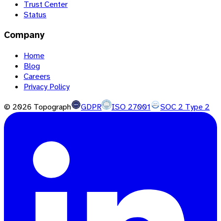
Trust Center
Status
Company
Home
Blog
Careers
Privacy Policy
©
2026
Topograph
GDPR
ISO 27001
SOC 2 Type 2