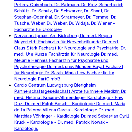
Peters, Quirmbach. Dr. Ratmann, Dr. Ratz, Scherberich,
Schlütz, Dr. Schulz, Dr. Schwarzer, Dr. Sharif, Dr.
Stephan-Odenthal, Dr. Stratmeyer, Dr. Temme. Dr.
Tusche, Weber, Dr. Weber, Dr. Widaja, Dr. Wiener -
Fachärzte für Urologie-
Nervenarztpraxis Am Bickeberg Dr. med. Regina
Meyerfeldt Fachärztin für Nervenheilkunde Dr. med.
Claus Stärk Facharzt für Neurologie und Psychiatrie, Dr.
med. Ute Kunze Fachärztin für Neurologie Dr. med.
Melanie Hennies Fachärztin für Psychiatrie und
Psychotherapie Dr. med. univ. Mohsen Bayat Facharzt
für Neurologie Dr. Sarah-Maria Löw Fachärztin für
Neurologie PartG mbB
Cardio Centrum Ludwigsburg Bietigheim
Partnerschaftsgesellschaft Arzte für innere Medizin Dr.
med. Hellmut Krause-Allmendinger Kardiologie - Priv.
Doz. Dr. med Ralph Bosch - Kardiologie Dr. med. Maria
de Ia Paloma Villena Garcia - Kardiologie Dr. med
Matthias Vöhringer - Kardiologie Dr. med Sebastian Cyrill
Kruck - Kardiologie - Dr. med. Patrick Nowak -
Kardiologie.