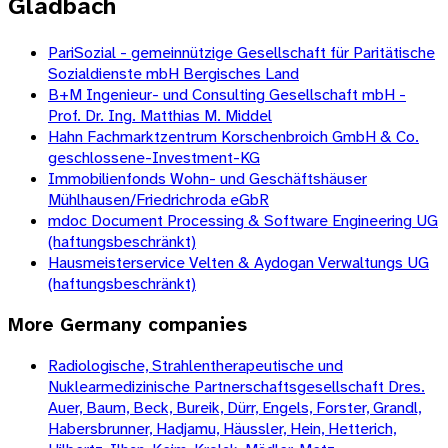
Gladbach
PariSozial - gemeinnützige Gesellschaft für Paritätische
Sozialdienste mbH Bergisches Land
B+M Ingenieur- und Consulting Gesellschaft mbH -
Prof. Dr. Ing. Matthias M. Middel
Hahn Fachmarktzentrum Korschenbroich GmbH & Co.
geschlossene-Investment-KG
Immobilienfonds Wohn- und Geschäftshäuser
Mühlhausen/Friedrichroda eGbR
mdoc Document Processing & Software Engineering UG
(haftungsbeschränkt)
Hausmeisterservice Velten & Aydogan Verwaltungs UG
(haftungsbeschränkt)
More
Germany
companies
Radiologische, Strahlentherapeutische und
Nuklearmedizinische Partnerschaftsgesellschaft Dres.
Auer, Baum, Beck, Bureik, Dürr, Engels, Forster, Grandl,
Habersbrunner, Hadjamu, Häussler, Hein, Hetterich,