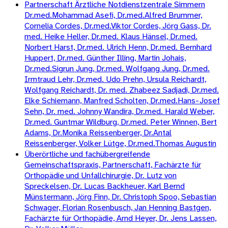
Partnerschaft Ärztliche Notdienstzentrale Simmern
Dr.med.Mohammad Asefi, Dr.med.Alfred Brummer,
Cornelia Cordes, Dr.med.Viktor Cordes, Jörg Gass, Dr.
med. Heike Heller, Dr.med. Klaus Hänsel, Dr.med.
Norbert Harst, Dr.med. Ulrich Henn, Dr.med. Bernhard
Huppert, Dr.med. Günther Illing, Martin Johais,
Dr.med.Sigrun Jung, Dr.med. Wolfgang Jung, Dr.med.
Irmtraud Lehr, Dr.med. Udo Prehn, Ursula Reichardt,
Wolfgang Reichardt, Dr. med. Zhabeez Sadjadi, Dr.med.
Elke Schiemann, Manfred Scholten, Dr.med.Hans-Josef
Sehn, Dr. med. Johnny Wandira, Dr.med. Harald Weber,
Dr.med. Guntmar Wildburg, Dr.med. Peter Winnen, Bert
Adams, Dr.Monika Reissenberger, Dr.Antal
Reissenberger, Volker Lütge, Dr.med.Thomas Augustin
Überörtliche und fachübergreifende
Gemeinschaftspraxis, Partnerschaft, Fachärzte für
Orthopädie und Unfallchirurgie, Dr. Lutz von
Spreckelsen, Dr. Lucas Backheuer, Karl Bernd
Münstermann, Jörg Finn, Dr. Christoph Spoo, Sebastian
Schwager, Florian Rosenbusch, Jan Henning Bastgen,
Fachärzte für Orthopädie, Arnd Heyer, Dr. Jens Lassen,