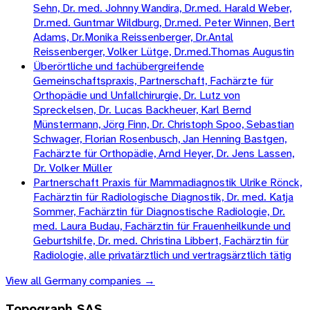
Sehn, Dr. med. Johnny Wandira, Dr.med. Harald Weber,
Dr.med. Guntmar Wildburg, Dr.med. Peter Winnen, Bert
Adams, Dr.Monika Reissenberger, Dr.Antal
Reissenberger, Volker Lütge, Dr.med.Thomas Augustin
Überörtliche und fachübergreifende
Gemeinschaftspraxis, Partnerschaft, Fachärzte für
Orthopädie und Unfallchirurgie, Dr. Lutz von
Spreckelsen, Dr. Lucas Backheuer, Karl Bernd
Münstermann, Jörg Finn, Dr. Christoph Spoo, Sebastian
Schwager, Florian Rosenbusch, Jan Henning Bastgen,
Fachärzte für Orthopädie, Arnd Heyer, Dr. Jens Lassen,
Dr. Volker Müller
Partnerschaft Praxis für Mammadiagnostik Ulrike Rönck,
Fachärztin für Radiologische Diagnostik, Dr. med. Katja
Sommer, Fachärztin für Diagnostische Radiologie, Dr.
med. Laura Budau, Fachärztin für Frauenheilkunde und
Geburtshilfe, Dr. med. Christina Libbert, Fachärztin für
Radiologie, alle privatärztlich und vertragsärztlich tätig
View all
Germany
companies →
Topograph SAS