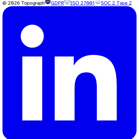
©
2026
Topograph
GDPR
ISO 27001
SOC 2 Type 2