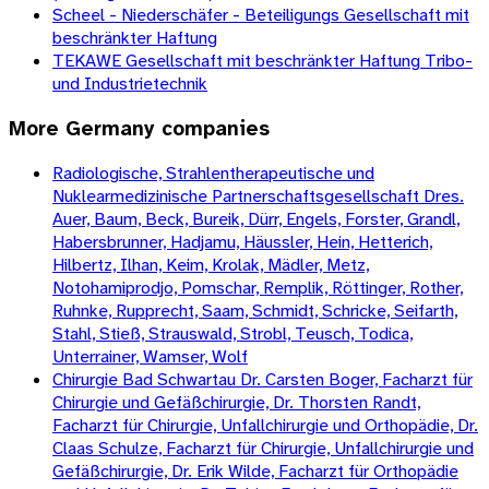
Scheel - Niederschäfer - Beteiligungs Gesellschaft mit
beschränkter Haftung
TEKAWE Gesellschaft mit beschränkter Haftung Tribo-
und Industrietechnik
More
Germany
companies
Radiologische, Strahlentherapeutische und
Nuklearmedizinische Partnerschaftsgesellschaft Dres.
Auer, Baum, Beck, Bureik, Dürr, Engels, Forster, Grandl,
Habersbrunner, Hadjamu, Häussler, Hein, Hetterich,
Hilbertz, Ilhan, Keim, Krolak, Mädler, Metz,
Notohamiprodjo, Pomschar, Remplik, Röttinger, Rother,
Ruhnke, Rupprecht, Saam, Schmidt, Schricke, Seifarth,
Stahl, Stieß, Strauswald, Strobl, Teusch, Todica,
Unterrainer, Wamser, Wolf
Chirurgie Bad Schwartau Dr. Carsten Boger, Facharzt für
Chirurgie und Gefäßchirurgie, Dr. Thorsten Randt,
Facharzt für Chirurgie, Unfallchirurgie und Orthopädie, Dr.
Claas Schulze, Facharzt für Chirurgie, Unfallchirurgie und
Gefäßchirurgie, Dr. Erik Wilde, Facharzt für Orthopädie