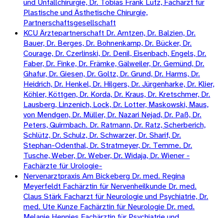
und Unfallchirurgie, Dr. Tobias Frank Lutz, Facharzt für
Plastische und Ästhetische Chirurgie,
Partnerschaftsgesellschaft
KCU Ärztepartnerschaft Dr. Arntzen, Dr. Balzien, Dr.
Bauer, Dr. Berges, Dr. Bohnenkamp, Dr. Bücker, Dr.
Courage, Dr. Czerlinski, Dr. Denil, Eisenbach, Engels, Dr.
Faber, Dr. Finke, Dr. Främke, Gälweiler, Dr. Gemünd, Dr.
Ghafur, Dr. Giesen, Dr. Goltz, Dr. Grund, Dr. Harms, Dr.
Heidrich, Dr. Henkel, Dr. Hilgers, Dr. Jürgenharke, Dr. Klier,
Köhler, Köttgen, Dr. Korda, Dr. Kraus, Dr. Kretschmer, Dr.
Lausberg, Linzenich, Lock, Dr. Lotter, Maskowski, Maus,
von Mendgen, Dr. Müller, Dr. Nazari Nejad, Dr. Paß, Dr.
Peters, Quirmbach. Dr. Ratmann, Dr. Ratz, Scherberich,
Schlütz, Dr. Schulz, Dr. Schwarzer, Dr. Sharif, Dr.
Stephan-Odenthal, Dr. Stratmeyer, Dr. Temme. Dr.
Tusche, Weber, Dr. Weber, Dr. Widaja, Dr. Wiener -
Fachärzte für Urologie-
Nervenarztpraxis Am Bickeberg Dr. med. Regina
Meyerfeldt Fachärztin für Nervenheilkunde Dr. med.
Claus Stärk Facharzt für Neurologie und Psychiatrie, Dr.
med. Ute Kunze Fachärztin für Neurologie Dr. med.
Melanie Hennies Fachärztin für Psychiatrie und