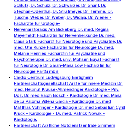
Schlütz, Dr. Schulz, Dr. Schwarzer, Dr. Sharif, Dr.
Stephan-Odenthal, Dr. Stratmeyer, Dr. Temme. Dr.
Tusche, Weber, Dr. Weber, Dr. Widaja, Dr. Wiener -
Fachärzte für Urologie-
Nervenarztpraxis Am Bickeberg Dr. med. Regina
Meyerfeldt Fachärztin für Nervenheilkunde Dr. med.
Claus Stärk Facharzt für Neurologie und Psychiatrie, Dr.
med. Ute Kunze Fachärztin für Neurologie Dr. med.
Melanie Hennies Fachärztin für Psychiatrie und
Psychotherapie Dr. med. univ. Mohsen Bayat Facharzt
für Neurologie Dr. Sarah-Maria Löw Fachärztin für
Neurologie PartG mbB
Cardio Centrum Ludwigsburg Bietigheim
Partnerschaftsgesellschaft Arzte für innere Medizin Dr.
med. Hellmut Krause-Allmendinger Kardiologie - Priv.
Doz. Dr. med Ralph Bosch - Kardiologie Dr. med. Maria
de Ia Paloma Villena Garcia - Kardiologie Dr. med
Matthias Vöhringer - Kardiologie Dr. med Sebastian Cyrill
Kruck - Kardiologie - Dr. med. Patrick Nowak -
Kardiologie.
Partnerschaft Ärztliche Notdienstzentrale Simmern