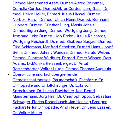
Dr.med.Mohammad Asefi, Dr.med.Alfred Brummer,
Cornelia Cordes, Dr.med.Viktor Cordes, Jörg Gass, Dr.
med. Heike Heller, Dr.med. Klaus Hänsel, Dr.med.
Norbert Harst, Dr.med. Ulrich Henn, Dr.med. Bernhard
Huppert, Dr.med. Günther Illing, Martin Johais,
Dr.med.Sigrun Jung, Dr.med. Wolfgang Jung, Dr.med.
Irmtraud Lehr, Dr.med. Udo Prehn, Ursula Reichardt,
Wolfgang Reichardt, Dr. med. Zhabeez Sadjadi, Dr.med.
Elke Schiemann, Manfred Scholten, Dr.med.Hans-Josef
Sehn, Dr. med. Johnny Wandira, Dr.med. Harald Weber,
Dr.med. Guntmar Wildburg, Dr.med. Peter Winnen, Bert
Adams, Dr.Monika Reissenberger, Dr.Antal
Reissenberger, Volker Lütge, Dr.med.Thomas Augustin
Überörtliche und fachübergreifende
Gemeinschaftspraxis, Partnerschaft, Fachärzte für
Orthopädie und Unfallchirurgie, Dr. Lutz von
Spreckelsen, Dr. Lucas Backheuer, Karl Bernd
Münstermann, Jörg Finn, Dr. Christoph Spoo, Sebastian
Schwager, Florian Rosenbusch, Jan Henning Bastgen,
Fachärzte für Orthopädie, Arnd Heyer, Dr. Jens Lassen,
Dr. Volker Müller