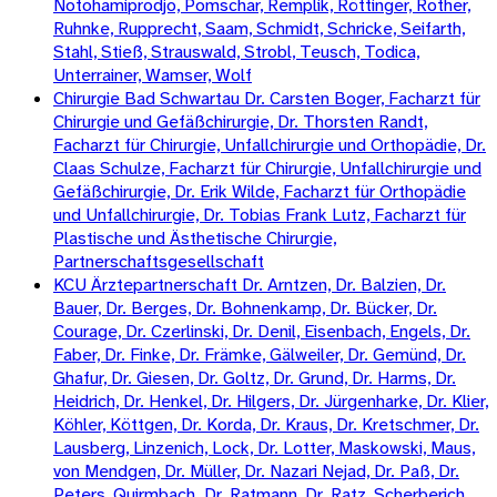
Notohamiprodjo, Pomschar, Remplik, Röttinger, Rother,
Ruhnke, Rupprecht, Saam, Schmidt, Schricke, Seifarth,
Stahl, Stieß, Strauswald, Strobl, Teusch, Todica,
Unterrainer, Wamser, Wolf
Chirurgie Bad Schwartau Dr. Carsten Boger, Facharzt für
Chirurgie und Gefäßchirurgie, Dr. Thorsten Randt,
Facharzt für Chirurgie, Unfallchirurgie und Orthopädie, Dr.
Claas Schulze, Facharzt für Chirurgie, Unfallchirurgie und
Gefäßchirurgie, Dr. Erik Wilde, Facharzt für Orthopädie
und Unfallchirurgie, Dr. Tobias Frank Lutz, Facharzt für
Plastische und Ästhetische Chirurgie,
Partnerschaftsgesellschaft
KCU Ärztepartnerschaft Dr. Arntzen, Dr. Balzien, Dr.
Bauer, Dr. Berges, Dr. Bohnenkamp, Dr. Bücker, Dr.
Courage, Dr. Czerlinski, Dr. Denil, Eisenbach, Engels, Dr.
Faber, Dr. Finke, Dr. Främke, Gälweiler, Dr. Gemünd, Dr.
Ghafur, Dr. Giesen, Dr. Goltz, Dr. Grund, Dr. Harms, Dr.
Heidrich, Dr. Henkel, Dr. Hilgers, Dr. Jürgenharke, Dr. Klier,
Köhler, Köttgen, Dr. Korda, Dr. Kraus, Dr. Kretschmer, Dr.
Lausberg, Linzenich, Lock, Dr. Lotter, Maskowski, Maus,
von Mendgen, Dr. Müller, Dr. Nazari Nejad, Dr. Paß, Dr.
Peters, Quirmbach. Dr. Ratmann, Dr. Ratz, Scherberich,