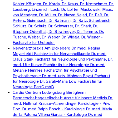
Köhler, Köttgen, Dr. Korda, Dr. Kraus, Dr. Kretschmer, Dr.
Lausberg, Linzenich, Lock, Dr. Lotter, Maskowski, Maus,
von Mendgen, Dr. Müller, Dr. Nazari Nejad, Dr. Paß, Dr.
Peters, Quirmbach. Dr. Ratmann, Dr. Ratz, Scherberich,
Schlütz, Dr. Schulz, Dr. Schwarzer, Dr. Sharif, Dr.
Stephan-Odenthal, Dr. Stratmeyer, Dr. Temme. Dr.
Tusche, Weber, Dr. Weber, Dr. Widaja, Dr. Wiener -
Fachärzte für Urologie-
Nervenarztpraxis Am Bickeberg Dr. med. Regina
Meyerfeldt Fachärztin für Nervenheilkunde Dr. med.
Claus Stärk Facharzt für Neurologie und Psychiatrie, Dr.
med. Ute Kunze Fachärztin für Neurologie Dr. med.
Melanie Hennies Fachärztin für Psychiatrie und
Psychotherapie Dr. med. univ. Mohsen Bayat Facharzt
für Neurologie Dr. Sarah-Maria Löw Fachärztin für
Neurologie PartG mbB
Cardio Centrum Ludwigsburg Bietigheim
Partnerschaftsgesellschaft Arzte für innere Medizin Dr.
med. Hellmut Krause-Allmendinger Kardiologie - Priv.
Doz. Dr. med Ralph Bosch - Kardiologie Dr. med. Maria
de Ia Paloma Villena Garcia - Kardiologie Dr. med