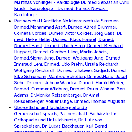
Matthias Vöhringer - Kardiologie Dr. med Sebastian Cyrill
Kruck - Kardiologie - Dr. med. Patrick Nowak -
Kardiologie.
Partnerschaft Ärztliche Notdienstzentrale Simmern
Dr.med.Mohammad Asefi, Dr.med.Alfred Brummer,
Cornelia Cordes, Dr.med.Viktor Cordes, Jörg Gass, Dr.
med. Heike Heller, Dr.med. Klaus Hänsel, Dr.med.
Norbert Harst, Dr.med. Ulrich Henn, Dr.med. Bernhard
Huppert, Dr.med. Günther Illing, Martin Johais,
Dr.med.Sigrun Jung, Dr.med. Wolfgang Jung, Dr.med.
Irmtraud Lehr, Dr.med. Udo Prehn, Ursula Reichardt,
Wolfgang Reichardt, Dr. med. Zhabeez Sadjadi, Dr.med.
Elke Schiemann, Manfred Scholten, Dr.med.Hans-Josef
Sehn, Dr. med. Johnny Wandira, Dr.med. Harald Weber,
Dr.med. Guntmar Wildburg, Dr.med. Peter Winnen, Bert
Adams, Dr.Monika Reissenberger, Dr.Antal
Reissenberger, Volker Lütge, Dr.med.Thomas Augustin
Überörtliche und fachübergreifende
Gemeinschaftspraxis, Partnerschaft, Fachärzte für
Orthopädie und Unfallchirurgie, Dr. Lutz von
Spreckelsen, Dr. Lucas Backheuer, Karl Bernd