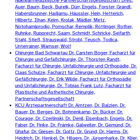
Nuklearmedizinische Partnerschaftsgesellschaft Dres.
Auer, Baum, Beck, Bureik, Dürr, Engels, Forster, Grandl,
Habersbrunner, Hadjamu, Häussler, Hein, Hetterich,
Hilbertz, Ilhan, Keim, Krolak, Mädler, Metz,
Notohamiprodjo, Pomschar, Remplik, Röttinger, Rother,
Ruhnke, Rupprecht, Saam, Schmidt, Schricke, Seifarth,
Stahl, Stieß, Strauswald, Strobl, Teusch, Todica,
Unterrainer, Wamser, Wolf
Chirurgie Bad Schwartau Dr. Carsten Boger, Facharzt für
Chirurgie und Gefäßchirurgie, Dr. Thorsten Randt,
Facharzt für Chirurgie, Unfallchirurgie und Orthopädie, Dr.
Claas Schulze, Facharzt für Chirurgie, Unfallchirurgie und
Gefäßchirurgie, Dr. Erik Wilde, Facharzt für Orthopädie
und Unfallchirurgie, Dr. Tobias Frank Lutz, Facharzt für
Plastische und Ästhetische Chirurgie,
Partnerschaftsgesellschaft
KCU Ärztepartnerschaft Dr. Arntzen, Dr. Balzien, Dr.
Bauer, Dr. Berges, Dr. Bohnenkamp, Dr. Bücker, Dr.
Courage, Dr. Czerlinski, Dr. Denil, Eisenbach, Engels, Dr.
Faber, Dr. Finke, Dr. Främke, Gälweiler, Dr. Gemünd, Dr.
Ghafur, Dr. Giesen, Dr. Goltz, Dr. Grund, Dr. Harms, Dr.
Heidrich, Dr. Henkel, Dr. Hilgers, Dr. Jürgenharke, Dr. Klier,