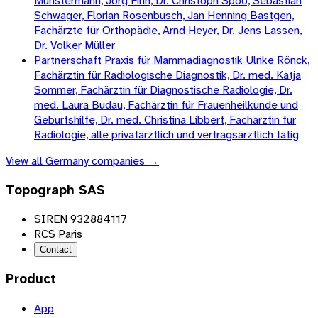
Münstermann, Jörg Finn, Dr. Christoph Spoo, Sebastian
Schwager, Florian Rosenbusch, Jan Henning Bastgen,
Fachärzte für Orthopädie, Arnd Heyer, Dr. Jens Lassen,
Dr. Volker Müller
Partnerschaft Praxis für Mammadiagnostik Ulrike Rönck,
Fachärztin für Radiologische Diagnostik, Dr. med. Katja
Sommer, Fachärztin für Diagnostische Radiologie, Dr.
med. Laura Budau, Fachärztin für Frauenheilkunde und
Geburtshilfe, Dr. med. Christina Libbert, Fachärztin für
Radiologie, alle privatärztlich und vertragsärztlich tätig
View all
Germany
companies →
Topograph SAS
SIREN 932884117
RCS Paris
Contact
Product
App