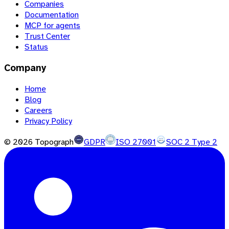
Companies
Documentation
MCP for agents
Trust Center
Status
Company
Home
Blog
Careers
Privacy Policy
©
2026
Topograph
GDPR
ISO 27001
SOC 2 Type 2