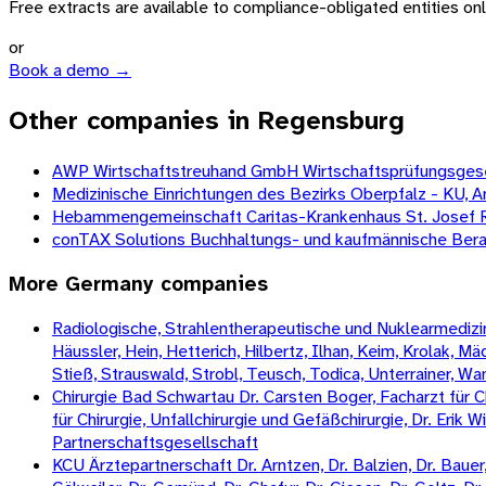
Free extracts are available to compliance-obligated entities only.
or
Book a demo →
Other companies in Regensburg
AWP Wirtschaftstreuhand GmbH Wirtschaftsprüfungsgese
Medizinische Einrichtungen des Bezirks Oberpfalz - KU, A
Hebammengemeinschaft Caritas-Krankenhaus St. Josef R
conTAX Solutions Buchhaltungs- und kaufmännische Ber
More
Germany
companies
Radiologische, Strahlentherapeutische und Nuklearmedizini
Häussler, Hein, Hetterich, Hilbertz, Ilhan, Keim, Krolak, 
Stieß, Strauswald, Strobl, Teusch, Todica, Unterrainer, W
Chirurgie Bad Schwartau Dr. Carsten Boger, Facharzt für Ch
für Chirurgie, Unfallchirurgie und Gefäßchirurgie, Dr. Erik 
Partnerschaftsgesellschaft
KCU Ärztepartnerschaft Dr. Arntzen, Dr. Balzien, Dr. Bauer, 