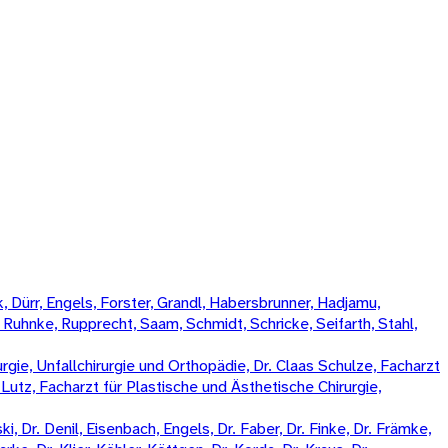
 Dürr, Engels, Forster, Grandl, Habersbrunner, Hadjamu,
, Ruhnke, Rupprecht, Saam, Schmidt, Schricke, Seifarth, Stahl,
rgie, Unfallchirurgie und Orthopädie, Dr. Claas Schulze, Facharzt
k Lutz, Facharzt für Plastische und Ästhetische Chirurgie,
, Dr. Denil, Eisenbach, Engels, Dr. Faber, Dr. Finke, Dr. Främke,