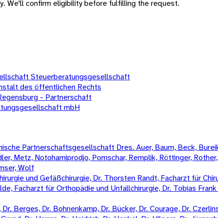
 We'll confirm eligibility before fulfilling the request.
llschaft Steuerberatungsgesellschaft
nstalt des öffentlichen Rechts
egensburg - Partnerschaft
atungsgesellschaft mbH
sche Partnerschaftsgesellschaft Dres. Auer, Baum, Beck, Bureik,
Mädler, Metz, Notohamiprodjo, Pomschar, Remplik, Röttinger, Rother
amser, Wolf
irurgie und Gefäßchirurgie, Dr. Thorsten Randt, Facharzt für Chiru
Wilde, Facharzt für Orthopädie und Unfallchirurgie, Dr. Tobias Fran
Dr. Berges, Dr. Bohnenkamp, Dr. Bücker, Dr. Courage, Dr. Czerlinski