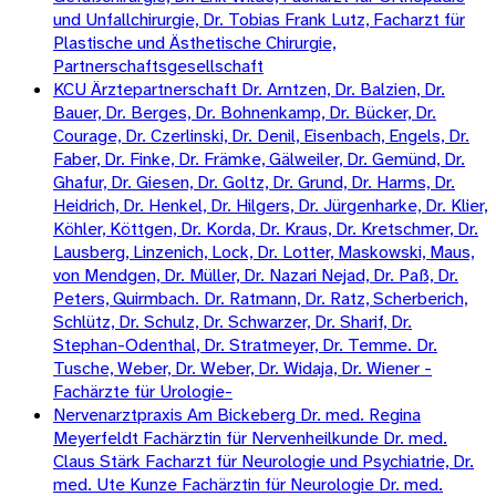
und Unfallchirurgie, Dr. Tobias Frank Lutz, Facharzt für
Plastische und Ästhetische Chirurgie,
Partnerschaftsgesellschaft
KCU Ärztepartnerschaft Dr. Arntzen, Dr. Balzien, Dr.
Bauer, Dr. Berges, Dr. Bohnenkamp, Dr. Bücker, Dr.
Courage, Dr. Czerlinski, Dr. Denil, Eisenbach, Engels, Dr.
Faber, Dr. Finke, Dr. Främke, Gälweiler, Dr. Gemünd, Dr.
Ghafur, Dr. Giesen, Dr. Goltz, Dr. Grund, Dr. Harms, Dr.
Heidrich, Dr. Henkel, Dr. Hilgers, Dr. Jürgenharke, Dr. Klier,
Köhler, Köttgen, Dr. Korda, Dr. Kraus, Dr. Kretschmer, Dr.
Lausberg, Linzenich, Lock, Dr. Lotter, Maskowski, Maus,
von Mendgen, Dr. Müller, Dr. Nazari Nejad, Dr. Paß, Dr.
Peters, Quirmbach. Dr. Ratmann, Dr. Ratz, Scherberich,
Schlütz, Dr. Schulz, Dr. Schwarzer, Dr. Sharif, Dr.
Stephan-Odenthal, Dr. Stratmeyer, Dr. Temme. Dr.
Tusche, Weber, Dr. Weber, Dr. Widaja, Dr. Wiener -
Fachärzte für Urologie-
Nervenarztpraxis Am Bickeberg Dr. med. Regina
Meyerfeldt Fachärztin für Nervenheilkunde Dr. med.
Claus Stärk Facharzt für Neurologie und Psychiatrie, Dr.
med. Ute Kunze Fachärztin für Neurologie Dr. med.