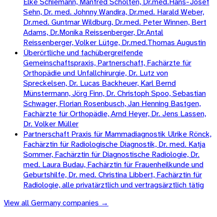
Elke Schiemann, Manfred Scholten, Dr.med.Hans-Josef
Sehn, Dr. med. Johnny Wandira, Dr.med. Harald Weber,
Dr.med. Guntmar Wildburg, Dr.med. Peter Winnen, Bert
Adams, Dr.Monika Reissenberger, Dr.Antal
Reissenberger, Volker Lütge, Dr.med.Thomas Augustin
Überörtliche und fachübergreifende
Gemeinschaftspraxis, Partnerschaft, Fachärzte für
Orthopädie und Unfallchirurgie, Dr. Lutz von
Spreckelsen, Dr. Lucas Backheuer, Karl Bernd
Münstermann, Jörg Finn, Dr. Christoph Spoo, Sebastian
Schwager, Florian Rosenbusch, Jan Henning Bastgen,
Fachärzte für Orthopädie, Arnd Heyer, Dr. Jens Lassen,
Dr. Volker Müller
Partnerschaft Praxis für Mammadiagnostik Ulrike Rönck,
Fachärztin für Radiologische Diagnostik, Dr. med. Katja
Sommer, Fachärztin für Diagnostische Radiologie, Dr.
med. Laura Budau, Fachärztin für Frauenheilkunde und
Geburtshilfe, Dr. med. Christina Libbert, Fachärztin für
Radiologie, alle privatärztlich und vertragsärztlich tätig
View all
Germany
companies →