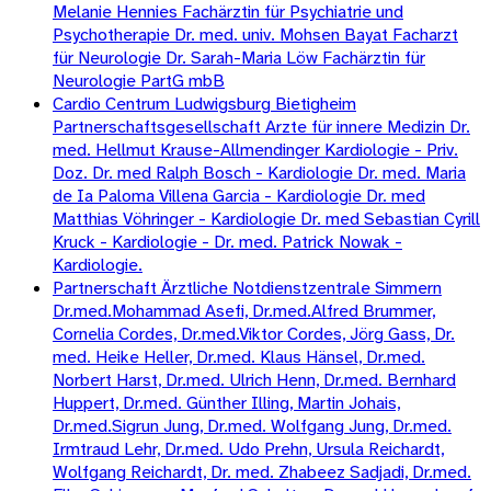
Melanie Hennies Fachärztin für Psychiatrie und
Psychotherapie Dr. med. univ. Mohsen Bayat Facharzt
für Neurologie Dr. Sarah-Maria Löw Fachärztin für
Neurologie PartG mbB
Cardio Centrum Ludwigsburg Bietigheim
Partnerschaftsgesellschaft Arzte für innere Medizin Dr.
med. Hellmut Krause-Allmendinger Kardiologie - Priv.
Doz. Dr. med Ralph Bosch - Kardiologie Dr. med. Maria
de Ia Paloma Villena Garcia - Kardiologie Dr. med
Matthias Vöhringer - Kardiologie Dr. med Sebastian Cyrill
Kruck - Kardiologie - Dr. med. Patrick Nowak -
Kardiologie.
Partnerschaft Ärztliche Notdienstzentrale Simmern
Dr.med.Mohammad Asefi, Dr.med.Alfred Brummer,
Cornelia Cordes, Dr.med.Viktor Cordes, Jörg Gass, Dr.
med. Heike Heller, Dr.med. Klaus Hänsel, Dr.med.
Norbert Harst, Dr.med. Ulrich Henn, Dr.med. Bernhard
Huppert, Dr.med. Günther Illing, Martin Johais,
Dr.med.Sigrun Jung, Dr.med. Wolfgang Jung, Dr.med.
Irmtraud Lehr, Dr.med. Udo Prehn, Ursula Reichardt,
Wolfgang Reichardt, Dr. med. Zhabeez Sadjadi, Dr.med.