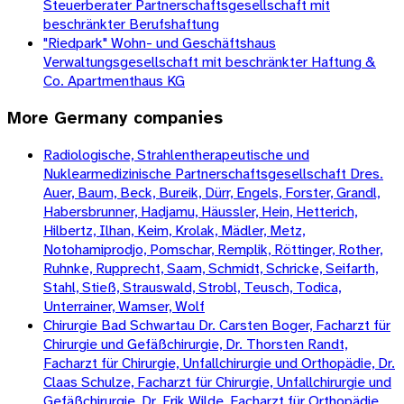
Steuerberater Partnerschaftsgesellschaft mit
beschränkter Berufshaftung
"Riedpark" Wohn- und Geschäftshaus
Verwaltungsgesellschaft mit beschränkter Haftung &
Co. Apartmenthaus KG
More
Germany
companies
Radiologische, Strahlentherapeutische und
Nuklearmedizinische Partnerschaftsgesellschaft Dres.
Auer, Baum, Beck, Bureik, Dürr, Engels, Forster, Grandl,
Habersbrunner, Hadjamu, Häussler, Hein, Hetterich,
Hilbertz, Ilhan, Keim, Krolak, Mädler, Metz,
Notohamiprodjo, Pomschar, Remplik, Röttinger, Rother,
Ruhnke, Rupprecht, Saam, Schmidt, Schricke, Seifarth,
Stahl, Stieß, Strauswald, Strobl, Teusch, Todica,
Unterrainer, Wamser, Wolf
Chirurgie Bad Schwartau Dr. Carsten Boger, Facharzt für
Chirurgie und Gefäßchirurgie, Dr. Thorsten Randt,
Facharzt für Chirurgie, Unfallchirurgie und Orthopädie, Dr.
Claas Schulze, Facharzt für Chirurgie, Unfallchirurgie und
Gefäßchirurgie, Dr. Erik Wilde, Facharzt für Orthopädie