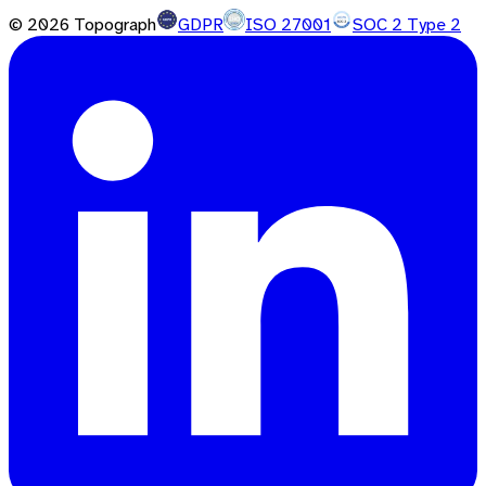
©
2026
Topograph
GDPR
ISO 27001
SOC 2 Type 2