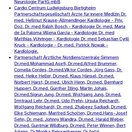
Neurologie PartG mbB
Cardio Centrum Ludwigsburg Bietigheim
Partnerschaftsgesellschaft Arzte für innere Medizin Dr.
med. Hellmut Krause-Allmendinger Kardiologie - Priv.
Doz. Dr. med Ralph Bosch - Kardiologie Dr. med. Maria
de Ia Paloma Villena Garcia - Kardiologie Dr. med
Matthias Vöhringer - Kardiologie Dr. med Sebastian Cyrill
Kruck - Kardiologie - Dr. med. Patrick Nowak -
Kardiologie.
Partnerschaft Ärztliche Notdienstzentrale Simmern
Dr.med.Mohammad Asefi, Dr.med.Alfred Brummer,
Cornelia Cordes, Dr.med.Viktor Cordes, Jörg Gass, Dr.
med. Heike Heller, Dr.med. Klaus Hänsel, Dr.med.
Norbert Harst, Dr.med. Ulrich Henn, Dr.med. Bernhard
Huppert, Dr.med. Günther Illing, Martin Johais,
Dr.med.Sigrun Jung, Dr.med. Wolfgang Jung, Dr.med.
Irmtraud Lehr, Dr.med. Udo Prehn, Ursula Reichardt,
Wolfgang Reichardt, Dr. med. Zhabeez Sadjadi, Dr.med.
Elke Schiemann, Manfred Scholten, Dr.med.Hans-Josef
Sehn, Dr. med. Johnny Wandira, Dr.med. Harald Weber,
Dr.med. Guntmar Wildburg, Dr.med. Peter Winnen, Bert
Adams, Dr.Monika Reissenberger, Dr.Antal