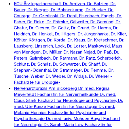
KCU Ärztepartnerschaft Dr. Arntzen, Dr. Balzien, Dr.
Bauer, Dr. Berges, Dr. Bohnenkamp, Dr. Bücker, Dr.
Courage, Dr. Czerlinski, Dr. Denil, Eisenbach, Engels, Dr.
Faber, Dr. Finke, Dr. Främke, Gälweiler, Dr. Gemünd, Dr.
Ghafur, Dr. Giesen, Dr. Goltz, Dr. Grund, Dr. Harms, Dr.
Heidrich, Dr. Henkel, Dr. Hilgers, Dr. Jürgenharke, Dr. Klier,
Köhler, Köttgen, Dr. Korda, Dr. Kraus, Dr. Kretschmer, Dr.
Lausberg, Linzenich, Lock, Dr. Lotter, Maskowski, Maus,
von Mendgen, Dr. Müller, Dr. Nazari Nejad, Dr. Paß, Dr.
Peters, Quirmbach. Dr. Ratmann, Dr. Ratz, Scherberich,
Schlütz, Dr. Schulz, Dr. Schwarzer, Dr. Sharif, Dr.
Stephan-Odenthal, Dr. Stratmeyer, Dr. Temme. Dr.
Tusche, Weber, Dr. Weber, Dr. Widaja, Dr. Wiener -
Fachärzte für Urologie-
Nervenarztpraxis Am Bickeberg Dr. med. Regina
Meyerfeldt Fachärztin für Nervenheilkunde Dr. med.
Claus Stärk Facharzt für Neurologie und Psychiatrie, Dr.
med. Ute Kunze Fachärztin für Neurologie Dr. med.
Melanie Hennies Fachärztin für Psychiatrie und
Psychotherapie Dr. med. univ. Mohsen Bayat Facharzt
für Neurologie Dr. Sarah-Maria Löw Fachärztin für