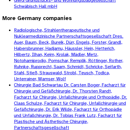
GWG Grundstücks- und Wohnungsbaugesellschaft
Schwäbisch Hall mbH
More
Germany
companies
Radiologische, Strahlentherapeutische und
Nuklearmedizinische Partnerschaftsgesellschaft Dres.
Auer, Baum, Beck, Bureik, Dürr, Engels, Forster, Grandl,
Habersbrunner, Hadjamu, Häussler, Hein, Hetterich,
Hilbertz, Ilhan, Keim, Krolak, Mädler, Metz,
Notohamiprodjo, Pomschar, Remplik, Röttinger, Rother,
Ruhnke, Rupprecht, Saam, Schmidt, Schricke, Seifarth,
Stahl, Stieß, Strauswald, Strobl, Teusch, Todica,
Unterrainer, Wamser, Wolf
Chirurgie Bad Schwartau Dr. Carsten Boger, Facharzt für
Chirurgie und Gefäßchirurgie, Dr. Thorsten Randt,
Facharzt für Chirurgie, Unfallchirurgie und Orthopädie, Dr.
Claas Schulze, Facharzt für Chirurgie, Unfallchirurgie und
Gefäßchirurgie, Dr. Erik Wilde, Facharzt für Orthopädie
und Unfallchirurgie, Dr. Tobias Frank Lutz, Facharzt für
Plastische und Ästhetische Chirurgie,
Partnerschaftsgesellschaft