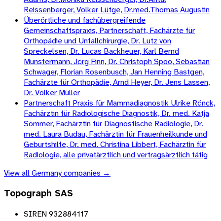
Reissenberger, Volker Lütge, Dr.med.Thomas Augustin
Überörtliche und fachübergreifende
Gemeinschaftspraxis, Partnerschaft, Fachärzte für
Orthopädie und Unfallchirurgie, Dr. Lutz von
Spreckelsen, Dr. Lucas Backheuer, Karl Bernd
Münstermann, Jörg Finn, Dr. Christoph Spoo, Sebastian
Schwager, Florian Rosenbusch, Jan Henning Bastgen,
Fachärzte für Orthopädie, Arnd Heyer, Dr. Jens Lassen,
Dr. Volker Müller
Partnerschaft Praxis für Mammadiagnostik Ulrike Rönck,
Fachärztin für Radiologische Diagnostik, Dr. med. Katja
Sommer, Fachärztin für Diagnostische Radiologie, Dr.
med. Laura Budau, Fachärztin für Frauenheilkunde und
Geburtshilfe, Dr. med. Christina Libbert, Fachärztin für
Radiologie, alle privatärztlich und vertragsärztlich tätig
View all
Germany
companies →
Topograph SAS
SIREN 932884117