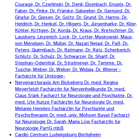
Courage, Dr. Czerlinski, Dr. Denil, Eisenbach, Engels, Dr.
Faber, Dr. Finke, Dr. Främke, Gälweiler, Dr. Gemünd, Dr.
Ghafur, Dr. Giesen, Dr. Goltz, Dr. Grund, Dr. Harms, Dr.
Heidrich, Dr. Henkel, Dr. Hilgers, Dr. Jürgenharke, Dr. Klier,
Köhler, Köttgen, Dr. Korda, Dr. Kraus, Dr. Kretschmer, Dr.
Lausberg, Linzenich, Lock, Dr. Lotter, Maskowski, Maus,
von Mendgen, Dr. Müller, Dr. Nazari Nejad, Dr. Paß, Dr.
Peters, Quirmbach. Dr. Ratmann, Dr. Ratz, Scherberich,
Schlütz, Dr. Schulz, Dr. Schwarzer, Dr. Sharif, Dr.
Stephan-Odenthal, Dr. Stratmeyer, Dr. Temme. Dr.
Tusche, Weber, Dr. Weber, Dr. Widaja, Dr. Wiener -
Fachärzte für Urologie-
Nervenarztpraxis Am Bickeberg Dr. med. Regina
Meyerfeldt Fachärztin für Nervenheilkunde Dr. med.
Claus Stärk Facharzt für Neurologie und Psychiatrie, Dr.
med. Ute Kunze Fachärztin für Neurologie Dr. med.
Melanie Hennies Fachärztin für Psychiatrie und
Psychotherapie Dr. med. univ. Mohsen Bayat Facharzt
für Neurologie Dr. Sarah-Maria Löw Fachärztin für
Neurologie PartG mbB
Cardio Centrum Ludwigsburg Bietigheim