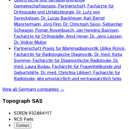
Gemeinschaftspraxis, Partnerschaft, Fachärzte für
Orthopädie und Unfallchirurgie, Dr. Lutz von
Spreckelsen, Dr. Lucas Backheuer, Karl Bernd
Münstermann, Jörg Finn, Dr. Christoph Spoo, Sebastian
Schwager, Florian Rosenbusch, Jan Henning Bastgen,
Fachärzte für Orthopädie, Arnd Heyer, Dr. Jens Lassen,
Dr. Volker Müller
Partnerschaft Praxis für Mammadiagnostik Ulrike Rönck,
Fachärztin für Radiologische Diagnostik, Dr. med. Katja
Sommer, Fachärztin für Diagnostische Radiologie, Dr.
med. Laura Budau, Fachärztin für Frauenheilkunde und
Geburtshilfe, Dr. med. Christina Libbert, Fachärztin für
Radiologie, alle privatärztlich und vertragsärztlich tätig
View all
Germany
companies →
Topograph SAS
SIREN 932884117
RCS Paris
Contact