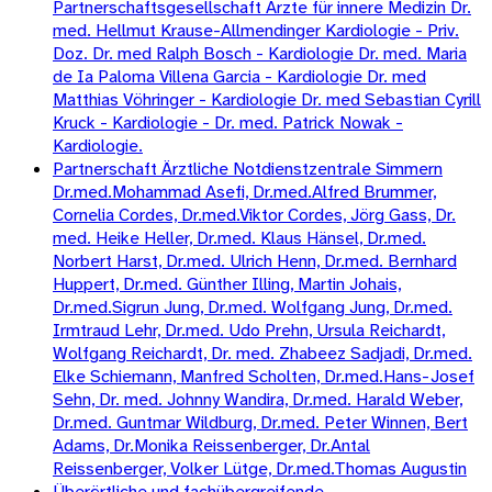
Partnerschaftsgesellschaft Arzte für innere Medizin Dr.
med. Hellmut Krause-Allmendinger Kardiologie - Priv.
Doz. Dr. med Ralph Bosch - Kardiologie Dr. med. Maria
de Ia Paloma Villena Garcia - Kardiologie Dr. med
Matthias Vöhringer - Kardiologie Dr. med Sebastian Cyrill
Kruck - Kardiologie - Dr. med. Patrick Nowak -
Kardiologie.
Partnerschaft Ärztliche Notdienstzentrale Simmern
Dr.med.Mohammad Asefi, Dr.med.Alfred Brummer,
Cornelia Cordes, Dr.med.Viktor Cordes, Jörg Gass, Dr.
med. Heike Heller, Dr.med. Klaus Hänsel, Dr.med.
Norbert Harst, Dr.med. Ulrich Henn, Dr.med. Bernhard
Huppert, Dr.med. Günther Illing, Martin Johais,
Dr.med.Sigrun Jung, Dr.med. Wolfgang Jung, Dr.med.
Irmtraud Lehr, Dr.med. Udo Prehn, Ursula Reichardt,
Wolfgang Reichardt, Dr. med. Zhabeez Sadjadi, Dr.med.
Elke Schiemann, Manfred Scholten, Dr.med.Hans-Josef
Sehn, Dr. med. Johnny Wandira, Dr.med. Harald Weber,
Dr.med. Guntmar Wildburg, Dr.med. Peter Winnen, Bert
Adams, Dr.Monika Reissenberger, Dr.Antal
Reissenberger, Volker Lütge, Dr.med.Thomas Augustin
Überörtliche und fachübergreifende