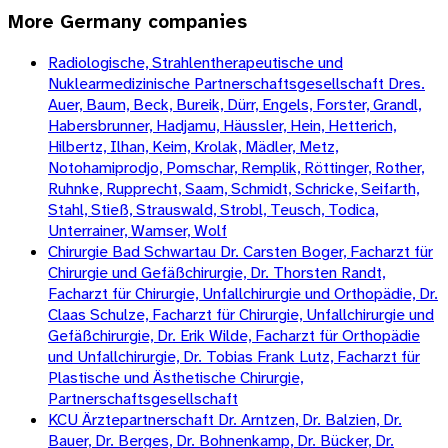
More
Germany
companies
Radiologische, Strahlentherapeutische und
Nuklearmedizinische Partnerschaftsgesellschaft Dres.
Auer, Baum, Beck, Bureik, Dürr, Engels, Forster, Grandl,
Habersbrunner, Hadjamu, Häussler, Hein, Hetterich,
Hilbertz, Ilhan, Keim, Krolak, Mädler, Metz,
Notohamiprodjo, Pomschar, Remplik, Röttinger, Rother,
Ruhnke, Rupprecht, Saam, Schmidt, Schricke, Seifarth,
Stahl, Stieß, Strauswald, Strobl, Teusch, Todica,
Unterrainer, Wamser, Wolf
Chirurgie Bad Schwartau Dr. Carsten Boger, Facharzt für
Chirurgie und Gefäßchirurgie, Dr. Thorsten Randt,
Facharzt für Chirurgie, Unfallchirurgie und Orthopädie, Dr.
Claas Schulze, Facharzt für Chirurgie, Unfallchirurgie und
Gefäßchirurgie, Dr. Erik Wilde, Facharzt für Orthopädie
und Unfallchirurgie, Dr. Tobias Frank Lutz, Facharzt für
Plastische und Ästhetische Chirurgie,
Partnerschaftsgesellschaft
KCU Ärztepartnerschaft Dr. Arntzen, Dr. Balzien, Dr.
Bauer, Dr. Berges, Dr. Bohnenkamp, Dr. Bücker, Dr.