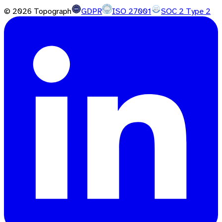
©
2026
Topograph
GDPR
ISO 27001
SOC 2 Type 2