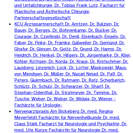
und Unfallchirurgie, Dr. Tobias Frank Lutz, Facharzt für
Plastische und Ästhetische Chirurgie,
Partnerschaftsgesellschaft
KCU Ärztepartnerschaft Dr. Arntzen, Dr. Balzien, Dr.
Bauer, Dr. Berges, Dr. Bohnenkamp, Dr. Bücker, Dr.
Courage, Dr. Czerlinski, Dr. Denil, Eisenbach, Engels, Dr.
Faber, Dr. Finke, Dr. Främke, Gälweiler, Dr. Gemünd, Dr.
Ghafur, Dr. Giesen, Dr. Goltz, Dr. Grund, Dr. Harms, Dr.
Heidrich, Dr. Henkel, Dr. Hilgers, Dr. Jürgenharke, Dr. Klier,
Köhler, Köttgen, Dr. Korda, Dr. Kraus, Dr. Kretschmer, Dr.
Lausberg, Linzenich, Lock, Dr. Lotter, Maskowski, Maus,
von Mendgen, Dr. Müller, Dr. Nazari Nejad, Dr. Paß, Dr.
Peters, Quirmbach. Dr. Ratmann, Dr. Ratz, Scherberich,
Schlütz, Dr. Schulz, Dr. Schwarzer, Dr. Sharif, Dr.
Stephan-Odenthal, Dr. Stratmeyer, Dr. Temme. Dr.
Tusche, Weber, Dr. Weber, Dr. Widaja, Dr. Wiener -
Fachärzte für Urologie-
Nervenarztpraxis Am Bickeberg Dr. med. Regina
Meyerfeldt Fachärztin für Nervenheilkunde Dr. med.
Claus Stärk Facharzt für Neurologie und Psychiatrie, Dr.
med. Ute Kunze Fachärztin für Neurologie Dr. med.