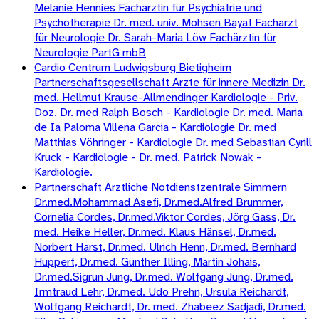
Melanie Hennies Fachärztin für Psychiatrie und
Psychotherapie Dr. med. univ. Mohsen Bayat Facharzt
für Neurologie Dr. Sarah-Maria Löw Fachärztin für
Neurologie PartG mbB
Cardio Centrum Ludwigsburg Bietigheim
Partnerschaftsgesellschaft Arzte für innere Medizin Dr.
med. Hellmut Krause-Allmendinger Kardiologie - Priv.
Doz. Dr. med Ralph Bosch - Kardiologie Dr. med. Maria
de Ia Paloma Villena Garcia - Kardiologie Dr. med
Matthias Vöhringer - Kardiologie Dr. med Sebastian Cyrill
Kruck - Kardiologie - Dr. med. Patrick Nowak -
Kardiologie.
Partnerschaft Ärztliche Notdienstzentrale Simmern
Dr.med.Mohammad Asefi, Dr.med.Alfred Brummer,
Cornelia Cordes, Dr.med.Viktor Cordes, Jörg Gass, Dr.
med. Heike Heller, Dr.med. Klaus Hänsel, Dr.med.
Norbert Harst, Dr.med. Ulrich Henn, Dr.med. Bernhard
Huppert, Dr.med. Günther Illing, Martin Johais,
Dr.med.Sigrun Jung, Dr.med. Wolfgang Jung, Dr.med.
Irmtraud Lehr, Dr.med. Udo Prehn, Ursula Reichardt,
Wolfgang Reichardt, Dr. med. Zhabeez Sadjadi, Dr.med.