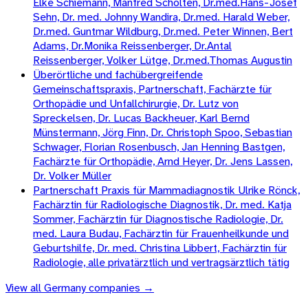
Elke Schiemann, Manfred Scholten, Dr.med.Hans-Josef
Sehn, Dr. med. Johnny Wandira, Dr.med. Harald Weber,
Dr.med. Guntmar Wildburg, Dr.med. Peter Winnen, Bert
Adams, Dr.Monika Reissenberger, Dr.Antal
Reissenberger, Volker Lütge, Dr.med.Thomas Augustin
Überörtliche und fachübergreifende
Gemeinschaftspraxis, Partnerschaft, Fachärzte für
Orthopädie und Unfallchirurgie, Dr. Lutz von
Spreckelsen, Dr. Lucas Backheuer, Karl Bernd
Münstermann, Jörg Finn, Dr. Christoph Spoo, Sebastian
Schwager, Florian Rosenbusch, Jan Henning Bastgen,
Fachärzte für Orthopädie, Arnd Heyer, Dr. Jens Lassen,
Dr. Volker Müller
Partnerschaft Praxis für Mammadiagnostik Ulrike Rönck,
Fachärztin für Radiologische Diagnostik, Dr. med. Katja
Sommer, Fachärztin für Diagnostische Radiologie, Dr.
med. Laura Budau, Fachärztin für Frauenheilkunde und
Geburtshilfe, Dr. med. Christina Libbert, Fachärztin für
Radiologie, alle privatärztlich und vertragsärztlich tätig
View all
Germany
companies →