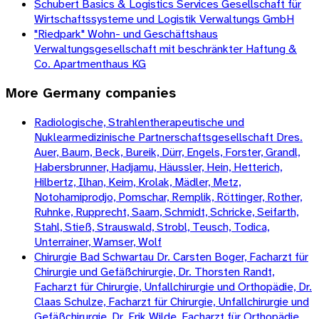
Schubert Basics & Logistics Services Gesellschaft für
Wirtschaftssysteme und Logistik Verwaltungs GmbH
"Riedpark" Wohn- und Geschäftshaus
Verwaltungsgesellschaft mit beschränkter Haftung &
Co. Apartmenthaus KG
More
Germany
companies
Radiologische, Strahlentherapeutische und
Nuklearmedizinische Partnerschaftsgesellschaft Dres.
Auer, Baum, Beck, Bureik, Dürr, Engels, Forster, Grandl,
Habersbrunner, Hadjamu, Häussler, Hein, Hetterich,
Hilbertz, Ilhan, Keim, Krolak, Mädler, Metz,
Notohamiprodjo, Pomschar, Remplik, Röttinger, Rother,
Ruhnke, Rupprecht, Saam, Schmidt, Schricke, Seifarth,
Stahl, Stieß, Strauswald, Strobl, Teusch, Todica,
Unterrainer, Wamser, Wolf
Chirurgie Bad Schwartau Dr. Carsten Boger, Facharzt für
Chirurgie und Gefäßchirurgie, Dr. Thorsten Randt,
Facharzt für Chirurgie, Unfallchirurgie und Orthopädie, Dr.
Claas Schulze, Facharzt für Chirurgie, Unfallchirurgie und
Gefäßchirurgie, Dr. Erik Wilde, Facharzt für Orthopädie