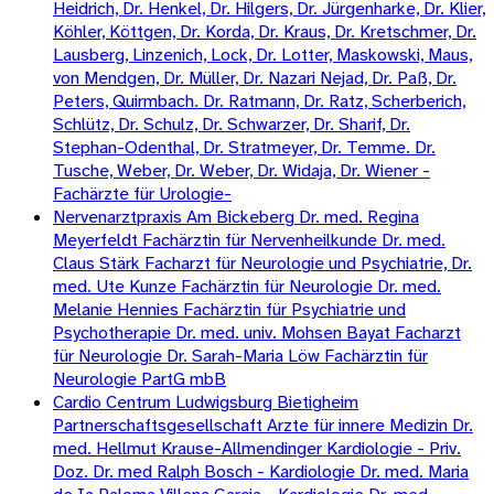
Heidrich, Dr. Henkel, Dr. Hilgers, Dr. Jürgenharke, Dr. Klier,
Köhler, Köttgen, Dr. Korda, Dr. Kraus, Dr. Kretschmer, Dr.
Lausberg, Linzenich, Lock, Dr. Lotter, Maskowski, Maus,
von Mendgen, Dr. Müller, Dr. Nazari Nejad, Dr. Paß, Dr.
Peters, Quirmbach. Dr. Ratmann, Dr. Ratz, Scherberich,
Schlütz, Dr. Schulz, Dr. Schwarzer, Dr. Sharif, Dr.
Stephan-Odenthal, Dr. Stratmeyer, Dr. Temme. Dr.
Tusche, Weber, Dr. Weber, Dr. Widaja, Dr. Wiener -
Fachärzte für Urologie-
Nervenarztpraxis Am Bickeberg Dr. med. Regina
Meyerfeldt Fachärztin für Nervenheilkunde Dr. med.
Claus Stärk Facharzt für Neurologie und Psychiatrie, Dr.
med. Ute Kunze Fachärztin für Neurologie Dr. med.
Melanie Hennies Fachärztin für Psychiatrie und
Psychotherapie Dr. med. univ. Mohsen Bayat Facharzt
für Neurologie Dr. Sarah-Maria Löw Fachärztin für
Neurologie PartG mbB
Cardio Centrum Ludwigsburg Bietigheim
Partnerschaftsgesellschaft Arzte für innere Medizin Dr.
med. Hellmut Krause-Allmendinger Kardiologie - Priv.
Doz. Dr. med Ralph Bosch - Kardiologie Dr. med. Maria