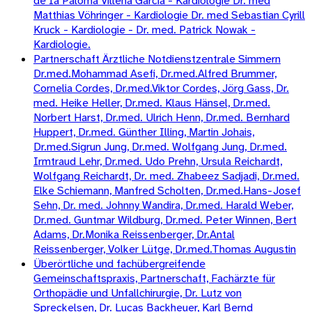
de Ia Paloma Villena Garcia - Kardiologie Dr. med
Matthias Vöhringer - Kardiologie Dr. med Sebastian Cyrill
Kruck - Kardiologie - Dr. med. Patrick Nowak -
Kardiologie.
Partnerschaft Ärztliche Notdienstzentrale Simmern
Dr.med.Mohammad Asefi, Dr.med.Alfred Brummer,
Cornelia Cordes, Dr.med.Viktor Cordes, Jörg Gass, Dr.
med. Heike Heller, Dr.med. Klaus Hänsel, Dr.med.
Norbert Harst, Dr.med. Ulrich Henn, Dr.med. Bernhard
Huppert, Dr.med. Günther Illing, Martin Johais,
Dr.med.Sigrun Jung, Dr.med. Wolfgang Jung, Dr.med.
Irmtraud Lehr, Dr.med. Udo Prehn, Ursula Reichardt,
Wolfgang Reichardt, Dr. med. Zhabeez Sadjadi, Dr.med.
Elke Schiemann, Manfred Scholten, Dr.med.Hans-Josef
Sehn, Dr. med. Johnny Wandira, Dr.med. Harald Weber,
Dr.med. Guntmar Wildburg, Dr.med. Peter Winnen, Bert
Adams, Dr.Monika Reissenberger, Dr.Antal
Reissenberger, Volker Lütge, Dr.med.Thomas Augustin
Überörtliche und fachübergreifende
Gemeinschaftspraxis, Partnerschaft, Fachärzte für
Orthopädie und Unfallchirurgie, Dr. Lutz von
Spreckelsen, Dr. Lucas Backheuer, Karl Bernd