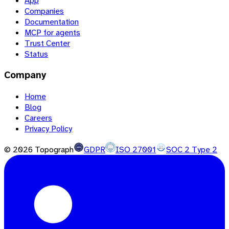
App
Companies
Documentation
MCP for agents
Trust Center
Status
Company
Home
Blog
Careers
Privacy Policy
©
2026
Topograph
GDPR
ISO 27001
SOC 2 Type 2