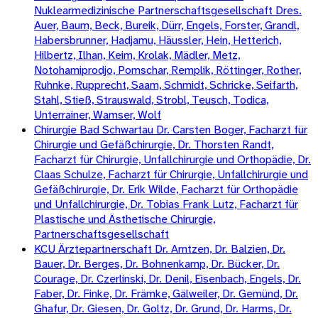
Nuklearmedizinische Partnerschaftsgesellschaft Dres.
Auer, Baum, Beck, Bureik, Dürr, Engels, Forster, Grandl,
Habersbrunner, Hadjamu, Häussler, Hein, Hetterich,
Hilbertz, Ilhan, Keim, Krolak, Mädler, Metz,
Notohamiprodjo, Pomschar, Remplik, Röttinger, Rother,
Ruhnke, Rupprecht, Saam, Schmidt, Schricke, Seifarth,
Stahl, Stieß, Strauswald, Strobl, Teusch, Todica,
Unterrainer, Wamser, Wolf
Chirurgie Bad Schwartau Dr. Carsten Boger, Facharzt für
Chirurgie und Gefäßchirurgie, Dr. Thorsten Randt,
Facharzt für Chirurgie, Unfallchirurgie und Orthopädie, Dr.
Claas Schulze, Facharzt für Chirurgie, Unfallchirurgie und
Gefäßchirurgie, Dr. Erik Wilde, Facharzt für Orthopädie
und Unfallchirurgie, Dr. Tobias Frank Lutz, Facharzt für
Plastische und Ästhetische Chirurgie,
Partnerschaftsgesellschaft
KCU Ärztepartnerschaft Dr. Arntzen, Dr. Balzien, Dr.
Bauer, Dr. Berges, Dr. Bohnenkamp, Dr. Bücker, Dr.
Courage, Dr. Czerlinski, Dr. Denil, Eisenbach, Engels, Dr.
Faber, Dr. Finke, Dr. Främke, Gälweiler, Dr. Gemünd, Dr.
Ghafur, Dr. Giesen, Dr. Goltz, Dr. Grund, Dr. Harms, Dr.