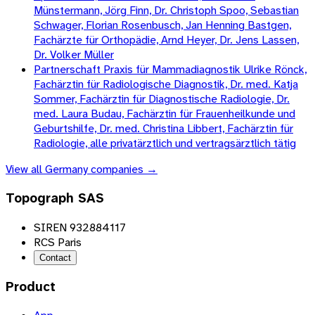
Münstermann, Jörg Finn, Dr. Christoph Spoo, Sebastian
Schwager, Florian Rosenbusch, Jan Henning Bastgen,
Fachärzte für Orthopädie, Arnd Heyer, Dr. Jens Lassen,
Dr. Volker Müller
Partnerschaft Praxis für Mammadiagnostik Ulrike Rönck,
Fachärztin für Radiologische Diagnostik, Dr. med. Katja
Sommer, Fachärztin für Diagnostische Radiologie, Dr.
med. Laura Budau, Fachärztin für Frauenheilkunde und
Geburtshilfe, Dr. med. Christina Libbert, Fachärztin für
Radiologie, alle privatärztlich und vertragsärztlich tätig
View all
Germany
companies →
Topograph SAS
SIREN 932884117
RCS Paris
Contact
Product