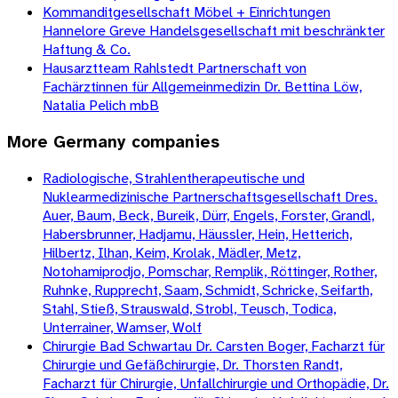
Kommanditgesellschaft Möbel + Einrichtungen
Hannelore Greve Handelsgesellschaft mit beschränkter
Haftung & Co.
Hausarztteam Rahlstedt Partnerschaft von
Fachärztinnen für Allgemeinmedizin Dr. Bettina Löw,
Natalia Pelich mbB
More
Germany
companies
Radiologische, Strahlentherapeutische und
Nuklearmedizinische Partnerschaftsgesellschaft Dres.
Auer, Baum, Beck, Bureik, Dürr, Engels, Forster, Grandl,
Habersbrunner, Hadjamu, Häussler, Hein, Hetterich,
Hilbertz, Ilhan, Keim, Krolak, Mädler, Metz,
Notohamiprodjo, Pomschar, Remplik, Röttinger, Rother,
Ruhnke, Rupprecht, Saam, Schmidt, Schricke, Seifarth,
Stahl, Stieß, Strauswald, Strobl, Teusch, Todica,
Unterrainer, Wamser, Wolf
Chirurgie Bad Schwartau Dr. Carsten Boger, Facharzt für
Chirurgie und Gefäßchirurgie, Dr. Thorsten Randt,
Facharzt für Chirurgie, Unfallchirurgie und Orthopädie, Dr.