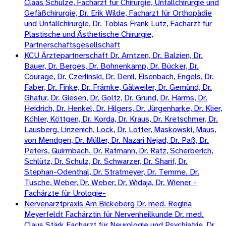
Claas Schulze, Facharzt für Chirurgie, Unfallchirurgie und
Gefäßchirurgie, Dr. Erik Wilde, Facharzt für Orthopädie
und Unfallchirurgie, Dr. Tobias Frank Lutz, Facharzt für
Plastische und Ästhetische Chirurgie,
Partnerschaftsgesellschaft
KCU Ärztepartnerschaft Dr. Arntzen, Dr. Balzien, Dr.
Bauer, Dr. Berges, Dr. Bohnenkamp, Dr. Bücker, Dr.
Courage, Dr. Czerlinski, Dr. Denil, Eisenbach, Engels, Dr.
Faber, Dr. Finke, Dr. Främke, Gälweiler, Dr. Gemünd, Dr.
Ghafur, Dr. Giesen, Dr. Goltz, Dr. Grund, Dr. Harms, Dr.
Heidrich, Dr. Henkel, Dr. Hilgers, Dr. Jürgenharke, Dr. Klier,
Köhler, Köttgen, Dr. Korda, Dr. Kraus, Dr. Kretschmer, Dr.
Lausberg, Linzenich, Lock, Dr. Lotter, Maskowski, Maus,
von Mendgen, Dr. Müller, Dr. Nazari Nejad, Dr. Paß, Dr.
Peters, Quirmbach. Dr. Ratmann, Dr. Ratz, Scherberich,
Schlütz, Dr. Schulz, Dr. Schwarzer, Dr. Sharif, Dr.
Stephan-Odenthal, Dr. Stratmeyer, Dr. Temme. Dr.
Tusche, Weber, Dr. Weber, Dr. Widaja, Dr. Wiener -
Fachärzte für Urologie-
Nervenarztpraxis Am Bickeberg Dr. med. Regina
Meyerfeldt Fachärztin für Nervenheilkunde Dr. med.
Claus Stärk Facharzt für Neurologie und Psychiatrie, Dr.