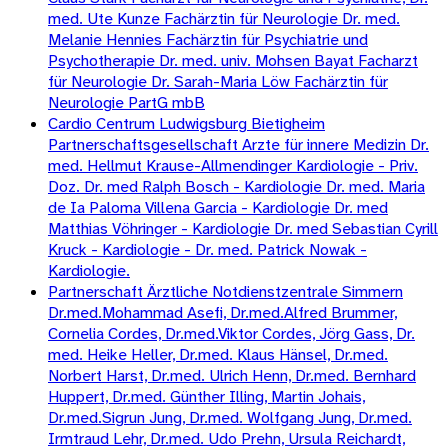
med. Ute Kunze Fachärztin für Neurologie Dr. med.
Melanie Hennies Fachärztin für Psychiatrie und
Psychotherapie Dr. med. univ. Mohsen Bayat Facharzt
für Neurologie Dr. Sarah-Maria Löw Fachärztin für
Neurologie PartG mbB
Cardio Centrum Ludwigsburg Bietigheim
Partnerschaftsgesellschaft Arzte für innere Medizin Dr.
med. Hellmut Krause-Allmendinger Kardiologie - Priv.
Doz. Dr. med Ralph Bosch - Kardiologie Dr. med. Maria
de Ia Paloma Villena Garcia - Kardiologie Dr. med
Matthias Vöhringer - Kardiologie Dr. med Sebastian Cyrill
Kruck - Kardiologie - Dr. med. Patrick Nowak -
Kardiologie.
Partnerschaft Ärztliche Notdienstzentrale Simmern
Dr.med.Mohammad Asefi, Dr.med.Alfred Brummer,
Cornelia Cordes, Dr.med.Viktor Cordes, Jörg Gass, Dr.
med. Heike Heller, Dr.med. Klaus Hänsel, Dr.med.
Norbert Harst, Dr.med. Ulrich Henn, Dr.med. Bernhard
Huppert, Dr.med. Günther Illing, Martin Johais,
Dr.med.Sigrun Jung, Dr.med. Wolfgang Jung, Dr.med.
Irmtraud Lehr, Dr.med. Udo Prehn, Ursula Reichardt,