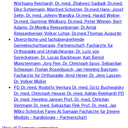
Wolfgang Reichardt, Dr. med. Zhabeez Sadjadi, Dr.med.
Elke Schiemann, Manfred Scholten, Dr.med.Hans-Josef
Sehn, Dr. med. Johnny Wandira, Dr.med. Harald Weber,
Dr.med. Guntmar Wildburg, Dr.med. Peter Winnen, Bert
Adams, Dr.Monika Reissenberger, Dr.Antal
Reissenberger, Volker Lütge, Dr.med.Thomas Augustin
Überörtliche und fachübergreifende
Gemeinschaftspraxis, Partnerschaft, Fachärzte für
Orthopädie und Unfallchirurgie, Dr. Lutz von
Spreckelsen, Dr. Lucas Backheuer, Karl Bernd
Münstermann, Jörg Finn, Dr. Christoph Spoo, Sebastian
Schwager, Florian Rosenbusch, Jan Henning Bastgen,
Fachärzte für Orthopädie, Arnd Heyer, Dr. Jens Lassen,
Dr. Volker Müller
PD Dr. med. Rodolfo Ventura Dr. med. Götz Buchwalsky
Dr. med. Christoph Heuser Dr. med. Adrian Reinhardt PD
Dr. med. Henning Jansen Prof. Dr. med. Christian
Veltmann Dr. med. Sebastian Fink Prof. Dr. med. Jan
Wilko Schrickel Fares Al Samaan Fachärzte für Innere
Medizin - Kardiologie - Partnerschaft
View all
Germany
companies →